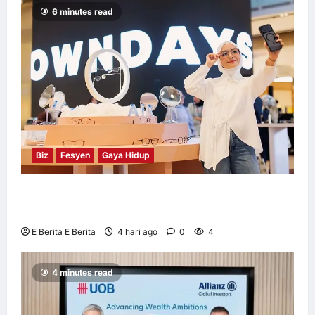
6 minutes read
Biz
Fesyen
Gaya Hidup
OWNDAYS Malaysia Lancarkan Kempen
OWN “your” DAYS Bersama Mira Filzah
E Berita E Berita
4 hari ago
0
4
4 minutes read