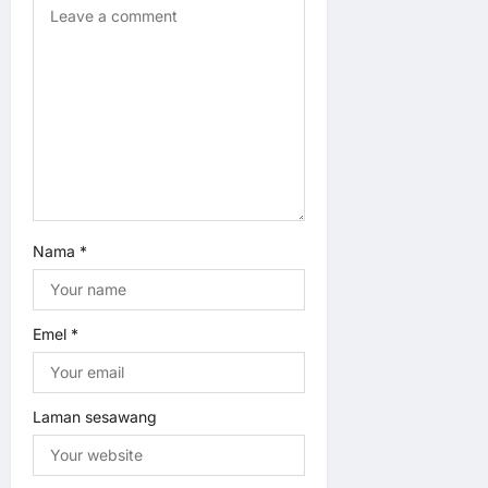
i
o
n
Nama
*
Emel
*
Laman sesawang