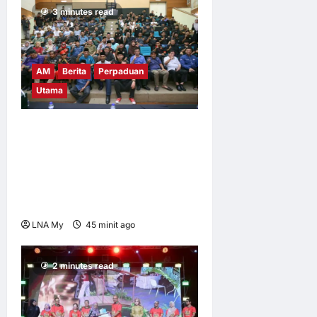
4
3 minutes read
Pelancongan
Malaysia dan
Vietnam
AM
Berita
Perpaduan
E Berita E Berita
4 hari ago
0
Utama
12
PEKIDA Daerah Putrajaya
Jayakan Mesyuarat Agung
Tahunan Ke-9 dan Program
Gen-Z, PPPWP Didaftarkan
Rasmi
LNA My
45 minit ago
0
4
2 minutes read