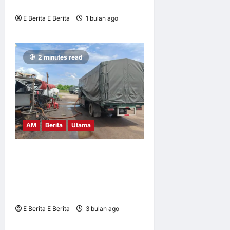
remaja
E Berita E Berita
1 bulan ago
0
11
2 minutes read
AM
Berita
Utama
KPDN Bongkar Sindiket
Penyelewengan Minyak
Diesel di Bukit Mertajam,
Pulau Pinang
E Berita E Berita
3 bulan ago
0
5