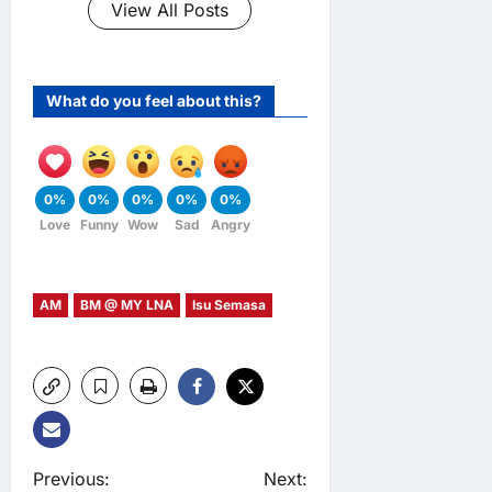
View All Posts
What do you feel about this?
0%
0%
0%
0%
0%
Love
Funny
Wow
Sad
Angry
AM
BM @ MY LNA
Isu Semasa
P
Previous:
Next: