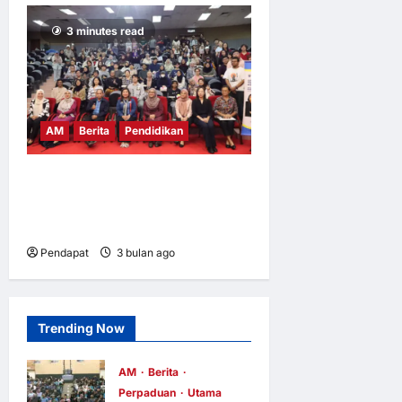
3 minutes read
AM
Berita
Pendidikan
UM, INSKEN dedah
mahasiswa kepada inovasi
sosial
Pendapat
3 bulan ago
0
11
Trending Now
AM
Berita
Perpaduan
Utama