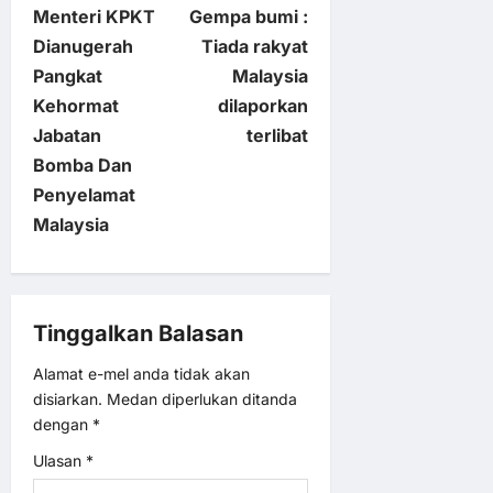
Menteri KPKT
Gempa bumi :
o
Dianugerah
Tiada rakyat
Pangkat
Malaysia
s
Kehormat
dilaporkan
t
Jabatan
terlibat
Bomba Dan
n
Penyelamat
Malaysia
a
v
Tinggalkan Balasan
i
Alamat e-mel anda tidak akan
g
disiarkan.
Medan diperlukan ditanda
dengan
*
a
Ulasan
*
t