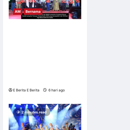
AM
Bernama
TEMASYA ORANG KEDAH
(TOK) x FANTASTIC FOOD
FEST BY KAK NAB
PERKASA PELANCONGAN
BUDAYA, MENCATATKAN
JUMLAH KEHADIRAN
PENGUNJUNG SERAMAI
566,899 ORANG
E Berita E Berita
6 hari ago
0
12
2 minutes read