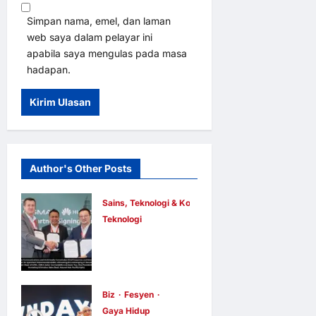
Simpan nama, emel, dan laman
web saya dalam pelayar ini
apabila saya mengulas pada masa
hadapan.
Author's Other Posts
Sains, Teknologi & Komunikasi
Teknologi
Huawei
Dilantik
sebagai
Rakan Acara
Biz
Fesyen
Gaya Hidup
GSMA M360