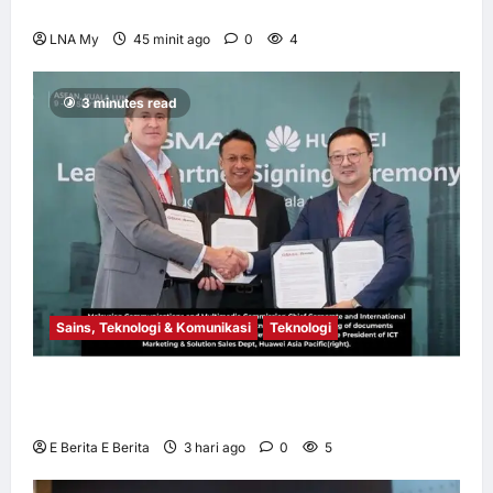
Program Gen-Z, PPPWP Didaftarkan Rasmi
LNA My
45 minit ago
0
4
3 minutes read
Sains, Teknologi & Komunikasi
Teknologi
Huawei Dilantik sebagai Rakan Acara GSMA
M360 ASEAN 2026
E Berita E Berita
3 hari ago
0
5