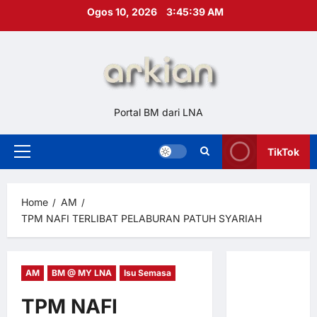
Skip
Ogos 10, 2026
3:45:40 AM
to
content
Portal BM dari LNA
TikTok
Primary
Menu
Home
AM
TPM NAFI TERLIBAT PELABURAN PATUH SYARIAH
AM
BM @ MY LNA
Isu Semasa
Hubungi
Kami
TPM NAFI