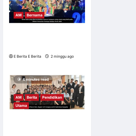
AM
Bernama
BUBU TRADISIONAL JADI
IKON TEMASYA BUDAYA
PERAK 2026
E Berita E Berita
2 minggu ago
0
9
4 minutes read
AM
Berita
Pendidikan
Utama
UM tingkat kesedaran risiko
digital dalam kalangan