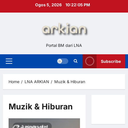
Skip
Ogos 5, 2026
10:22:05 PM
to
content
Portal BM dari LNA
Subscribe
Primary
Menu
Home
LNA ARKIAN
Muzik & Hiburan
Muzik & Hiburan
Hubungi
Kami
3 minutes read