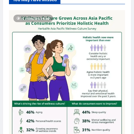
Penyertaan
Pengguna
Global
Semakin
4 minutes read
Rancak!