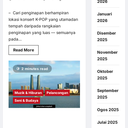
2026
4
– Cari penginapan berhampiran
Januari
lokasi konsert K-POP yang utamadan
2026
tempah daripada rangkaian
penginapan yang luas — semuanya
Disember
pada...
2025
Read
Read More
November
more
about
2025
NOL
World
2 minutes read
Perkenal
Oktober
Julung
Kali
2025
Platform
Penginapan
untuk
September
Muzik & Hiburan
Pelancongan
Peminat
2025
K-
Seni & Budaya
Pop
yang
Ogos 2025
Berkunjung
ke
Profesional Pelancongan Asia
Korea
Tenggara Terokai Kepelbagaian
Julai 2025
Zhejiang