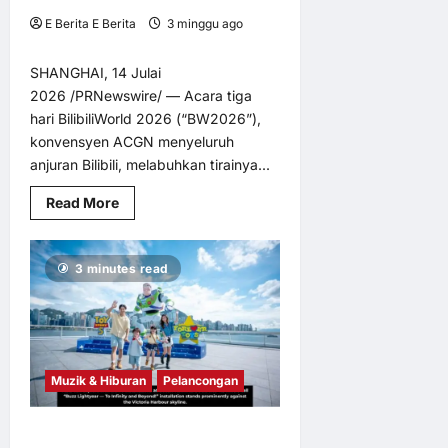
E Berita E Berita
3 minggu ago
0
3
SHANGHAI, 14 Julai
2026 /PRNewswire/ — Acara tiga
hari BilibiliWorld 2026 (“BW2026”),
konvensyen ACGN menyeluruh
anjuran Bilibili, melabuhkan tirainya...
Read
Read More
more
about
BilibiliWorld
2026
3 minutes read
Jadi
Konvensyen
ACGN
Terbesar
Asia
dengan
400,000
Kunjungan
Muzik & Hiburan
Pelancongan
Peserta
Hong Kong Perkenal Karnival