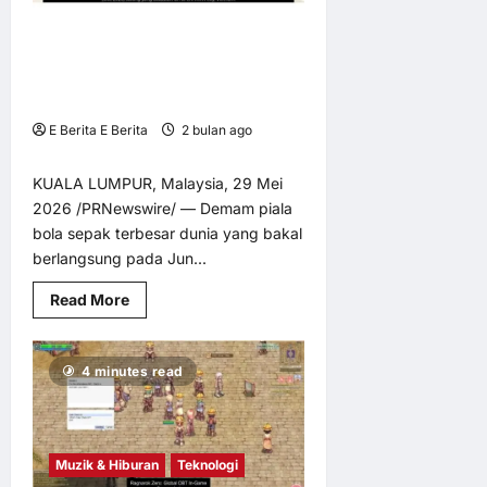
“Ragnarok
Zero:
Piala Bola Sepak Terbesar Dunia
Global”
2026 Semakin Hampir – Total
Football VNG Kini Rasmi
Dilancarkan di Malaysia
E Berita E Berita
2 bulan ago
0
5
KUALA LUMPUR, Malaysia, 29 Mei
2026 /PRNewswire/ — Demam piala
bola sepak terbesar dunia yang bakal
berlangsung pada Jun...
Read
Read More
more
about
Piala
Bola
4 minutes read
Sepak
Terbesar
Dunia
2026
Semakin
Hampir
Muzik & Hiburan
Teknologi
–
Total