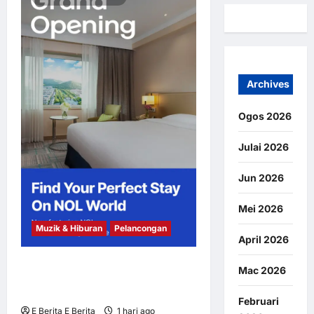
Archives
Ogos 2026
Julai 2026
Jun 2026
Mei 2026
Muzik & Hiburan
Pelancongan
April 2026
NOL World Perkenal Julung Kali
Mac 2026
Platform Penginapan untuk Peminat
K-Pop yang Berkunjung ke Korea
Februari
E Berita E Berita
1 hari ago
0