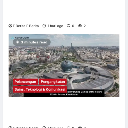
Himpunkan Pemimpin Perniagaan bagi
Memperkukuh Daya Tahan Korporat di
Tengah Ketidaktentuan Global
E Berita E Berita
1 hari ago
0
2
3 minutes read
Pelancongan
Pengangkutan
Sains, Teknologi & Komunikasi
AutoFlight Pamer Mobiliti Udara Termaju
Sempena Games of the Future 2026 di
Astana, Kazakhstan