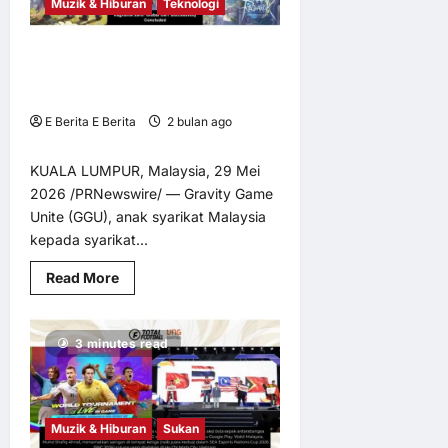
Muzik & Hiburan
Teknologi
Seram
Emosional
Bertaraf
Antarabangsa
Gravity Game Unite (GGU) Berjaya
Tampil
Dengan
Menamatkan OBT bagi PC MMORPG
Kisah
“Ragnarok Zero: Global”
Yang
Dekat
E Berita E Berita
2 bulan ago
Dengan
0
2
Jiwa
Masyarakat
KUALA LUMPUR, Malaysia, 29 Mei
Melayu
2026 /PRNewswire/ — Gravity Game
Unite (GGU), anak syarikat Malaysia
kepada syarikat...
Read
Read More
more
about
Gravity
Game
3 minutes read
Unite
(GGU)
Berjaya
Menamatkan
OBT
bagi
Muzik & Hiburan
Sukan
PC
MMORPG