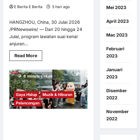
E Berita E Berita
5 hari ago
0
Mei 2023
5
April 2023
HANGZHOU, China, 30 Julai 2026
/PRNewswire/ — Dari 20 hingga 24
Mac 2023
Julai, program lawatan suai kenal
anjuran...
Februari
Read
Read More
2023
more
about
Profesional
Januari
Pelancongan
6 minutes read
2023
Asia
Tenggara
Terokai
Kepelbagaian
Disember
Zhejiang
Gaya Hidup
Muzik & Hiburan
2022
Pelancongan
November
2022
Twinkle Twinkle Mulakan Kembara
Asia Tenggara di Singapura — dan
Memutuskan untuk Kekal Berada di
situ