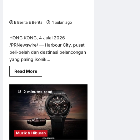
Bertemakan Toy Story 5 Berskala
Besar “FOREVER TOYS @ Harbour
City”
E Berita E Berita
1 bulan ago
0
4
HONG KONG, 4 Julai 2026
/PRNewswire/ — Harbour City, pusat
beli-belah dan destinasi pelancongan
yang paling ikonik...
Read
Read More
more
about
Hong
Kong
2 minutes read
Perkenal
Karnival
Bertemakan
Toy
Story
5
Berskala
Besar
“FOREVER
TOYS
Muzik & Hiburan
@