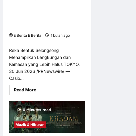
Harbour
City”
Casio Lancarkan Jam Tangan
Mekanikal Automatik EDIFICE
dengan Penampilan yang Berubah
Mengikut Pantulan Cahaya
E Berita E Berita
1 bulan ago
0
4
Reka Bentuk Selongsong
Menampilkan Lengkungan dan
Kemasan yang Lebih Halus TOKYO,
30 Jun 2026 /PRNewswire/ —
Casio...
Read
Read More
more
about
Casio
Lancarkan
6 minutes read
Jam
Tangan
Mekanikal
Automatik
Muzik & Hiburan
EDIFICE
dengan