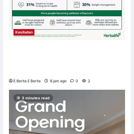
Kesihatan
Budaya Kesejahteraan Terus Berkembang
Seluruh Asia Pasifik apabila 4 daripada 5
Pengguna Mengutamakan Kesihatan Holistik
– Tinjauan Herbalife
E Berita E Berita
8 jam ago
0
2
3 minutes read