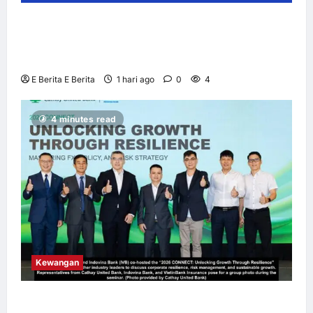
NOL World Perkenal Julung Kali Platform
Penginapan untuk Peminat K-Pop yang
Berkunjung ke Korea
E Berita E Berita
1 hari ago
0
4
4 minutes read
Kewangan
Cathay United Bank dan Indovina Bank