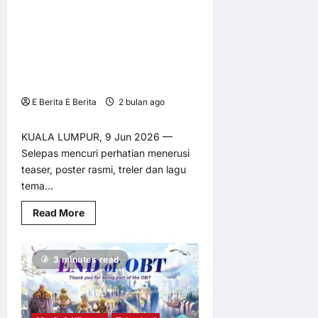
Penampilan
Khadam Bersedia Menemui
yang
Berubah
Penonton Di Pawagam Seluruh
Mengikut
NegaraFilem Seram Emosional
Pantulan
Cahaya
Bertaraf Antarabangsa Tampil
Dengan Kisah Yang Dekat Dengan
Jiwa Masyarakat Melayu
E Berita E Berita
2 bulan ago
0
6
KUALA LUMPUR, 9 Jun 2026 —
Selepas mencuri perhatian menerusi
teaser, poster rasmi, treler dan lagu
tema...
Read
Read More
more
about
Khadam
Bersedia
3 minutes read
Menemui
Penonton
Di
Pawagam
Seluruh
NegaraFilem