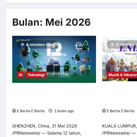
Bulan:
Mei 2026
4 minutes read
3 minutes 
Muzik & Hibura
AI
Teknologi
Gravity Game Un
Creality Sambut Ulang Tahun ke-12
Menamatkan OB
dengan KliTek™ dan Pengembangan
“Ragnarok Zero:
Ekosistem Berkuasa AI
E Berita E Berita
E Berita E Berita
2 bulan ago
0
4
4
KUALA LUMPUR, 
SHENZHEN, China, 31 Mei 2026
/PRNewswire/ — 
/PRNewswire/ — Selama 12 tahun,