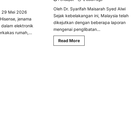
Oleh Dr. Syarifah Maisarah Syed Alwi
, 29 Mei 2026
Sejak kebelakangan ini, Malaysia telah
Hisense, jenama
dikejutkan dengan beberapa laporan
 dalam elektronik
mengenai penglibatan...
rkakas rumah,...
Read
Read More
d
more
re
about
ut
Bersama
dia
membina
semula
6:
kepercayaan
ense
setelah
kukuh
amanah
impinan
dikhianati
bal
am
-
n
s Français English