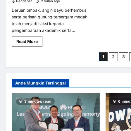
Pendapat
2 bulan ago
0
9
Tahun
Keempat
Berturut-
Deruan ombak, angin bayu berhembus
turut
serta barisan gunung tersergam megah
telah menjadi saksi kepada
pengembaraan akademik serta...
Read
Read More
more
about
Mahasiswa
Posts
1
2
3
UM
‘mengukur’
pantai
paginat
Langkawi
Anda Mungkin Tertinggal
3 minutes read
6 minu