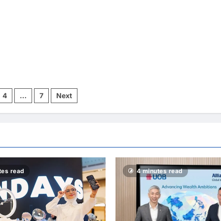
4
…
7
Next
ion
tes read
4 minutes read