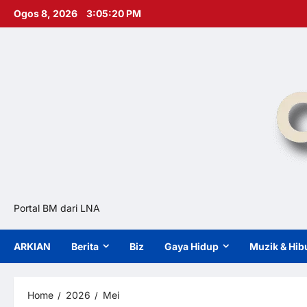
Skip
Ogos 8, 2026
3:05:21 PM
to
content
Portal BM dari LNA
ARKIAN
Berita
Biz
Gaya Hidup
Muzik & Hib
Home
2026
Mei