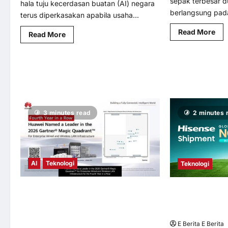
sepak terbesar d
hala tuju kecerdasan buatan (AI) negara
berlangsung pada
terus diperkasakan apabila usaha...
Rea
Read More
Read
Read More
mo
more
abo
about
Pia
300
Bol
Pemimpin
Sep
C-
Ter
Suite
Dun
Bakal
20
Tangani
Sem
Jurang
Ham
Kepimpinan
–
AI
3 minutes read
2 minutes 
Tot
Malaysia
Foo
di
VN
Summit
Kin
of
Ras
Titans
Dil
II
di
AI
Teknologi
Teknologi
Mal
Huawei Dinobatkan Peneraju dalam
Omdia S1 2026: 
Gartner® Magic Quadrant™ 2026 bagi
Kepimpinan Glob
Infrastruktur LAN Berwayar dan Tanpa
dan Ke Atas Fran
Wayar Perusahaan Tahun Keempat
E Berita E Berita