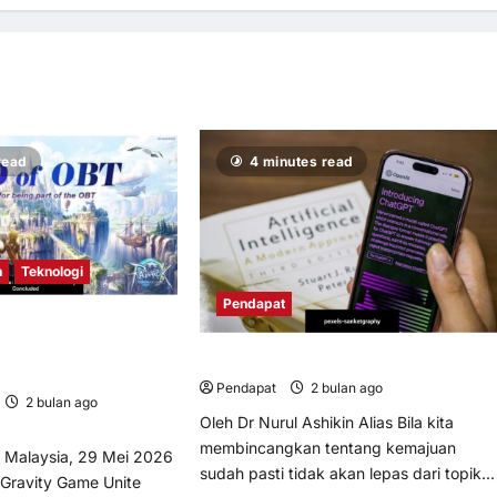
read
4 minutes read
n
Teknologi
Pendapat
ite (GGU) Berjaya
T bagi PC MMORPG
AI bukan pengganti kemanusiaan
 Global”
Pendapat
2 bulan ago
0
5
2 bulan ago
0
Oleh Dr Nurul Ashikin Alias Bila kita
membincangkan tentang kemajuan
Malaysia, 29 Mei 2026
sudah pasti tidak akan lepas dari topik...
Gravity Game Unite