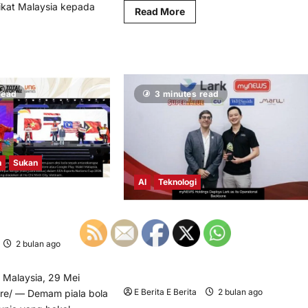
ikat Malaysia kepada
Read
Read More
more
about
AI
d
bukan
re
pengganti
ut
kemanusiaan
vity
me
read
3 minutes read
te
U)
jaya
namatkan
T
i
n
Sukan
ORPG
gnarok
AI
Teknologi
o:
bal”
k Terbesar Dunia 2026
– Total Football VNG
myNEWS Holdings Gunakan Lark
carkan di Malaysia
sebagai Tulang Belakang Operasi,
2 bulan ago
0
Sertakan AI Multimod Dalam Kewangan
Operasi Lapangan dan Pengurusan
Kedai
Malaysia, 29 Mei
E Berita E Berita
2 bulan ago
0
e/ — Demam piala bola
11