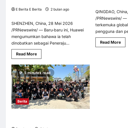
Berturut-turut
12
E Berita E Berita
2 bulan ago
0
QINGDAO, China
10
/PRNewswire/ — 
SHENZHEN, China, 28 Mei 2026
terkemuka global
/PRNewswire/ — Baru-baru ini, Huawei
pengguna dan pe
mengumumkan bahawa ia telah
Rea
Read More
dinobatkan sebagai Peneraju...
mo
abo
Read
Om
Read More
more
S1
about
202
Huawei
His
Dinobatkan
Per
5 minutes read
Peneraju
Kep
dalam
Glo
Gartner®
dal
Magic
TV
Quadrant™
100
2026
Inci
bagi
da
Berita
Infrastruktur
Ke
LAN
Ata
Berwayar
dan
Mahasiswa UM ‘mengukur’ pantai
Tanpa
Wayar
Langkawi
Perusahaan