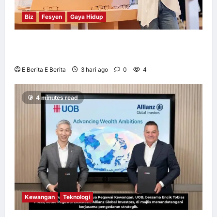
Biz
Fesyen
Gaya Hidup
OWNDAYS Malaysia Lancarkan Kempen
OWN “your” DAYS Bersama Mira Filzah
E Berita E Berita
3 hari ago
0
4
4 minutes read
Kewangan
Teknologi