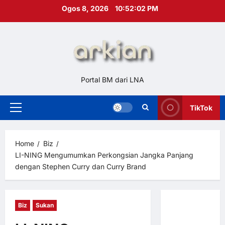
Skip
Ogos 8, 2026
10:52:03 PM
to
content
Portal BM dari LNA
TikTok
Primary
Menu
Home
Biz
LI-NING Mengumumkan Perkongsian Jangka Panjang
dengan Stephen Curry dan Curry Brand
Biz
Sukan
Hubungi
Kami