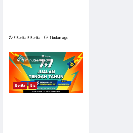
Pengajian Tinggi yang
Dibiayai Melalui Sumbangan
RMB2 Bilion Dijadual Dibuka
Tahun Ini
E Berita E Berita
1 bulan ago
0
7
3 minutes read
Berita
Biz
Tingkatkan Pengalaman
Membeli-belah dengan
Penghantaran Segera di
Shopee 7.7 Jualan Tengah