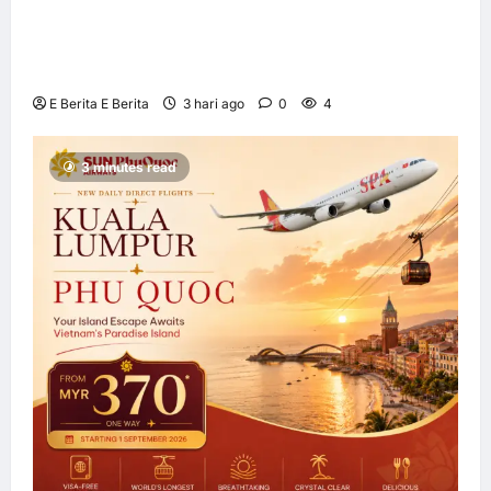
UOB dorong cita-cita kewangan menerusi
kerjasama pengedaran strategik dengan
Allianz Global Investors
E Berita E Berita
3 hari ago
0
4
3 minutes read