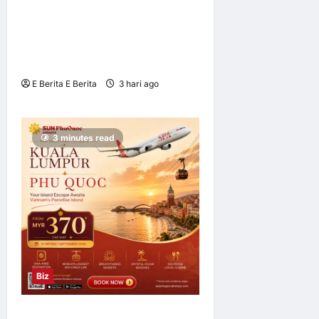
OWNDAYS Malaysia
Lancarkan Kempen OWN
“your” DAYS Bersama Mira
Filzah
E Berita E Berita
3 hari ago
0
4
3 minutes read
Biz
Sun PhuQuoc Airways