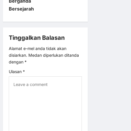
Berganda
i
Bersejarah
g
a
Tinggalkan Balasan
t
Alamat e-mel anda tidak akan
disiarkan.
Medan diperlukan ditanda
i
dengan
*
o
Ulasan
*
n