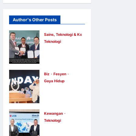
Author's Other Posts
Sains, Teknologi & Komunikasi
Teknologi
Huawei
Dilantik
sebagai
Rakan Acara
Biz
Fesyen
Gaya Hidup
GSMA M360
OWNDAYS
ASEAN 2026
Malaysia
E Berita E Berita
2 hari ago
0
Lancarkan
5
Kempen OWN
Kewangan
Teknologi
“your” DAYS
UOB dorong
Bersama Mira