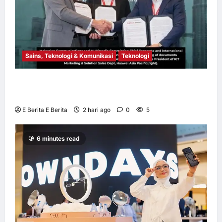
Sains, Teknologi & Komunikasi
Teknologi
Huawei Dilantik sebagai Rakan Acara GSMA
M360 ASEAN 2026
E Berita E Berita
2 hari ago
0
5
6 minutes read