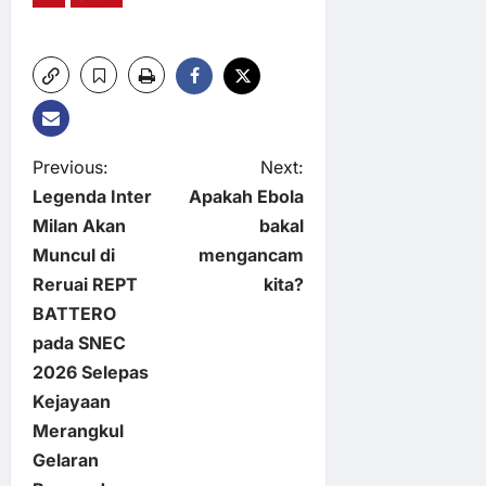
P
Previous:
Next:
Legenda Inter
Apakah Ebola
o
Milan Akan
bakal
Muncul di
mengancam
s
Reruai REPT
kita?
t
BATTERO
pada SNEC
n
2026 Selepas
Kejayaan
a
Merangkul
v
Gelaran