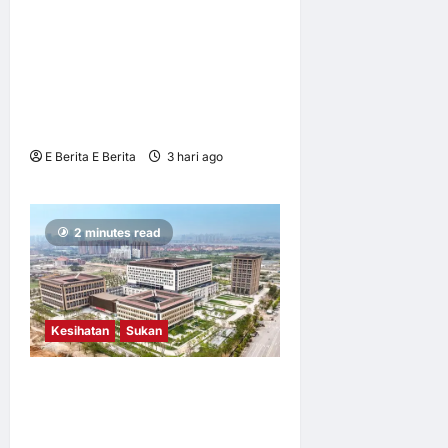
Lancar Laluan Terus Kuala
Lumpur–Phu Quoc,
Perkukuh Hubungan
Pelancongan Malaysia dan
Vietnam
E Berita E Berita
3 hari ago
0
12
2 minutes read
Kesihatan
Sukan
Yayasan HEMIN Anta Group
Terbitkan Laporan Tahunan
2025; Hospital Awam