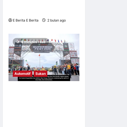
PERNIAGAAN MALAYSIA KE
MELAKA 19 JUN INI
E Berita E Berita
2 bulan ago
0
7
4 minutes read
Automotif
Sukan
Castrol Superbike Fest 2026
Satukan Lebih 2,300
Penunggang dari Seluruh
Asia-Pasifik, Raikan
Semangat “One Ride, One