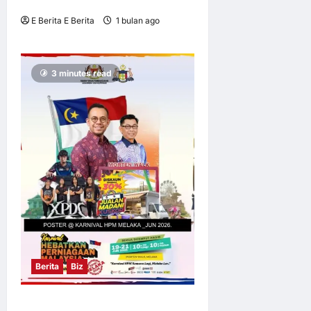
Tahun
E Berita E Berita
1 bulan ago
0
10
3 minutes read
Berita
Biz
KARNIVAL HEBATKAN