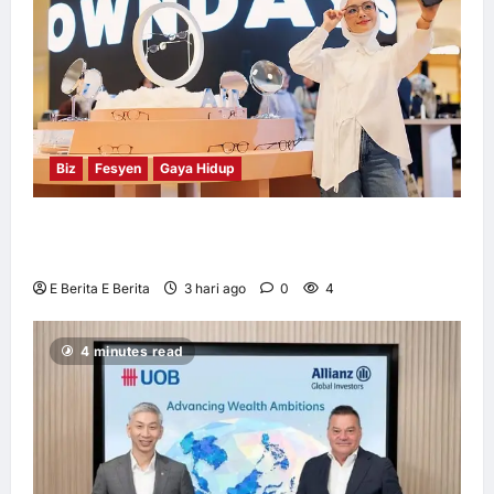
Biz
Fesyen
Gaya Hidup
OWNDAYS Malaysia Lancarkan Kempen
OWN “your” DAYS Bersama Mira Filzah
E Berita E Berita
3 hari ago
0
4
4 minutes read