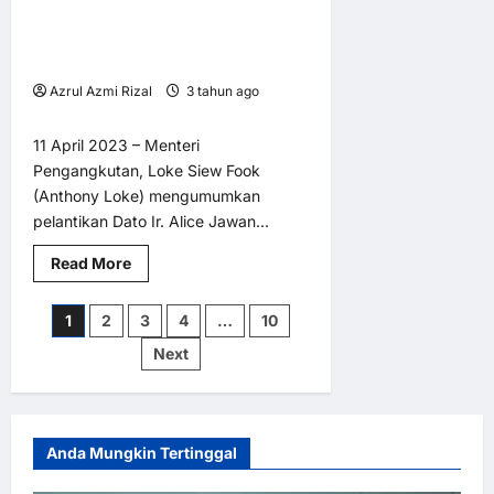
bakal
Dato Ir. Alice Jawan Empaling
1 minute read
laksanakan
sistem
dilantik sebagai anggota MAVCOM
pembayaran
terbaharu
terbuka
Azrul Azmi Rizal
3 tahun ago
0
11
11 April 2023 – Menteri
Pengangkutan, Loke Siew Fook
(Anthony Loke) mengumumkan
pelantikan Dato Ir. Alice Jawan...
Read
Read More
more
about
Dato
Posts
1
2
3
4
…
10
Ir.
Alice
Next
Jawan
pagination
Empaling
dilantik
sebagai
anggota
MAVCOM
terbaharu
Anda Mungkin Tertinggal