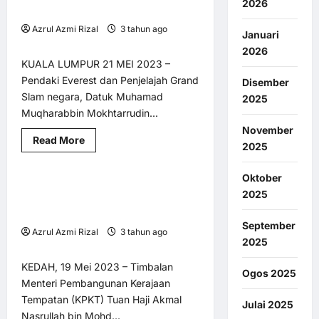
Umum
2026
Pemenang
MENYELURUH WAJAR DILAKUKAN
Pertandingan
Azrul Azmi Rizal
3 tahun ago
Fotografi
Januari
Volkswagen
0
3
Shutter
2026
Stories
KUALA LUMPUR 21 MEI 2023 –
Pendaki Everest dan Penjelajah Grand
Disember
Slam negara, Datuk Muhamad
2025
Muqharabbin Mokhtarrudin...
November
Read
Read More
2025
AM
BM @ MY LNA
Utama
more
about
QOBIN
Oktober
GESA
Projek Perumahan Sakit dan
2 minutes read
SIASATAN
2025
MENYELURUH
Terbengkalai : Timbalan Menteri
WAJAR
KPKT turun padang
DILAKUKAN
September
Azrul Azmi Rizal
3 tahun ago
2025
0
5
KEDAH, 19 Mei 2023 – Timbalan
Ogos 2025
Menteri Pembangunan Kerajaan
Tempatan (KPKT) Tuan Haji Akmal
Julai 2025
Nasrullah bin Mohd...