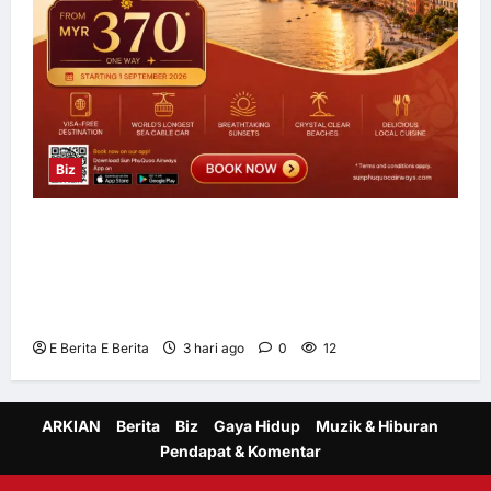
Biz
Sun PhuQuoc Airways Lancar Laluan Terus
Kuala Lumpur–Phu Quoc, Perkukuh
Hubungan Pelancongan Malaysia dan
Vietnam
E Berita E Berita
3 hari ago
0
12
ARKIAN
Berita
Biz
Gaya Hidup
Muzik & Hiburan
Pendapat & Komentar