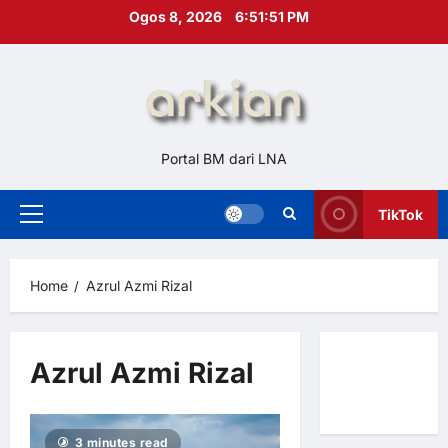
Skip
Ogos 8, 2026
6:51:52 PM
to
content
Portal BM dari LNA
TikTok
Primary
Menu
Home
Azrul Azmi Rizal
Azrul Azmi Rizal
Hubungi
Kami
3 minutes read