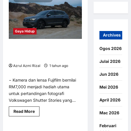
Gaya Hidup
Archives
Volkswagen Malaysia Umum
Ogos 2026
Pemenang Pertandingan Fotografi
Volkswagen Shutter Stories
Julai 2026
Azrul Azmi Rizal
1 tahun ago
0
10
Jun 2026
− Kamera dan lensa Fujifilm bernilai
RM7,000 menjadi hadiah utama
Mei 2026
untuk pertandingan fotografi
April 2026
Volkswagen Shutter Stories yang...
Read
Read More
Mac 2026
Uncategorized
more
about
Volkswagen
Februari
Malaysia
QOBIN GESA SIASATAN
2 minutes read