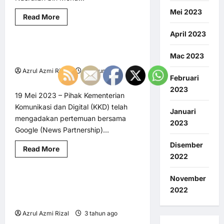
AM
BM @ MY LNA
Mei 2023
Read
Read More
Komunikasi Digital
Utama
more
about
April 2023
Projek
Perumahan
KKD adakan perbincangan bersama
1 minute read
Sakit
Mac 2023
dan
Google bagi benteras berita palsu
Terbengkalai
Azrul Azmi Rizal
3 tahun ago
:
Februari
Timbalan
0
6
Menteri
2023
KPKT
19 Mei 2023 – Pihak Kementerian
turun
Komunikasi dan Digital (KKD) telah
padang
Januari
mengadakan pertemuan bersama
2023
Google (News Partnership)...
BM @ MY LNA
Sekuriti Makanan
Disember
Read
Read More
Utama
more
2022
about
KKD
adakan
November
DVS sentiasa pastikan pengeluaran
1 minute read
perbincangan
2022
bersama
telur mengikut piawaian yang telah
Google
ditetapkan
bagi
benteras
Azrul Azmi Rizal
3 tahun ago
berita
0
4