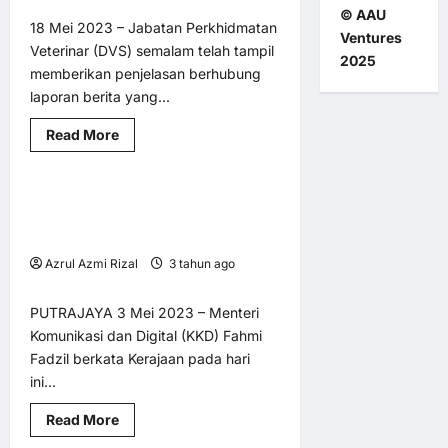
palsu
© AAU
18 Mei 2023 – Jabatan Perkhidmatan
Ventures
Veterinar (DVS) semalam telah tampil
2025
memberikan penjelasan berhubung
AM
BM @ MY LNA
laporan berita yang...
Sains, Teknologi & Komunikasi
Read
Read More
Utama
more
about
DVS
sentiasa
Kerajaan setuju DNB teruskan
1 minute read
pastikan
pengeluaran
pelaksanaan 5G hingga 80% liputan
telur
penghujung tahun ini
mengikut
piawaian
Azrul Azmi Rizal
3 tahun ago
yang
0
1
telah
ditetapkan
PUTRAJAYA 3 Mei 2023 – Menteri
Komunikasi dan Digital (KKD) Fahmi
Fadzil berkata Kerajaan pada hari
ini...
Read
Read More
AM
BM @ MY LNA
Utama
more
about