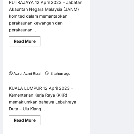
PUTRAJAYA 12 April 2023 – Jabatan
Akauntan Negara Malaysia (JANM)
komited dalam memantapkan
perakaunan kewangan dan
perakaunan...
AM
BM @ MY LNA
Ekonomi
Read
Read More
Pengangkutan
Utama
more
about
JANM
komited
DUKE bakal laksanakan sistem
2 minutes read
mantapkan
perakaunan
pembayaran terbuka
kewangan
Azrul Azmi Rizal
3 tahun ago
dan
perakaunan
0
4
pengurusan
sektor
KUALA LUMPUR 12 April 2023 –
awam
Kementerian Kerja Raya (KKR)
memaklumkan bahawa Lebuhraya
Duta – Ulu Klang...
AM
BM @ MY LNA
Read
Read More
Pengangkutan
Utama
more
about
DUKE