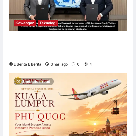
Kewangan
Teknologi
UOB dorong cita-cita kewangan menerusi
kerjasama pengedaran strategik dengan
Allianz Global Investors
E Berita E Berita
3 hari ago
0
4
3 minutes read