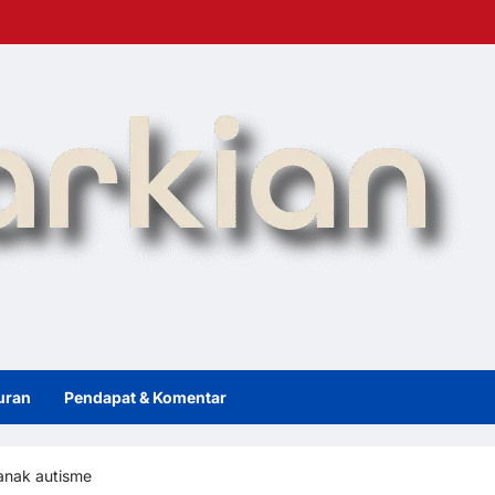
uran
Pendapat & Komentar
 anak autisme