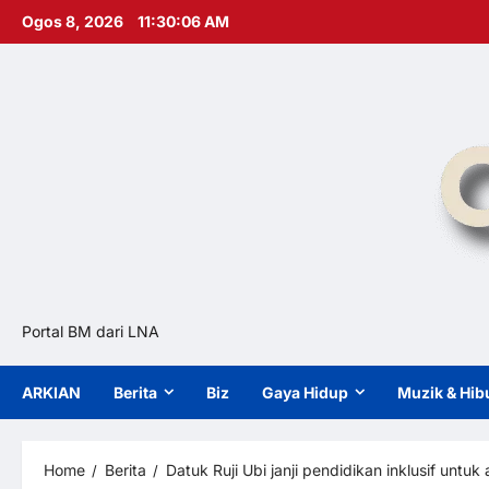
Skip
Ogos 8, 2026
11:30:07 AM
to
content
Portal BM dari LNA
ARKIAN
Berita
Biz
Gaya Hidup
Muzik & Hib
Home
Berita
Datuk Ruji Ubi janji pendidikan inklusif untuk