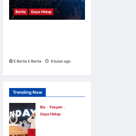
Berita
Gaya Hidup
RIMAN Anjur Konvensyen
APAC Pertama di Macau
bersama 3,000 Pemimpin
dan Pengedar Global
E Berita E Berita
9 bulan ago
0
5
Trending Now
Biz
Fesyen
Gaya Hidup
OWNDAYS
Malaysia
1
Lancarkan