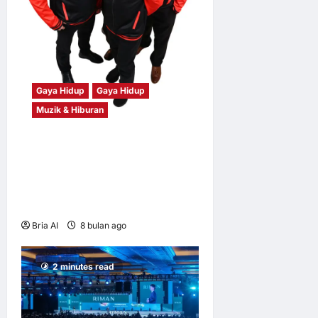
Gaya Hidup
Gaya Hidup
Muzik & Hiburan
Inteam Kembali Dengan
Single Baharu ‘Satukan Kami
Di Syurga’, Kolaborasi
Bersama Farouk Roman
Bria AI
8 bulan ago
0
7
2 minutes read