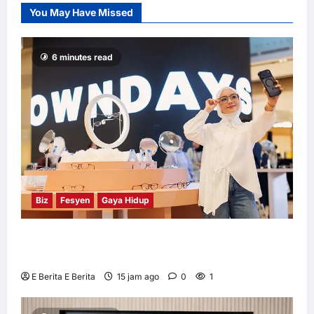
You May Have Missed
Pengguna
Mengutamakan
Kesihatan Holistik
– Tinjauan
6 minutes read
Herbalife
E Berita E Berita
2 hari ago
0
5
Biz
Fesyen
Gaya Hidup
OWNDAYS Malaysia Lancarkan Kempen
OWN “your” DAYS Bersama Mira Filzah
E Berita E Berita
15 jam ago
0
1