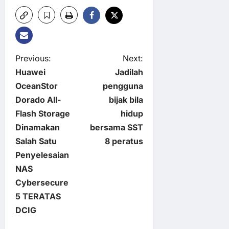
P
Previous:
Next:
Huawei
Jadilah
o
OceanStor
pengguna
Dorado All-
bijak bila
s
Flash Storage
hidup
t
Dinamakan
bersama SST
Salah Satu
8 peratus
n
Penyelesaian
NAS
a
Cybersecure
v
5 TERATAS
DCIG
i