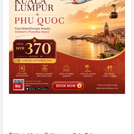
Biz
Sun PhuQuoc Airways Lancar Laluan Terus
Kuala Lumpur–Phu Quoc, Perkukuh
Hubungan Pelancongan Malaysia dan
Vietnam