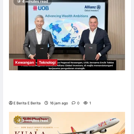
4 minutes read
Kewangan
Teknologi
UOB dorong cita-cita kewangan menerusi
kerjasama pengedaran strategik dengan
Allianz Global Investors
E Berita E Berita
16 jam ago
0
1
3 minutes read