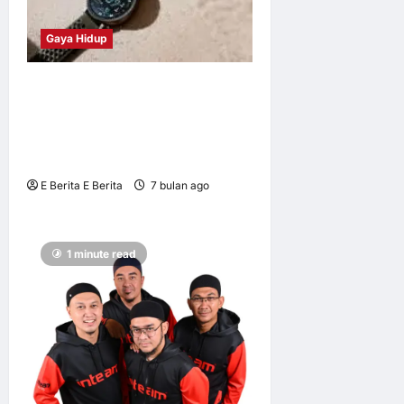
Gaya Hidup
Amazfit Perkenal Active
Max: Lebih Besar, Lebih
Cerah dan Dibina untuk
Prestasi Maksimum
E Berita E Berita
7 bulan ago
0
7
1 minute read