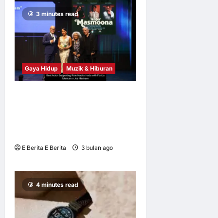
3 minutes read
Gaya Hidup
Muzik & Hiburan
Nabila Huda lakar kejayaan
peribadi dan trofi sulung di
Anugerah Seni Cameronian
BOH ke-21 (21BCAA)
E Berita E Berita
3 bulan ago
0
5
4 minutes read