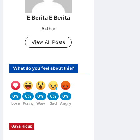
E Berita E Berita
Author
View All Posts
What do you feel about this?
0%
0%
0%
0%
0%
Love
Funny
Wow
Sad
Angry
Gaya Hidup