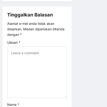
g
Tinggalkan Balasan
a
Alamat e-mel anda tidak akan
t
disiarkan.
Medan diperlukan ditanda
dengan
*
i
Ulasan
*
o
n
Nama
*