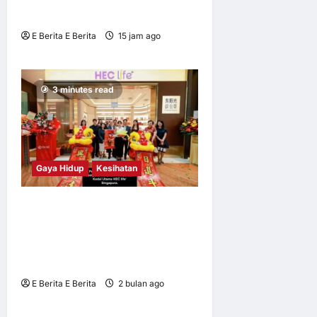
Filzah
E Berita E Berita
15 jam ago
0
1
3 minutes read
Gaya Hidup
Kesihatan
HEC Group Buka Kedai
Utama Luar Negara Pertama
di Marina Bay Sands
Singapore
E Berita E Berita
2 bulan ago
0
4