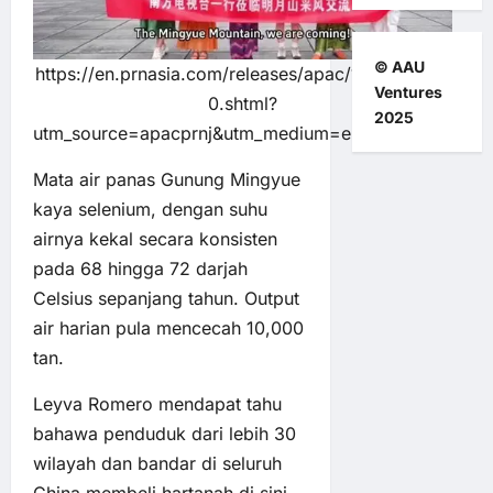
© AAU
https://en.prnasia.com/releases/apac/125305819-
Ventures
0.shtml?
2025
utm_source=apacprnj&utm_medium=email#gallery
Mata air panas Gunung Mingyue
kaya selenium, dengan suhu
airnya kekal secara konsisten
pada 68 hingga 72 darjah
Celsius sepanjang tahun. Output
air harian pula mencecah 10,000
tan.
Leyva Romero mendapat tahu
bahawa penduduk dari lebih 30
wilayah dan bandar di seluruh