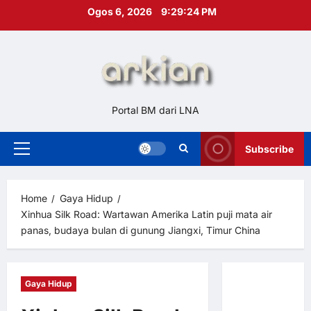
Skip
Ogos 6, 2026
9:29:26 PM
to
content
Portal BM dari LNA
Subscribe
Primary
Menu
Home
Gaya Hidup
Xinhua Silk Road: Wartawan Amerika Latin puji mata air
panas, budaya bulan di gunung Jiangxi, Timur China
Gaya Hidup
Hubungi
Kami