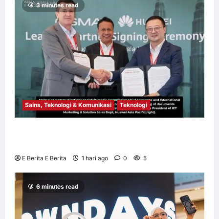
3 minutes read
E Berita E Berita
3 hari ago
0
11
Sains, Teknologi & Komunikasi
Teknologi
Huawei Dilantik sebagai Rakan Acara GSMA
M360 ASEAN 2026
E Berita E Berita
1 hari ago
0
5
6 minutes read