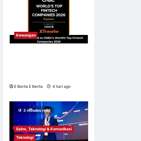
Kewangan
XTransfer Tersenarai dalam
World’s Top Fintech
Companies 2026 oleh
CNBC
E Berita E Berita
4 hari ago
0
5
3 minutes read
Sains, Teknologi & Komunikasi
Teknologi