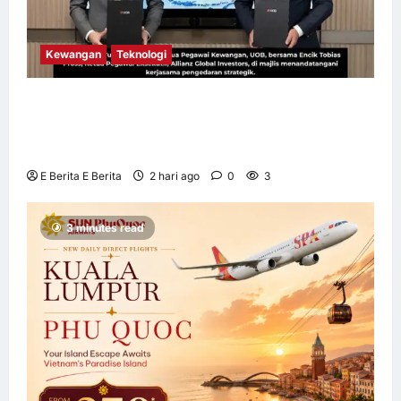
Kewangan
Teknologi
UOB dorong cita-cita kewangan menerusi
kerjasama pengedaran strategik dengan
Allianz Global Investors
E Berita E Berita
2 hari ago
0
3
3 minutes read