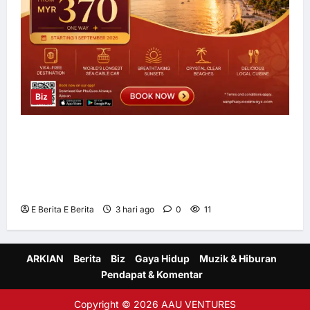
Biz
Sun PhuQuoc Airways Lancar Laluan Terus
Kuala Lumpur–Phu Quoc, Perkukuh
Hubungan Pelancongan Malaysia dan
Vietnam
E Berita E Berita
3 hari ago
0
11
ARKIAN
Berita
Biz
Gaya Hidup
Muzik & Hiburan
Pendapat & Komentar
Copyright © 2026 AAU VENTURES