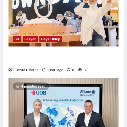
Biz
Fesyen
Gaya Hidup
OWNDAYS Malaysia Lancarkan Kempen
OWN “your” DAYS Bersama Mira Filzah
E Berita E Berita
2 hari ago
0
3
4 minutes read