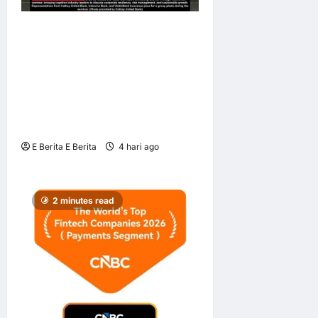
Cathay United Bank dan
Indovina Bank Himpunkan
Pemimpin Perniagaan bagi
Memperkukuh Daya Tahan
Korporat di Tengah
Ketidaktentuan Global
E Berita E Berita
4 hari ago
0
4
2 minutes read