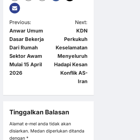
P
Previous:
Next:
Anwar Umum
KDN
o
Dasar Bekerja
Perkukuh
Dari Rumah
Keselamatan
s
Sektor Awam
Menyeluruh
t
Mulai 15 April
Hadapi Kesan
2026
Konflik AS-
n
Iran
a
v
Tinggalkan Balasan
i
Alamat e-mel anda tidak akan
disiarkan.
Medan diperlukan ditanda
g
dengan
*