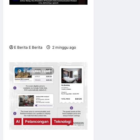
HNS 2026 | Huawei
Perkenal Xinghe AI Campus
Solution Dipertingkat untuk
Afrika Selatan
E Berita E Berita
2 minggu ago
0
15
3 minutes read
AI
Pelancongan
Teknologi
Radisson Hotel Group