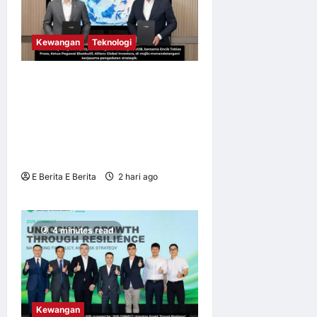
Kewangan
Teknologi
UOB dorong cita-cita
kewangan menerusi
kerjasama pengedaran
strategik dengan Allianz
Global Investors
E Berita E Berita
2 hari ago
0
3
4 minutes read
Kewangan