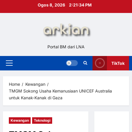
Skip
Ogos 8, 2026
2:21:35 PM
to
content
Portal BM dari LNA
TikTok
Primary
Menu
Home
Kewangan
TMGM Sokong Usaha Kemanusiaan UNICEF Australia
untuk Kanak-Kanak di Gaza
Kewangan
Teknologi
Hubungi
Kami