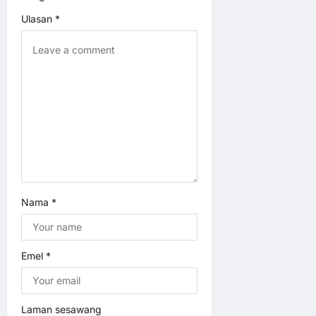
a
Ulasan
*
t
i
o
n
Nama
*
Emel
*
Laman sesawang