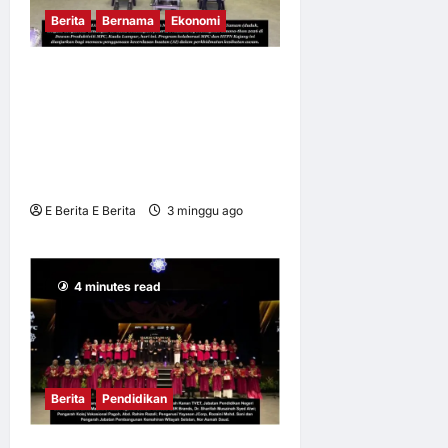
Berita
Bernama
Ekonomi
MPC DAN HTPN KAJANG
MEMACU REFORMASI
PRODUKTIVITI HOSPITAL
MELALUI INOVASI
KECERDASAN BUATAN (AI)
E Berita E Berita
3 minggu ago
0
10
4 minutes read
Berita
Pendidikan