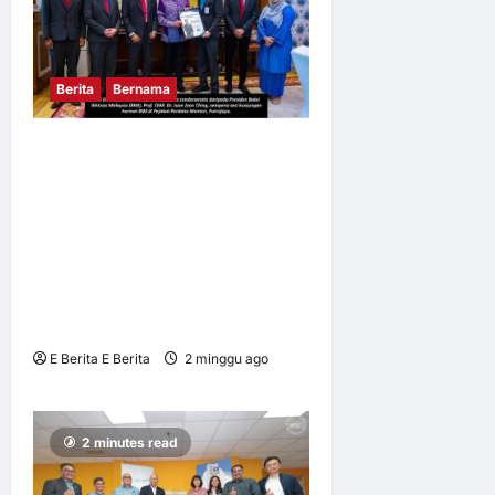
Berita
Bernama
BALAI IKHTISAS MALAYSIA
MENGADAKAN
KUNJUNGAN HORMAT
KEPADA YAB PERDANA
MENTERI SELAKU
PENAUNG BALAI IKHTISAS
MALAYSIA
E Berita E Berita
2 minggu ago
0
6
2 minutes read