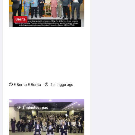
Berita
PPUM HOSPITAL
PENGAJAR PERTAMA
LANCAR
MESINAUTOMATED
MEDICATION DISPENSING
CABINET (ADC)
E Berita E Berita
2 minggu ago
0
10
3 minutes read