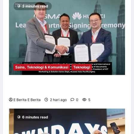
3 minutes read
E Berita E Berita
3 hari ago
0
12
Sains, Teknologi & Komunikasi
Teknologi
Huawei Dilantik sebagai Rakan Acara GSMA
M360 ASEAN 2026
E Berita E Berita
2 hari ago
0
5
6 minutes read