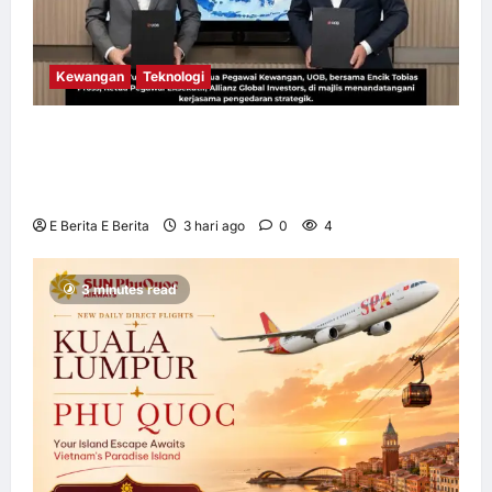
Kewangan
Teknologi
UOB dorong cita-cita kewangan menerusi
kerjasama pengedaran strategik dengan
Allianz Global Investors
E Berita E Berita
3 hari ago
0
4
3 minutes read