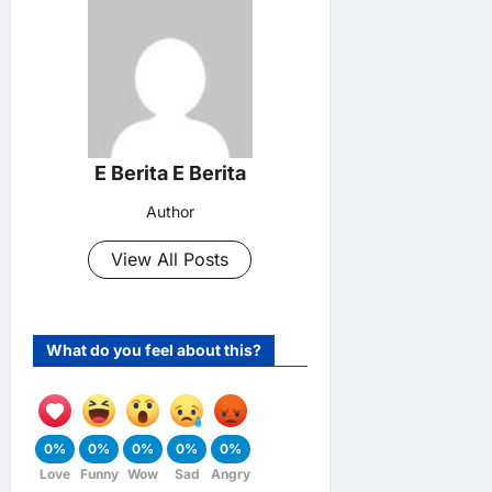
E Berita E Berita
Author
View All Posts
What do you feel about this?
0%
0%
0%
0%
0%
Love
Funny
Wow
Sad
Angry