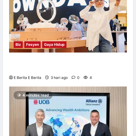
Biz
Fesyen
Gaya Hidup
OWNDAYS Malaysia Lancarkan Kempen
OWN “your” DAYS Bersama Mira Filzah
E Berita E Berita
3 hari ago
0
4
4 minutes read