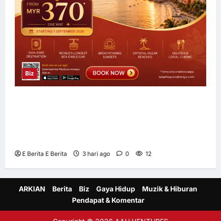
Biz
Sun PhuQuoc Airways Lancar Laluan Terus
Kuala Lumpur–Phu Quoc, Perkukuh
Hubungan Pelancongan Malaysia dan
Vietnam
E Berita E Berita
3 hari ago
0
12
ARKIAN
Berita
Biz
Gaya Hidup
Muzik & Hiburan
Pendapat & Komentar