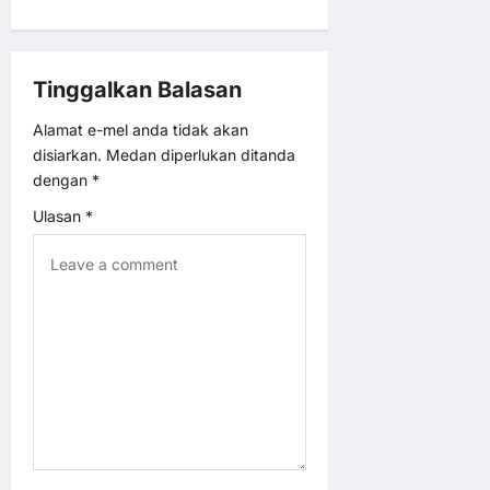
v
Tinggalkan Balasan
i
Alamat e-mel anda tidak akan
g
disiarkan.
Medan diperlukan ditanda
dengan
*
a
Ulasan
*
t
i
o
n