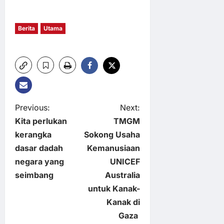
Berita
Utama
P
Previous:
Next:
Kita perlukan
TMGM
o
kerangka
Sokong Usaha
dasar dadah
Kemanusiaan
s
negara yang
UNICEF
t
seimbang
Australia
untuk Kanak-
n
Kanak di
Gaza
a