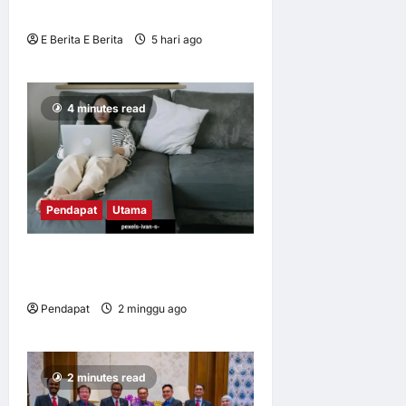
PERKHIDMATAN
E Berita E Berita
5 hari ago
0
8
4 minutes read
Pendapat
Utama
Apabila kerja mengikut kita
pulang
Pendapat
2 minggu ago
0
18
2 minutes read