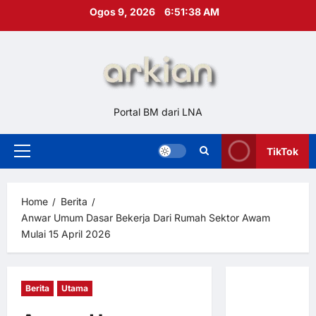
Skip
Ogos 9, 2026
6:51:39 AM
to
content
Portal BM dari LNA
TikTok
Primary
Menu
Home
Berita
Anwar Umum Dasar Bekerja Dari Rumah Sektor Awam
Mulai 15 April 2026
Berita
Utama
Hubungi
Kami