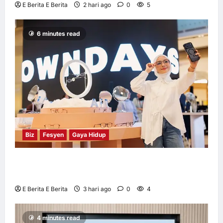
E Berita E Berita
2 hari ago
0
5
6 minutes read
Biz
Fesyen
Gaya Hidup
OWNDAYS Malaysia Lancarkan Kempen
OWN “your” DAYS Bersama Mira Filzah
E Berita E Berita
3 hari ago
0
4
4 minutes read