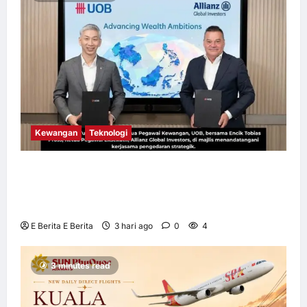
Kewangan
Teknologi
UOB dorong cita-cita kewangan menerusi
kerjasama pengedaran strategik dengan
Allianz Global Investors
E Berita E Berita
3 hari ago
0
4
3 minutes read