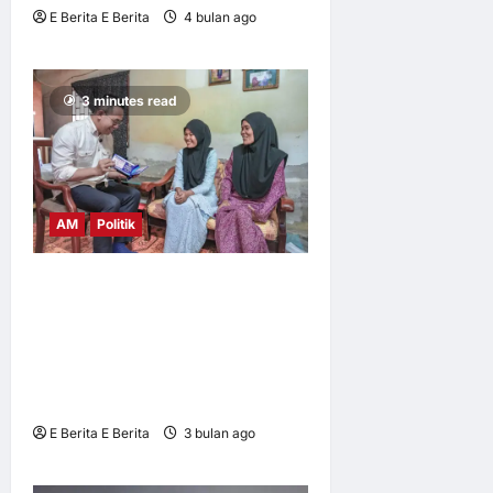
E Berita E Berita
4 bulan ago
0
5
3 minutes read
AM
Politik
Pelajar SPM dari Keluarga
Tunggal Berjaya Cemerlang,
Anak Angkat YB Steven Sim
Raih Inspirasi Kasih Ibu dan
Ketekunan
E Berita E Berita
3 bulan ago
0
9