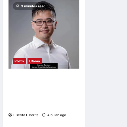
3 minutes read
Politik
Utama
Howard Lee Tekankan
Sokongan Strategik
Berasaskan Output bagi Elak
Kemusnahan Permintaan
Ekonomi
E Berita E Berita
4 bulan ago
0
8