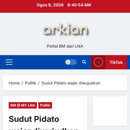
Skip
Ogos 9, 2026
8:40:55 AM
to
content
Portal BM dari LNA
TikTok
Primary
Menu
Home
Politik
Sudut Pidato wajar diwujudkan
BM @ MY LNA
Politik
Hubungi
Kami
Sudut Pidato