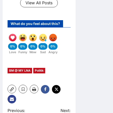
View All Posts
What do you feel about this?
0%
0%
0%
0%
0%
Love
Funny
Wow
Sad
Angry
BM @ MY LNA
Politik
P
Previous:
Next: