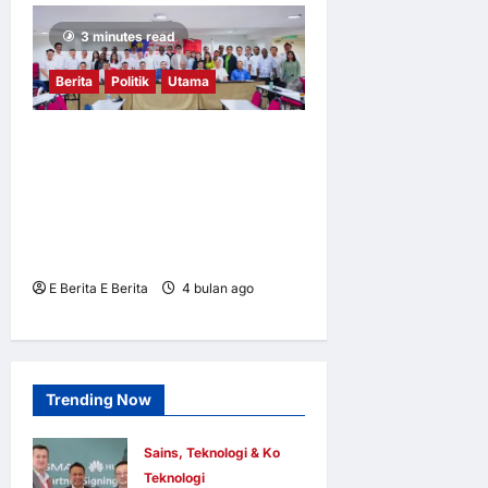
3 minutes read
Berita
Politik
Utama
DAP CEC arahan pemimpin
parti jelaskan krisis tenaga
global kepada rakyat,
sokong kerajaan urus impak
konflik Asia Barat
E Berita E Berita
4 bulan ago
0
5
Trending Now
Sains, Teknologi & Komunikasi
Teknologi