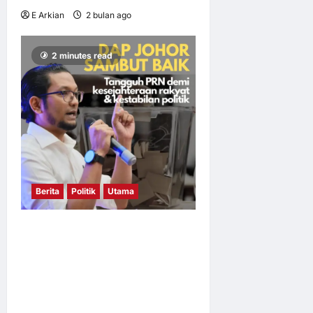
E Arkian
2 bulan ago
0
12
2 minutes read
Berita
Politik
Utama
DAP Johor Sambut Baik
Cadangan Tangguh PRN
Johor dan Melaka Demi
Kestabilan Politik dan
Kesejahteraan Rakyat