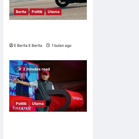
Berita
Politik
Utama
“WHEN THEY GO LOW, WE
GO HIGH.”
E Berita E Berita
1 bulan ago
0
6
2 minutes read
Politik
Utama
Selatan Untuk Pakatan: PH
Lancar Jentera Pilihan Raya
Negeri Johor 2026