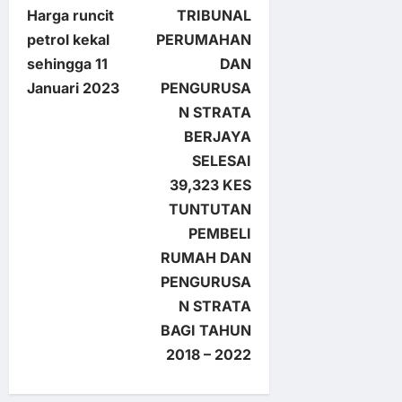
Harga runcit
TRIBUNAL
o
petrol kekal
PERUMAHAN
sehingga 11
DAN
s
Januari 2023
PENGURUSA
t
N STRATA
BERJAYA
n
SELESAI
39,323 KES
a
TUNTUTAN
v
PEMBELI
RUMAH DAN
i
PENGURUSA
N STRATA
g
BAGI TAHUN
a
2018 – 2022
t