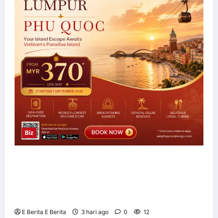
Biz
Sun PhuQuoc Airways Lancar Laluan Terus
Kuala Lumpur–Phu Quoc, Perkukuh
Hubungan Pelancongan Malaysia dan
Vietnam
E Berita E Berita
3 hari ago
0
12