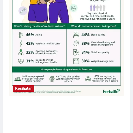
Kesihatan
Budaya Kesejahteraan Terus Berkembang
Seluruh Asia Pasifik apabila 4 daripada 5
Pengguna Mengutamakan Kesihatan Holistik
– Tinjauan Herbalife