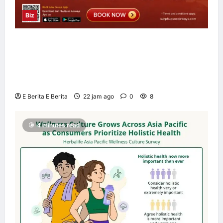
Biz
Sun PhuQuoc Airways Lancar Laluan Terus
Kuala Lumpur–Phu Quoc, Perkukuh
Hubungan Pelancongan Malaysia dan
Vietnam
E Berita E Berita
22 jam ago
0
8
4 minutes read