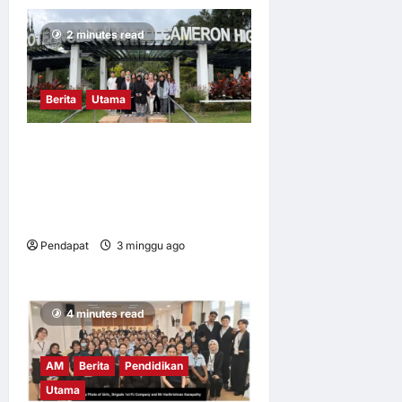
2 minutes read
Berita
Utama
Mahasiswa UM dalami
amalan pertanian baik di
Cameron Highlands demi
keterjaminan makanan
Pendapat
3 minggu ago
0
7
4 minutes read
AM
Berita
Pendidikan
Utama