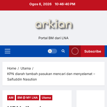
Skip
Ogos 6, 2026
10:46:41 PM
to
content
Portal BM dari LNA
Subscribe
Primary
Menu
Home
Utama
KPN diarah tambah pasukan mencari dan menyelamat –
Saifuddin Nasution
AM
BM @ MY LNA
Utama
Hubungi
Kami