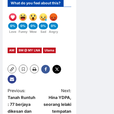
What do you feel about this?
0%
0%
0%
0%
0%
Love
Funny
Wow
Sad
Angry
AM
BM @ MY LNA
Utama
P
Previous:
Next:
Tanah Runtuh
Hina YDPA,
o
: 77 berjaya
seorang lelaki
dikesan dan
tempatan