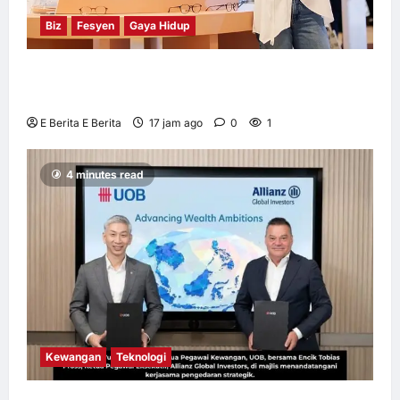
Biz
Fesyen
Gaya Hidup
OWNDAYS Malaysia Lancarkan Kempen
OWN “your” DAYS Bersama Mira Filzah
E Berita E Berita
17 jam ago
0
1
4 minutes read
Kewangan
Teknologi