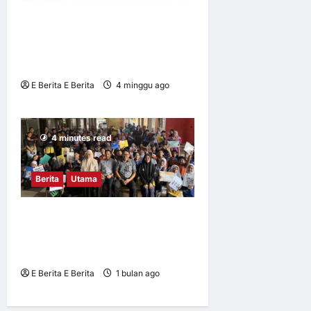
UM tingkat kesedaran risiko
digital dalam kalangan
remaja
E Berita E Berita
4 minggu ago
0
8
4 minutes read
Berita
Utama
Mahasiswa UM didik pelajar
SKS2AS bahaya penipuan
siber
E Berita E Berita
1 bulan ago
0
5