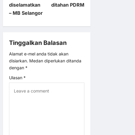
s
diselamatkan
ditahan PDRM
t
– MB Selangor
n
a
Tinggalkan Balasan
v
Alamat e-mel anda tidak akan
disiarkan.
Medan diperlukan ditanda
i
dengan
*
Ulasan
*
g
a
t
i