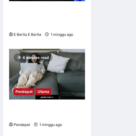
BUBU TRADISIONAL JADI
IKON TEMASYA BUDAYA
PERAK 2026
E Berita E Berita
1 minggu ago
0
7
4 minutes read
Pendapat
Utama
Apabila kerja mengikut kita
pulang
Pendapat
1 minggu ago
0
16