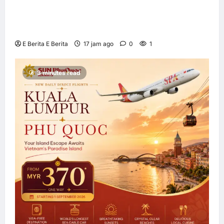
UOB dorong cita-cita kewangan menerusi
kerjasama pengedaran strategik dengan
Allianz Global Investors
E Berita E Berita
17 jam ago
0
1
3 minutes read