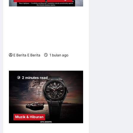
Hong Kong Perkenal
Karnival Bertemakan Toy
Story 5 Berskala Besar
“FOREVER TOYS @ Harbour
City”
E Berita E Berita
1 bulan ago
0
4
2 minutes read
Muzik & Hiburan