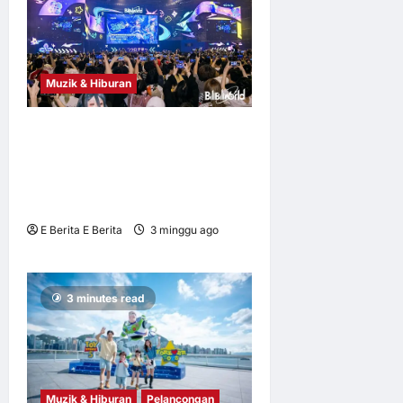
Muzik & Hiburan
BilibiliWorld 2026 Jadi
Konvensyen ACGN Terbesar
Asia dengan 400,000
Kunjungan Peserta
E Berita E Berita
3 minggu ago
0
4
3 minutes read
Muzik & Hiburan
Pelancongan