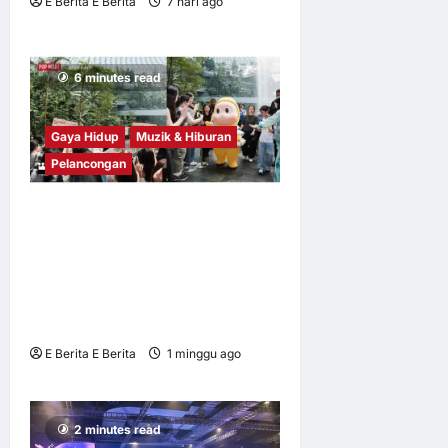
E Berita E Berita
7 hari ago
0
6
6 minutes read
Gaya Hidup
Muzik & Hiburan
Pelancongan
Twinkle Twinkle Mulakan
Kembara Asia Tenggara di
Singapura — dan
Memutuskan untuk Kekal
Berada di situ
E Berita E Berita
1 minggu ago
0
9
2 minutes read