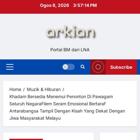
Skip
Ogos 6, 2026
3:57:15 PM
to
content
Portal BM dari LNA
Subscribe
Primary
Menu
Home
Muzik & Hiburan
Khadam Bersedia Menemui Penonton Di Pawagam
Seluruh NegaraFilem Seram Emosional Bertaraf
Antarabangsa Tampil Dengan Kisah Yang Dekat Dengan
Jiwa Masyarakat Melayu