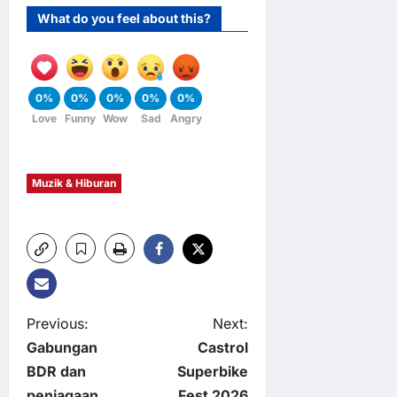
What do you feel about this?
0%
0%
0%
0%
0%
Love
Funny
Wow
Sad
Angry
Muzik & Hiburan
P
Previous:
Next:
Gabungan
Castrol
o
BDR dan
Superbike
penjagaan
Fest 2026