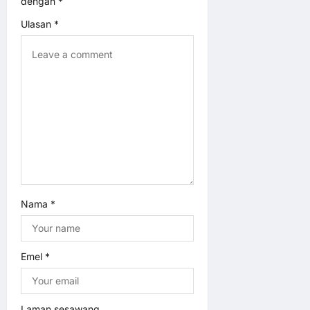
dengan
*
o
Ulasan
*
n
Nama
*
Emel
*
Laman sesawang