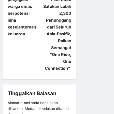
s
warga emas
Satukan Lebih
t
berpotensi
2,300
bina
Penunggang
n
kesejahteraan
dari Seluruh
keluarga
Asia-Pasifik,
a
Raikan
v
Semangat
“One Ride,
i
One
Connection”
g
a
Tinggalkan Balasan
t
Alamat e-mel anda tidak akan
i
disiarkan.
Medan diperlukan ditanda