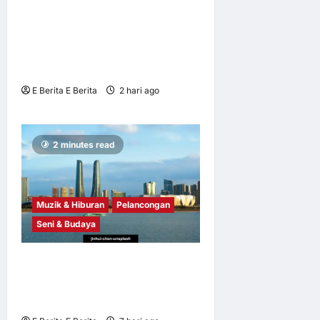
NOL World Perkenal Julung
Kali Platform Penginapan
untuk Peminat K-Pop yang
Berkunjung ke Korea
E Berita E Berita
2 hari ago
0
6
2 minutes read
Muzik & Hiburan
Pelancongan
Seni & Budaya
Profesional Pelancongan
Asia Tenggara Terokai
Kepelbagaian Zhejiang