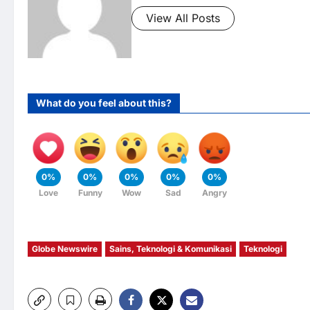
View All Posts
What do you feel about this?
0%
0%
0%
0%
0%
Love
Funny
Wow
Sad
Angry
Globe Newswire
Sains, Teknologi & Komunikasi
Teknologi