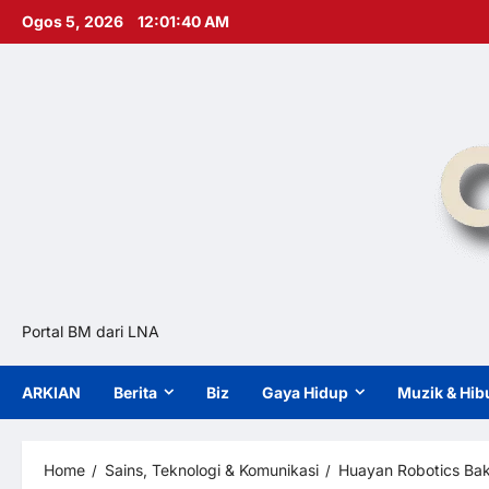
Skip
Ogos 5, 2026
12:01:41 AM
to
content
Portal BM dari LNA
ARKIAN
Berita
Biz
Gaya Hidup
Muzik & Hib
Home
Sains, Teknologi & Komunikasi
Huayan Robotics Ba