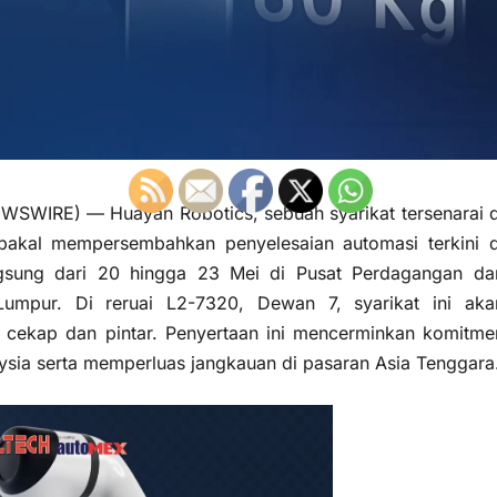
WIRE) — Huayan Robotics, sebuah syarikat tersenarai d
 bakal mempersembahkan penyelesaian automasi terkini d
ung dari 20 hingga 23 Mei di Pusat Perdagangan da
umpur. Di reruai L2-7320, Dewan 7, syarikat ini aka
l, cekap dan pintar. Penyertaan ini mencerminkan komitme
ysia serta memperluas jangkauan di pasaran Asia Tenggara