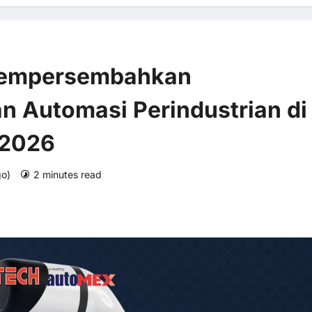
Mempersembahkan
n Automasi Perindustrian di
2026
go)
2 minutes read
0 comments
3 views