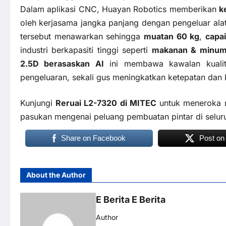
Dalam aplikasi CNC, Huayan Robotics memberikan
k
oleh kerjasama jangka panjang dengan pengeluar alata
tersebut menawarkan sehingga
muatan 60 kg
,
capa
industri berkapasiti tinggi seperti
makanan & minuman
2.5D berasaskan AI
ini membawa kawalan kualiti
pengeluaran, sekali gus meningkatkan ketepatan dan
Kunjungi
Reruai L2-7320 di MITEC
untuk meneroka r
pasukan mengenai peluang pembuatan pintar di selur
Share on Facebook
Post on
About the Author
E Berita E Berita
Author