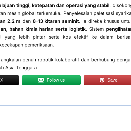
elajuan tinggi, ketepatan dan operasi yang stabil
, disokon
n mesin global terkemuka. Penyelesaian paletisasi syarika
ian 2.2 m
dan
8–13 kitaran seminit
. Ia direka khusus untu
, bahan kimia harian serta logistik
. Sistem
penglihata
 yang lebih pintar serta kos efektif ke dalam barisa
 kecekapan pemeriksaan.
angkaian penuh robotik kolaboratif dan berhubung denga
uh Asia Tenggara.
 X
Follow us
Save