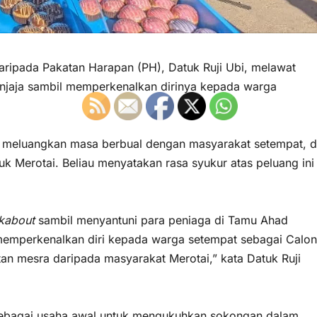
ipada Pakatan Harapan (PH), Datuk Ruji Ubi, melawat
enjaja sambil memperkenalkan dirinya kepada warga
ut meluangkan masa berbual dengan masyarakat setempat, d
 Merotai. Beliau menyatakan rasa syukur atas peluang ini
kabout
sambil menyantuni para peniaga di Tamu Ahad
a memperkenalkan diri kepada warga setempat sebagai Calon
an mesra daripada masyarakat Merotai,” kata Datuk Ruji
t sebagai usaha awal untuk mengukuhkan sokongan dalam