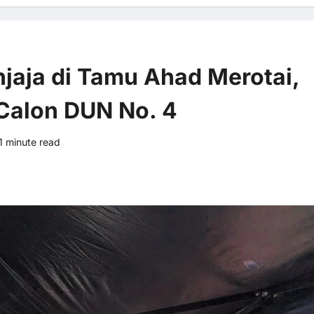
njaja di Tamu Ahad Merotai,
 Calon DUN No. 4
1 minute read
0 comments
3 views