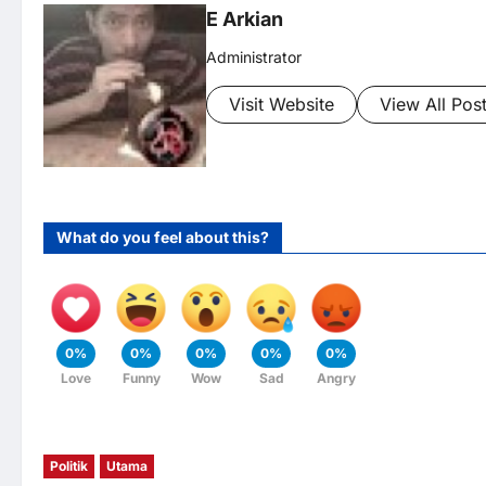
E Arkian
Administrator
Visit Website
View All Pos
What do you feel about this?
0%
0%
0%
0%
0%
Love
Funny
Wow
Sad
Angry
Politik
Utama