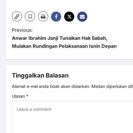
P
Previous:
Anwar Ibrahim Janji Tunaikan Hak Sabah,
o
Mulakan Rundingan Pelaksanaan Isnin Depan
s
t
Tinggalkan Balasan
n
Alamat e-mel anda tidak akan disiarkan.
Medan diperlukan d
Ulasan
*
a
v
i