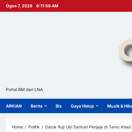
Skip
Ogos 7, 2026
6:12:01 AM
to
content
Portal BM dari LNA
ARKIAN
Berita
Biz
Gaya Hidup
Muzik & Hib
Home
Politik
Datuk Ruji Ubi Santuni Penjaja di Tamu Ahad