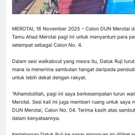
MEROTAI, 16 November 2025 – Calon DUN Merotai dar
Tamu Ahad Merotai pagi ini untuk menyantuni para p
setempat sebagai Calon No. 4.
Dalam sesi walkabout yang mesra itu, Datuk Ruji tur
mana ia menerima sambutan hangat daripada penduduk
untuk lebih dekat dengan rakyat.
“Alhamdulillah, pagi ini saya berkesempatan turun
wal
Merotai. Sesi kali ini juga memberi ruang untuk say
DUN Merotai, Calon No. 04. Terima kasih atas sambut
dalam kenyataannya.
Kedatangan Datuk Ruji ke pasar mingguan ini diliha