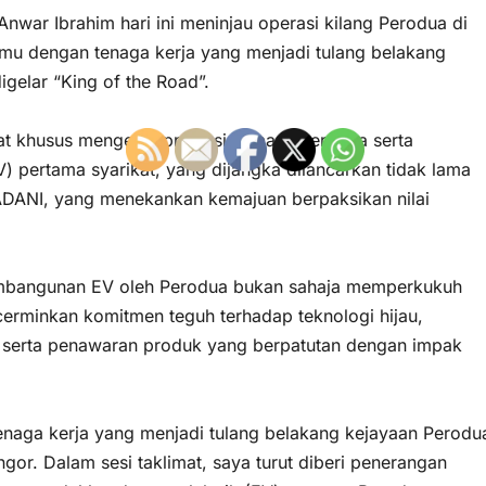
war Ibrahim hari ini meninjau operasi kilang Perodua di
emu dengan tenaga kerja yang menjadi tulang belakang
digelar “King of the Road”.
mat khusus mengenai prestasi semasa Perodua serta
) pertama syarikat, yang dijangka dilancarkan tidak lama
 MADANI, yang menekankan kemajuan berpaksikan nilai
mbangunan EV oleh Perodua bukan sahaja memperkukuh
cerminkan komitmen teguh terhadap teknologi hijau,
, serta penawaran produk yang berpatutan dengan impak
tenaga kerja yang menjadi tulang belakang kejayaan Perodu
gor. Dalam sesi taklimat, saya turut diberi penerangan