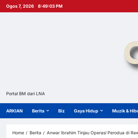
Skip
Ogos 7, 2026
8:49:04 PM
to
content
Portal BM dari LNA
ARKIAN
Berita
Biz
Gaya Hidup
Muzik & Hib
Home
Berita
Anwar Ibrahim Tinjau Operasi Perodua di R