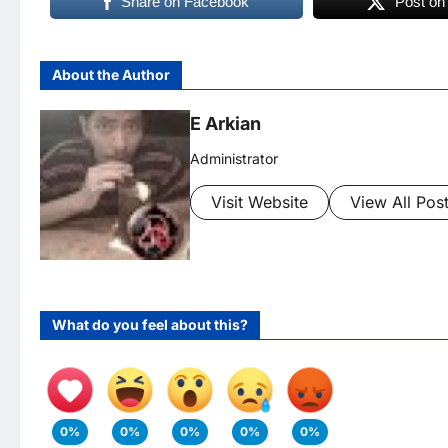
Share on Facebook
Post on
About the Author
E Arkian
Administrator
Visit Website
View All Pos
What do you feel about this?
0%
0%
0%
0%
0%