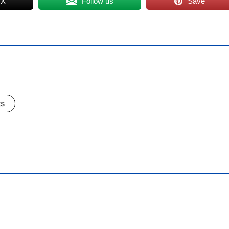
 X
Follow us
Save
ts