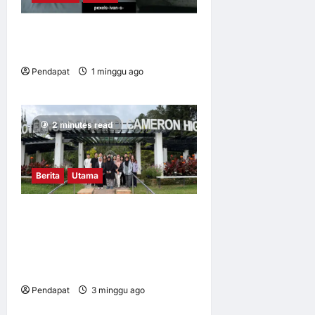
Apabila kerja mengikut kita
pulang
Pendapat
1 minggu ago
0
16
2 minutes read
Berita
Utama
Mahasiswa UM dalami
amalan pertanian baik di
Cameron Highlands demi
keterjaminan makanan
Pendapat
3 minggu ago
0
7