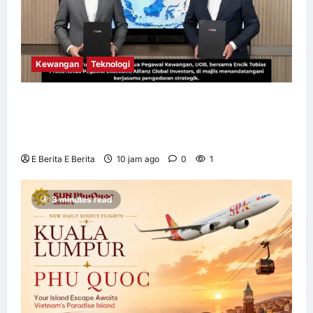
Kewangan
Teknologi
UOB dorong cita-cita kewangan menerusi
kerjasama pengedaran strategik dengan
Allianz Global Investors
E Berita E Berita
10 jam ago
0
1
3 minutes read