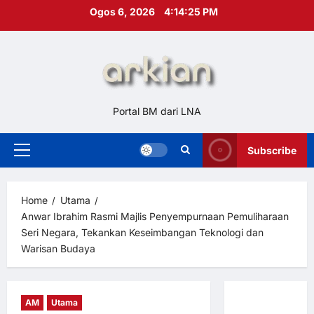
Skip
Ogos 6, 2026
4:14:26 PM
to
content
Portal BM dari LNA
Subscribe
Primary
Menu
Home
Utama
Anwar Ibrahim Rasmi Majlis Penyempurnaan Pemuliharaan
Seri Negara, Tekankan Keseimbangan Teknologi dan
Warisan Budaya
AM
Utama
Hubungi