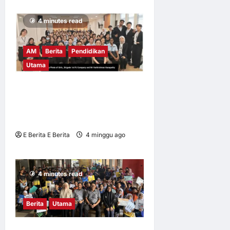
4 minutes read
AM
Berita
Pendidikan
Utama
UM tingkat kesedaran risiko
digital dalam kalangan
remaja
E Berita E Berita
4 minggu ago
0
8
4 minutes read
Berita
Utama