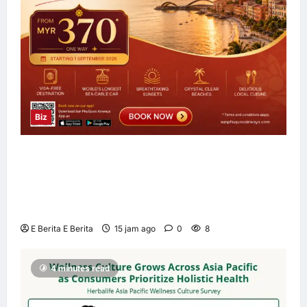
Biz
Sun PhuQuoc Airways Lancar Laluan Terus
Kuala Lumpur–Phu Quoc, Perkukuh
Hubungan Pelancongan Malaysia dan
Vietnam
E Berita E Berita
15 jam ago
0
8
4 minutes read