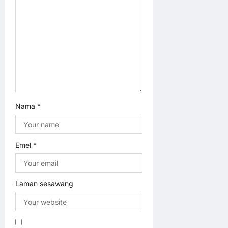
o
n
Nama
*
Emel
*
Laman sesawang