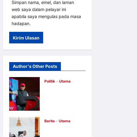
Simpan nama, emel, dan laman
web saya dalam pelayar ini
apabila saya mengulas pada masa
hadapan.
Author's Other Posts
Politik
Utama
Selatan Untuk
Pakatan: PH
Lancar
Jentera
Berita
Utama
Pilihan Raya
Menteri Besar
Negeri Johor