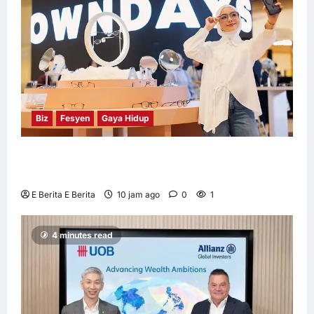
E Berita E Berita
2 hari ago
0
5
Biz
Fesyen
Gaya Hidup
OWNDAYS Malaysia Lancarkan Kempen
OWN “your” DAYS Bersama Mira Filzah
E Berita E Berita
10 jam ago
0
1
4 minutes read