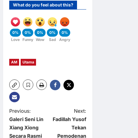
What do you feel about this?
0%
0%
0%
0%
0%
Love
Funny
Wow
Sad
Angry
AM
Utama
P
Previous:
Next:
Galeri Seni Lin
Fadillah Yusof
o
Xiang Xiong
Tekan
Secara Rasmi
Pemodenan