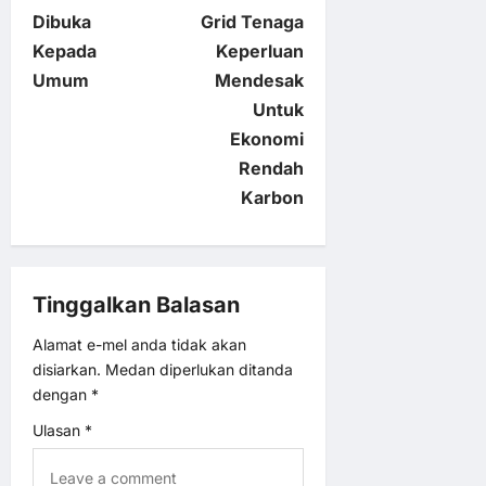
s
Dibuka
Grid Tenaga
t
Kepada
Keperluan
Umum
Mendesak
n
Untuk
Ekonomi
a
Rendah
v
Karbon
i
g
Tinggalkan Balasan
a
Alamat e-mel anda tidak akan
disiarkan.
Medan diperlukan ditanda
t
dengan
*
Ulasan
*
i