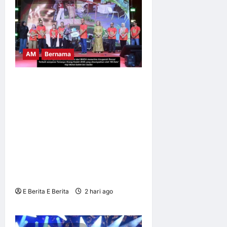
6
AM
Bernama
TEMASYA ORANG KEDAH
(TOK) x FANTASTIC FOOD
FEST BY KAK NAB
PERKASA PELANCONGAN
BUDAYA, MENCATATKAN
JUMLAH KEHADIRAN
PENGUNJUNG SERAMAI
566,899 ORANG
E Berita E Berita
2 hari ago
0
6