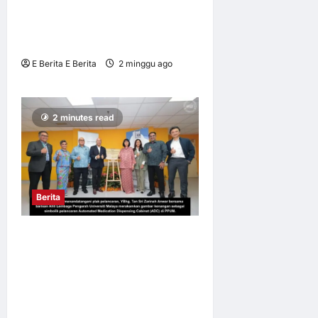
MENTERI SELAKU
PENAUNG BALAI IKHTISAS
MALAYSIA
E Berita E Berita
2 minggu ago
0
5
2 minutes read
Berita
PPUM HOSPITAL
PENGAJAR PERTAMA
LANCAR
MESINAUTOMATED
MEDICATION DISPENSING