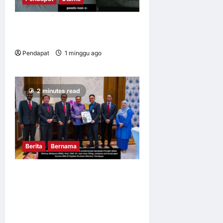
Apabila kerja mengikut kita
pulang
Pendapat
1 minggu ago
0
15
2 minutes read
Berita
Bernama
BALAI IKHTISAS MALAYSIA
MENGADAKAN
KUNJUNGAN HORMAT
KEPADA YAB PERDANA