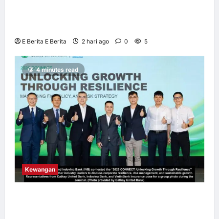
NOL World Perkenal Julung Kali Platform
Penginapan untuk Peminat K-Pop yang
Berkunjung ke Korea
E Berita E Berita
2 hari ago
0
5
4 minutes read
Kewangan
Cathay United Bank dan Indovina Bank
Himpunkan Pemimpin Perniagaan bagi