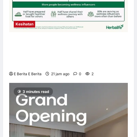
Kesihatan
Budaya Kesejahteraan Terus Berkembang
Seluruh Asia Pasifik apabila 4 daripada 5
Pengguna Mengutamakan Kesihatan Holistik
– Tinjauan Herbalife
E Berita E Berita
21 jam ago
0
2
3 minutes read