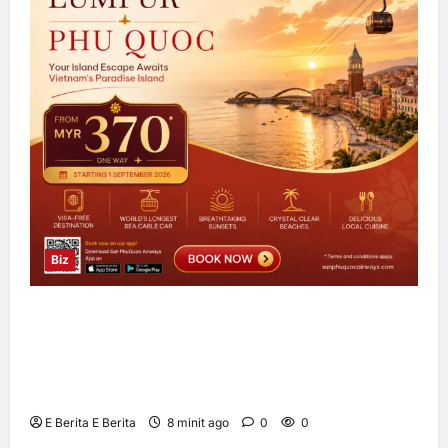
3
Biz
Sun PhuQuoc Airways Lancar Laluan Terus
Kuala Lumpur–Phu Quoc, Perkukuh
Hubungan Pelancongan Malaysia dan
Vietnam
E Berita E Berita
8 minit ago
0
0