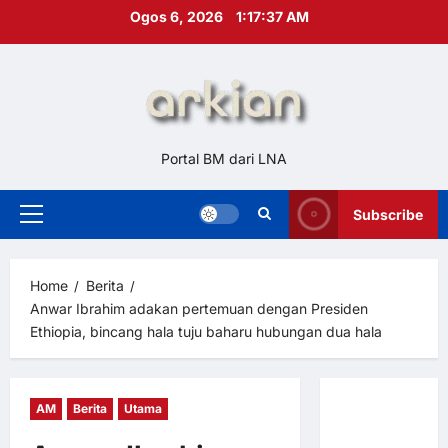
Skip
Ogos 6, 2026
1:17:38 AM
to
content
Portal BM dari LNA
Subscribe
Primary
Menu
Home
Berita
Anwar Ibrahim adakan pertemuan dengan Presiden
Ethiopia, bincang hala tuju baharu hubungan dua hala
AM
Berita
Utama
Hubungi
Kami