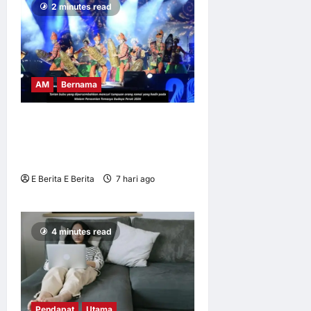
2 minutes read
AM
Bernama
BUBU TRADISIONAL JADI
IKON TEMASYA BUDAYA
PERAK 2026
E Berita E Berita
7 hari ago
0
7
4 minutes read
Pendapat
Utama