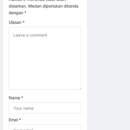
a
disiarkan.
Medan diperlukan ditanda
t
dengan
*
Ulasan
*
i
o
n
Nama
*
Emel
*