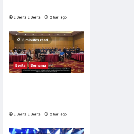
PENGUNJUNG SERAMAI
566,899 ORANG
E Berita E Berita
2 hari ago
0
5
3 minutes read
Berita
Bernama
MELAKA PACU REFORMASI
PENTADBIRAN TANAH,
TINGKAT PRODUKTIVITI
PERKHIDMATAN
E Berita E Berita
2 hari ago
0
6