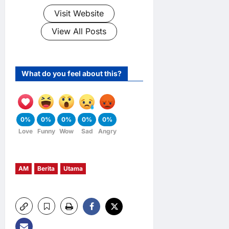
Visit Website
View All Posts
What do you feel about this?
0%
0%
0%
0%
0%
Love
Funny
Wow
Sad
Angry
AM
Berita
Utama