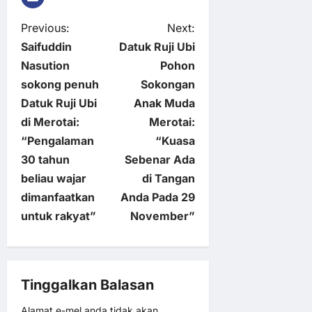
P
Previous:
Next:
Saifuddin
Datuk Ruji Ubi
o
Nasution
Pohon
sokong penuh
Sokongan
s
Datuk Ruji Ubi
Anak Muda
t
di Merotai:
Merotai:
“Pengalaman
“Kuasa
n
30 tahun
Sebenar Ada
beliau wajar
di Tangan
a
dimanfaatkan
Anda Pada 29
v
untuk rakyat”
November”
i
g
Tinggalkan Balasan
Alamat e-mel anda tidak akan