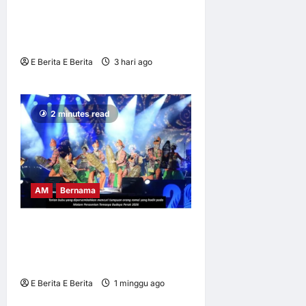
JUMLAH KEHADIRAN
PENGUNJUNG SERAMAI
566,899 ORANG
E Berita E Berita
3 hari ago
0
9
2 minutes read
AM
Bernama
BUBU TRADISIONAL JADI
IKON TEMASYA BUDAYA
PERAK 2026
E Berita E Berita
1 minggu ago
0
8