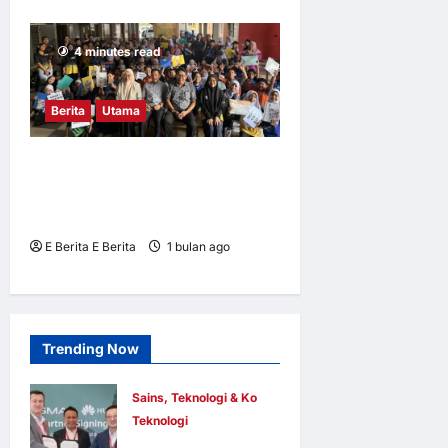
4 minutes read
Berita
Utama
Mahasiswa UM didik pelajar
SKS2AS bahaya penipuan
siber
E Berita E Berita
1 bulan ago
0
5
Trending Now
Sains, Teknologi & Komunikasi
Teknologi
Huawei Dilantik