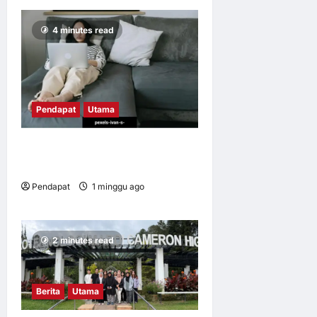
4 minutes read
Pendapat
Utama
Apabila kerja mengikut kita
pulang
Pendapat
1 minggu ago
0
17
2 minutes read
Berita
Utama