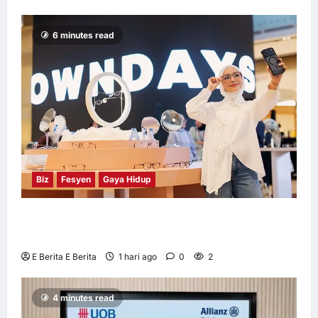
6 minutes read
Biz
Fesyen
Gaya Hidup
OWNDAYS Malaysia Lancarkan Kempen
OWN “your” DAYS Bersama Mira Filzah
E Berita E Berita
1 hari ago
0
2
4 minutes read