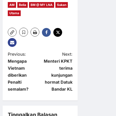
AM
Belia
BM @ MY LNA
Sukan
Utama
P
Previous:
Next:
Mengapa
Menteri KPKT
o
Vietnam
terima
diberikan
kunjungan
s
Penalti
hormat Datuk
t
semalam?
Bandar KL
n
a
Tinggalkan Balasan