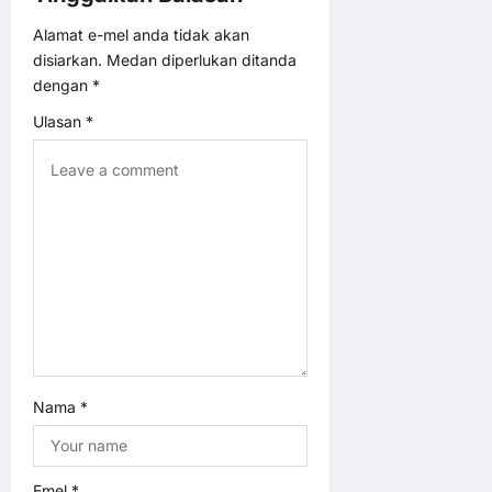
v
Alamat e-mel anda tidak akan
disiarkan.
Medan diperlukan ditanda
i
dengan
*
Ulasan
*
g
a
t
i
o
n
Nama
*
Emel
*