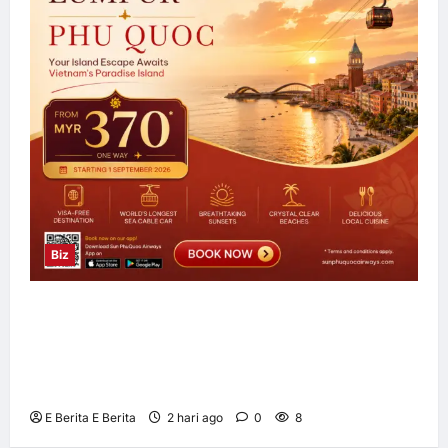
Biz
Sun PhuQuoc Airways Lancar Laluan Terus
Kuala Lumpur–Phu Quoc, Perkukuh
Hubungan Pelancongan Malaysia dan
Vietnam
E Berita E Berita
2 hari ago
0
8