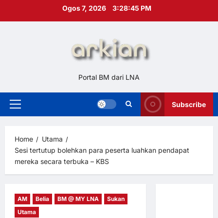
Skip
Ogos 7, 2026
3:28:46 PM
to
content
Portal BM dari LNA
Subscribe
Primary
Menu
Home
Utama
Sesi tertutup bolehkan para peserta luahkan pendapat
mereka secara terbuka – KBS
AM
Belia
BM @ MY LNA
Sukan
Hubungi
Utama
Kami