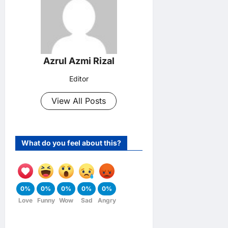
Azrul Azmi Rizal
Editor
View All Posts
What do you feel about this?
0%
0%
0%
0%
0%
Love
Funny
Wow
Sad
Angry