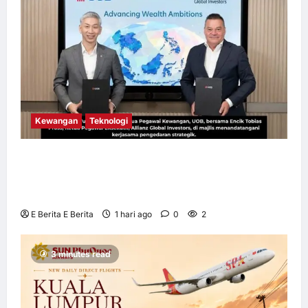
Kewangan
Teknologi
UOB dorong cita-cita kewangan menerusi
kerjasama pengedaran strategik dengan
Allianz Global Investors
E Berita E Berita
1 hari ago
0
2
3 minutes read