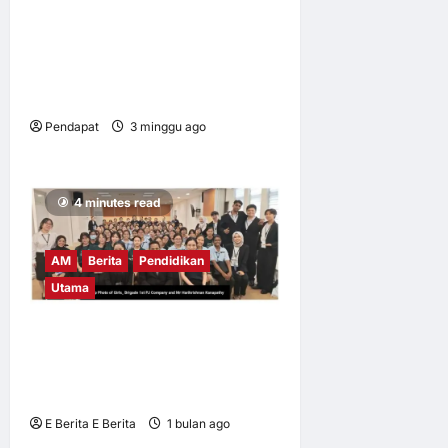
Mahasiswa UM dalami
amalan pertanian baik di
Cameron Highlands demi
keterjaminan makanan
Pendapat
3 minggu ago
0
7
4 minutes read
AM
Berita
Pendidikan
Utama
UM tingkat kesedaran risiko
digital dalam kalangan
remaja
E Berita E Berita
1 bulan ago
0
8