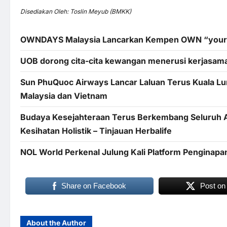
Disediakan Oleh: Toslin Meyub (BMKK)
OWNDAYS Malaysia Lancarkan Kempen OWN “your”
UOB dorong cita-cita kewangan menerusi kerjasama
Sun PhuQuoc Airways Lancar Laluan Terus Kuala 
Malaysia dan Vietnam
Budaya Kesejahteraan Terus Berkembang Seluruh A
Kesihatan Holistik – Tinjauan Herbalife
NOL World Perkenal Julung Kali Platform Penginap
Share on Facebook
Post on
About the Author