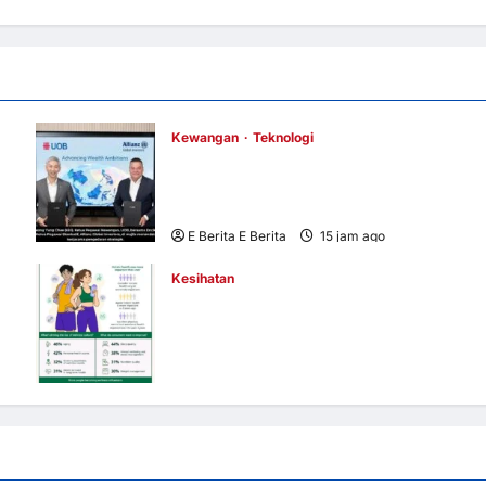
Kewangan
Teknologi
UOB dorong cita-cita kewangan menerusi
kerjasama pengedaran strategik dengan
Allianz Global Investors
E Berita E Berita
15 jam ago
0
1
Kesihatan
us
Budaya Kesejahteraan Terus Berkembang
Seluruh Asia Pasifik apabila 4 daripada 5
Pengguna Mengutamakan Kesihatan
Holistik – Tinjauan Herbalife
E Berita E Berita
2 hari ago
0
5