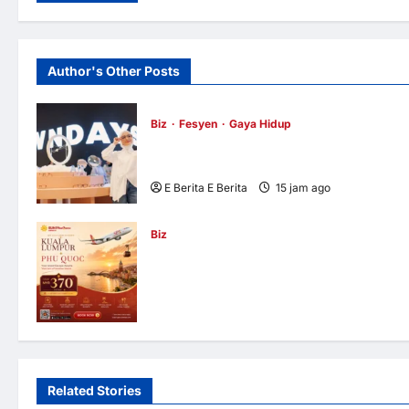
Author's Other Posts
Biz
Fesyen
Gaya Hidup
OWNDAYS Malaysia Lancarkan Kempen
OWN “your” DAYS Bersama Mira Filzah
E Berita E Berita
15 jam ago
0
1
Biz
Sun PhuQuoc Airways Lancar Laluan Ter
Kuala Lumpur–Phu Quoc, Perkukuh
Hubungan Pelancongan Malaysia dan
Vietnam
E Berita E Berita
20 jam ago
0
8
Related Stories