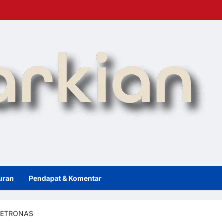
uran
Pendapat & Komentar
n PETRONAS