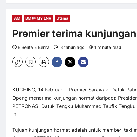
AM
BM @ MY LNA
Utama
Premier terima kunjunga
E Berita E Berita
3 tahun ago
1 minute read
0
KUCHING, 14 Februari – Premier Sarawak, Datuk Pati
Openg menerima kunjungan hormat daripada Presiden
PETRONAS, Datuk Tengku Muhammad Taufik Tengku Ka
ini.
Tujuan kunjungan hormat adalah untuk memberi takli