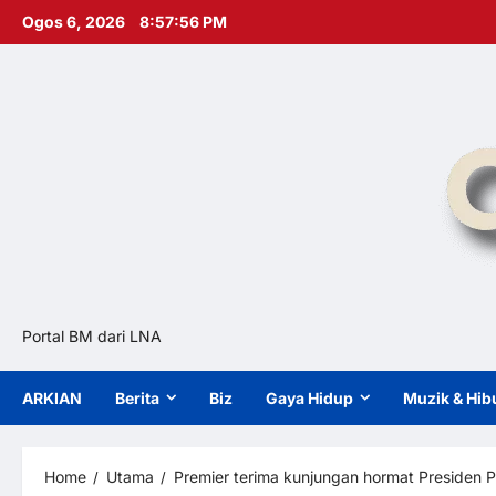
Skip
Ogos 6, 2026
8:57:57 PM
to
content
Portal BM dari LNA
ARKIAN
Berita
Biz
Gaya Hidup
Muzik & Hib
Home
Utama
Premier terima kunjungan hormat Preside