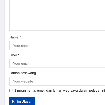
g
a
t
Nama
*
i
o
Emel
*
n
Laman sesawang
Simpan nama, emel, dan laman web saya dalam pelayar in