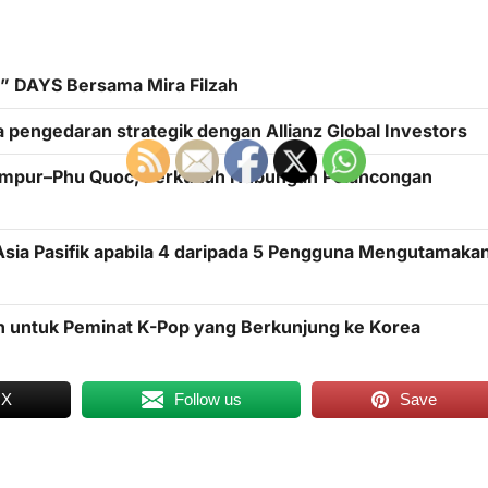
 DAYS Bersama Mira Filzah
 pengedaran strategik dengan Allianz Global Investors
Lumpur–Phu Quoc, Perkukuh Hubungan Pelancongan
sia Pasifik apabila 4 daripada 5 Pengguna Mengutamaka
an untuk Peminat K-Pop yang Berkunjung ke Korea
 X
Follow us
Save