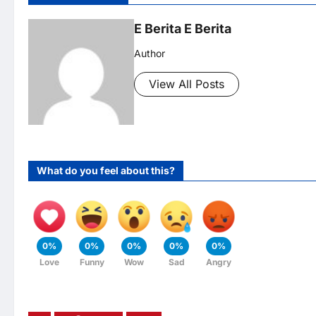
E Berita E Berita
Author
View All Posts
What do you feel about this?
0%
0%
0%
0%
0%
Love
Funny
Wow
Sad
Angry