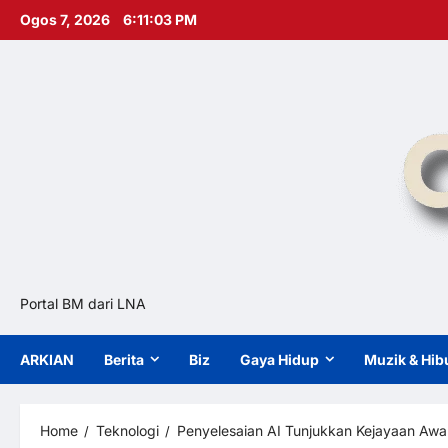
Skip
Ogos 7, 2026
6:11:04 PM
to
content
Portal BM dari LNA
ARKIAN
Berita
Biz
Gaya Hidup
Muzik & Hib
Home
Teknologi
Penyelesaian AI Tunjukkan Kejayaan Awa