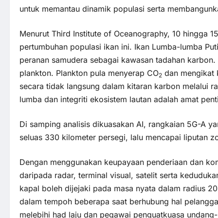
untuk memantau dinamik populasi serta membangunka
Menurut Third Institute of Oceanography, 10 hingga 1
pertumbuhan populasi ikan ini. Ikan Lumba-lumba Puti
peranan samudera sebagai kawasan tadahan karbon.
plankton. Plankton pula menyerap CO
dan mengikat k
2
secara tidak langsung dalam kitaran karbon melalui r
lumba dan integriti ekosistem lautan adalah amat pe
Di samping analisis dikuasakan AI, rangkaian 5G-A ya
seluas 330 kilometer persegi, lalu mencapai liputan 
Dengan menggunakan keupayaan penderiaan dan ko
daripada radar, terminal visual, satelit serta kedudu
kapal boleh dijejaki pada masa nyata dalam radius 2
dalam tempoh beberapa saat berhubung hal pelangg
melebihi had laju dan pegawai penguatkuasa undan