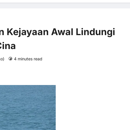
n Kejayaan Awal Lindungi
Cina
go)
4 minutes read
0 comments
3 views