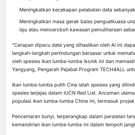
Meningkatkan kecekapan pelabelan data sebanya
Meningkatkan masa gerak balas penguatkuasa un
laju atau menceroboh kawasan pemuliharaan seb
“Cerapan dipacu data yang dihasilkan oleh AI ini 
langkah-langkah perlindungan bersasar untuk memah
oleh spesies ikan lumba-lumba ikonik ini dan memastika
Yangyang, Pengarah Pejabat Program TECH4ALL unt
Ikan lumba-lumba putih Cina ialah spesies yang dilind
spesies terjejas dalam IUCN Red List. Ancaman utam
populasi ikan lumba-lumba China ini, termasuk projek
Pencemaran bunyi, terperangkap dalam peralatan ta
kemandirian ikan lumba-lumba ini dalam tempoh jang