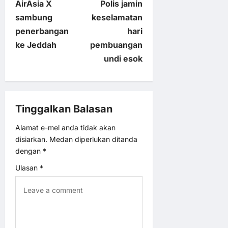
AirAsia X
Polis jamin
o
sambung
keselamatan
penerbangan
hari
s
ke Jeddah
pembuangan
t
undi esok
n
a
Tinggalkan Balasan
v
Alamat e-mel anda tidak akan
disiarkan.
Medan diperlukan ditanda
i
dengan
*
Ulasan
*
g
a
t