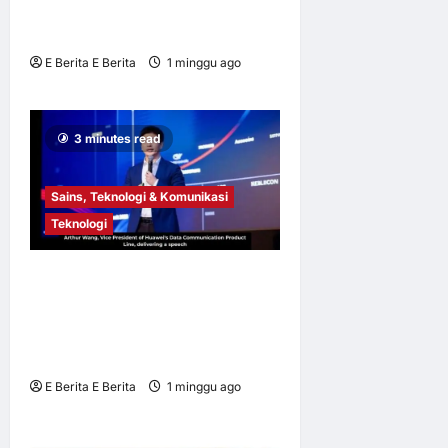
IKON TEMASYA BUDAYA
PERAK 2026
E Berita E Berita
1 minggu ago
0
7
3 minutes read
Sains, Teknologi & Komunikasi
Teknologi
HNS 2026 | Huawei
Perkenal Xinghe AI Campus
Solution Dipertingkat untuk
Afrika Selatan
E Berita E Berita
1 minggu ago
0
12