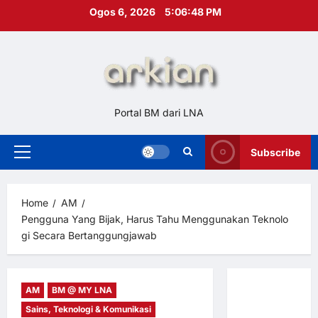
Skip
Ogos 6, 2026
5:06:49 PM
to
content
Portal BM dari LNA
Subscribe
Primary
Menu
Home
AM
Pengguna Yang Bijak, Harus Tahu Menggunakan Teknolo
gi Secara Bertanggungjawab
AM
BM @ MY LNA
Hubungi
Sains, Teknologi & Komunikasi
Kami