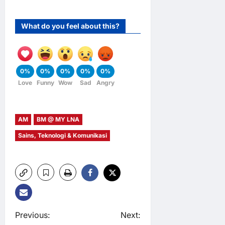
What do you feel about this?
0%
0%
0%
0%
0%
Love
Funny
Wow
Sad
Angry
AM
BM @ MY LNA
Sains, Teknologi & Komunikasi
P
Previous:
Next: