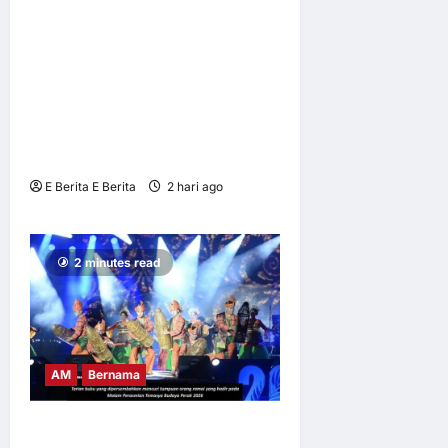
FEST BY KAK NAB
PERKASA PELANCONGAN
BUDAYA, MENCATATKAN
JUMLAH KEHADIRAN
PENGUNJUNG SERAMAI
566,899 ORANG
E Berita E Berita
2 hari ago
0
6
2 minutes read
AM
Bernama
BUBU TRADISIONAL JADI