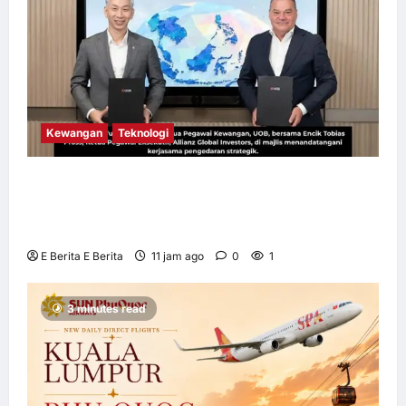
Kewangan
Teknologi
UOB dorong cita-cita kewangan menerusi
kerjasama pengedaran strategik dengan
Allianz Global Investors
E Berita E Berita
11 jam ago
0
1
3 minutes read