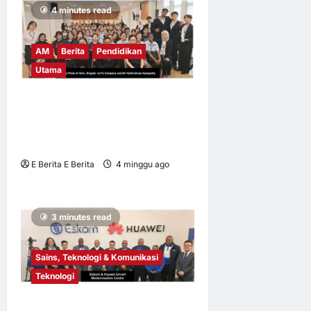
4 minutes read
AM
Berita
Pendidikan
Utama
UM tingkat kesedaran risiko
digital dalam kalangan
remaja
E Berita E Berita
4 minggu ago
0
8
3 minutes read
Sains, Teknologi & Komunikasi
Teknologi