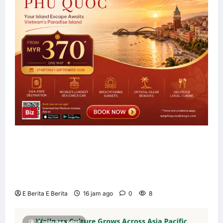
Biz
Sun PhuQuoc Airways Lancar Laluan Terus
Kuala Lumpur–Phu Quoc, Perkukuh
Hubungan Pelancongan Malaysia dan
Vietnam
E Berita E Berita
16 jam ago
0
8
4 minutes read