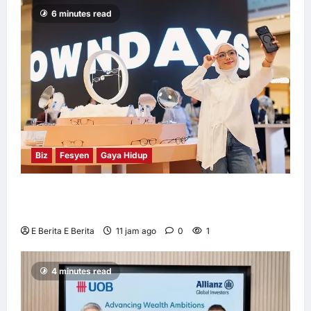
– Tinjauan
6 minutes read
Herbalife
E Berita E Berita
2 hari ago
0
5
Biz
Fesyen
Gaya Hidup
OWNDAYS Malaysia Lancarkan Kempen
OWN “your” DAYS Bersama Mira Filzah
E Berita E Berita
11 jam ago
0
1
4 minutes read