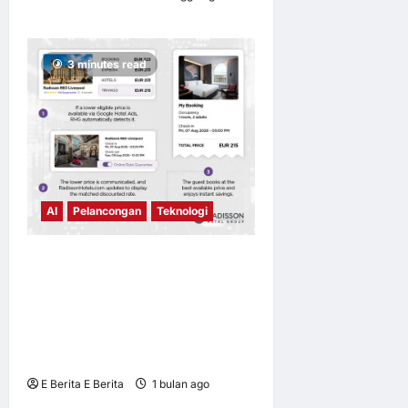
0
14
3 minutes read
AI
Pelancongan
Teknologi
Radisson Hotel Group
melancarkan teknologi
padanan harga masa nyata
berkuasa AI yang meneraju
industri hospitaliti
E Berita E Berita
1 bulan ago
0
5