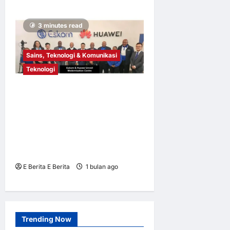
3 minutes read
Sains, Teknologi & Komunikasi
Teknologi
Eskom Lancar Pusat
Pemodenan dengan
Kerjasama Huawei,
Menerangi Masa Depan
Kuasa Digital Afrika Selatan
E Berita E Berita
1 bulan ago
0
7
Trending Now