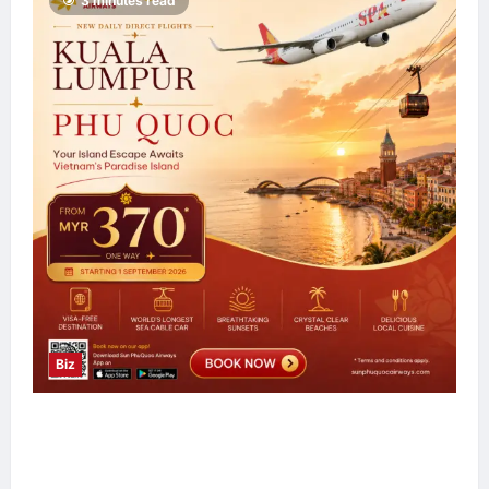
3 minutes read
Biz
Sun PhuQuoc Airways Lancar Laluan Terus
Kuala Lumpur–Phu Quoc, Perkukuh
Hubungan Pelancongan Malaysia dan