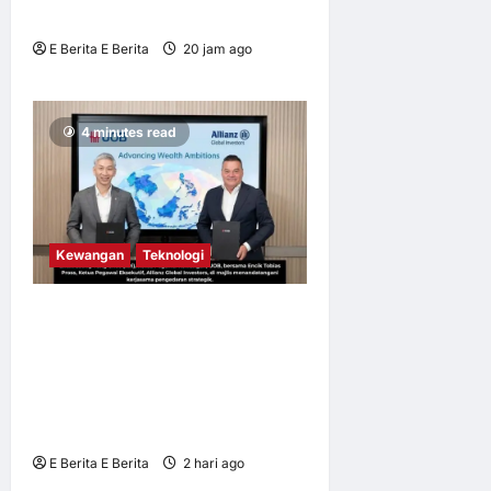
ASEAN 2026
E Berita E Berita
20 jam ago
0
3
4 minutes read
Kewangan
Teknologi
UOB dorong cita-cita
kewangan menerusi
kerjasama pengedaran
strategik dengan Allianz
Global Investors
E Berita E Berita
2 hari ago
0
2