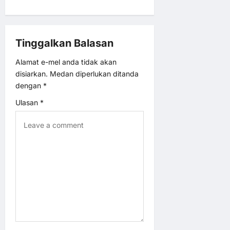
n
a
Tinggalkan Balasan
v
Alamat e-mel anda tidak akan
i
disiarkan.
Medan diperlukan ditanda
dengan
*
g
Ulasan
*
a
t
i
o
n