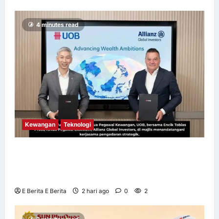
4 minutes read
Kewangan
Teknologi
UOB dorong cita-cita kewangan menerusi
kerjasama pengedaran strategik dengan
Allianz Global Investors
E Berita E Berita
2 hari ago
0
2