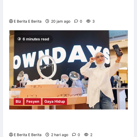
Huawei Dilantik sebagai Rakan Acara GSMA
M360 ASEAN 2026
E Berita E Berita
20 jam ago
0
3
6 minutes read
Biz
Fesyen
Gaya Hidup
OWNDAYS Malaysia Lancarkan Kempen
OWN “your” DAYS Bersama Mira Filzah
E Berita E Berita
2 hari ago
0
2