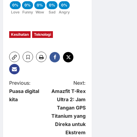
0%
0%
0%
0%
0%
Love
Funny
Wow
Sad
Angry
Kesihatan
Teknologi
P
Previous:
Next:
Puasa digital
Amazfit T-Rex
o
kita
Ultra 2: Jam
Tangan GPS
s
Titanium yang
t
Direka untuk
Ekstrem