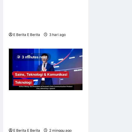
Pasifik apabila 4 daripada 5
Pengguna Mengutamakan
Kesihatan Holistik – Tinjauan
Herbalife
E Berita E Berita
3 hari ago
0
5
3 minutes read
Sains, Teknologi & Komunikasi
Teknologi
HNS 2026 | Huawei
Perkenal Xinghe AI Campus
Solution Dipertingkat untuk
Afrika Selatan
E Berita E Berita
2 minggu ago