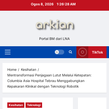
Skip
Ogos 8, 2026
1:26:29 AM
to
content
Portal BM dari LNA
TikTok
Primary
Menu
Home
Kesihatan
Mentransformasi Penjagaan Lutut Melalui Ketepatan:
Columbia Asia Hospital Tebrau Menggabungkan
Kepakaran Klinikal dengan Teknologi Robotik
Kesihatan
Teknologi
Hubungi