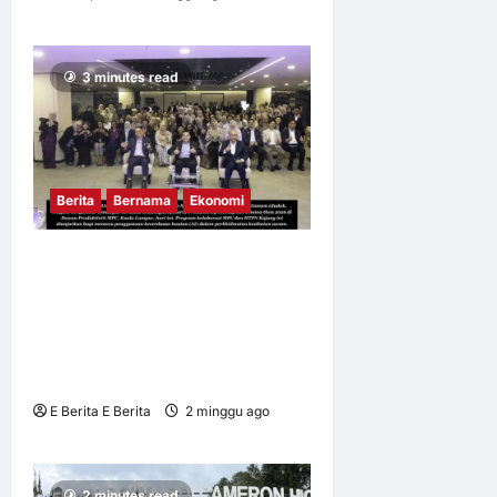
15
3 minutes read
Berita
Bernama
Ekonomi
MPC DAN HTPN KAJANG
MEMACU REFORMASI
PRODUKTIVITI HOSPITAL
MELALUI INOVASI
KECERDASAN BUATAN (AI)
E Berita E Berita
2 minggu ago
0
9
2 minutes read