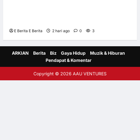
Himpunkan Pemimpin Perniagaan bagi
Memperkukuh Daya Tahan Korporat di
Tengah Ketidaktentuan Global
E Berita E Berita
2 hari ago
0
3
ARKIAN
Berita
Biz
Gaya Hidup
Muzik & Hiburan
Pendapat & Komentar
Copyright © 2026 AAU VENTURES