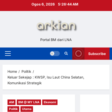
Skip
Ogos 6, 2026
5:26:45 AM
to
content
Portal BM dari LNA
Subscribe
Primary
Menu
Home
Politik
Keluar Sekejap : KWSP, Isu Laut China Selatan,
Komunikasi Strategik
AM
BM @ MY LNA
Ekonomi
Hubungi
Politik
Utama
Kami