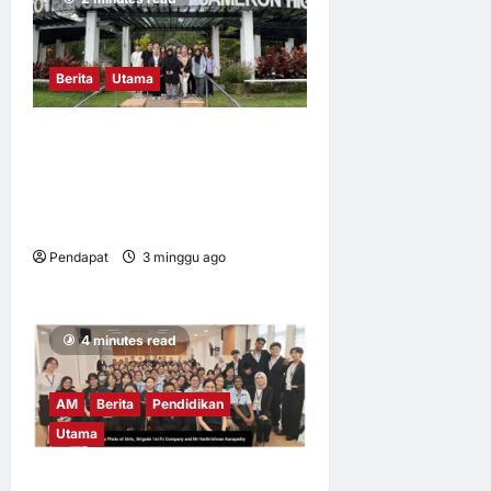
Berita
Utama
Mahasiswa UM dalami
amalan pertanian baik di
Cameron Highlands demi
keterjaminan makanan
Pendapat
3 minggu ago
0
6
4 minutes read
AM
Berita
Pendidikan
Utama