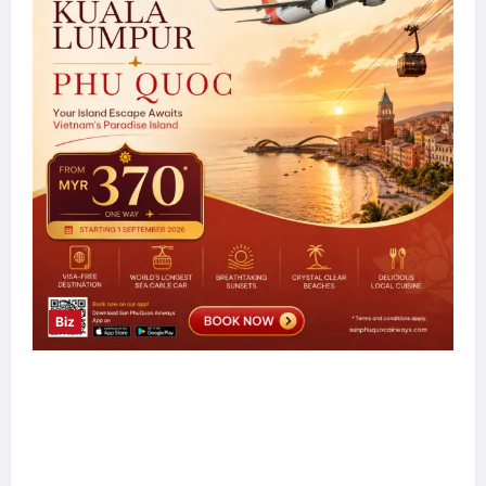
E Berita E Berita
2 hari ago
0
3
Biz
Sun PhuQuoc Airways Lancar Laluan Terus
Kuala Lumpur–Phu Quoc, Perkukuh
Hubungan Pelancongan Malaysia dan
Vietnam