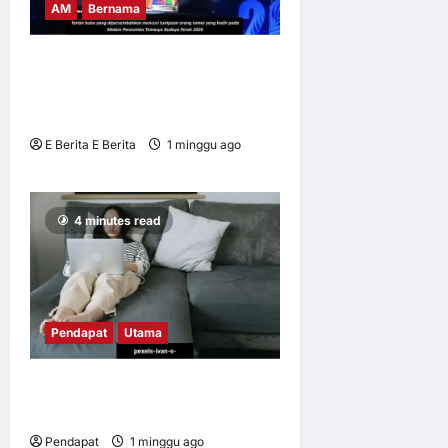
AM
Bernama
BUBU TRADISIONAL JADI
IKON TEMASYA BUDAYA
PERAK 2026
E Berita E Berita
1 minggu ago
0
7
4 minutes read
Pendapat
Utama
Apabila kerja mengikut kita
pulang
Pendapat
1 minggu ago
0