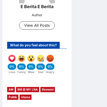
E Berita E Berita
Author
View All Posts
What do you feel about this?
0%
0%
0%
0%
0%
Love
Funny
Wow
Sad
Angry
AM
BM @ MY LNA
Ekonomi
Politik
Utama