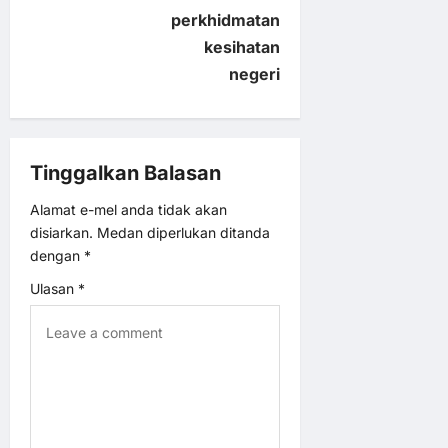
perkhidmatan
g
kesihatan
a
negeri
t
i
Tinggalkan Balasan
o
Alamat e-mel anda tidak akan
disiarkan.
Medan diperlukan ditanda
n
dengan
*
Ulasan
*