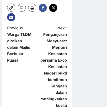
P
Previous:
Next:
Warga TLDM
Penganjuran
o
diraikan
Mesyuarat
dalam Majlis
Menteri
s
Berbuka
Kesihatan
t
Puasa
bersama Exco
Kesihatan
n
Negeri bukti
komitmen
a
Kerajaan
v
dalam
meningkatkan
i
kualiti