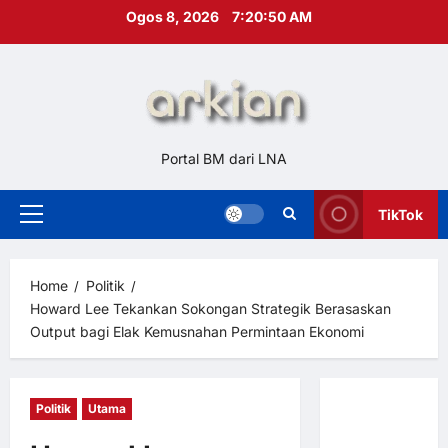
Skip
Ogos 8, 2026
7:20:52 AM
to
content
Portal BM dari LNA
TikTok
Primary
Menu
Home
Politik
Howard Lee Tekankan Sokongan Strategik Berasaskan
Output bagi Elak Kemusnahan Permintaan Ekonomi
Politik
Utama
Hubungi
Kami