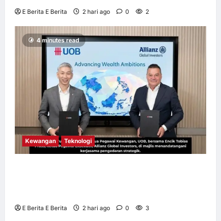
E Berita E Berita
2 hari ago
0
2
4 minutes read
Kewangan
Teknologi
UOB dorong cita-cita kewangan menerusi
kerjasama pengedaran strategik dengan
Allianz Global Investors
E Berita E Berita
2 hari ago
0
3