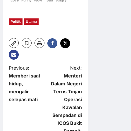
Love
Funny
Wow
Sad
Angry
Politik
Utama
P
Previous:
Next:
Memberi saat
Menteri
o
hidup,
Dalam Negeri
mengalir
Terus Tinjau
s
selepas mati
Operasi
t
Kawalan
Sempadan di
n
ICQS Bukit