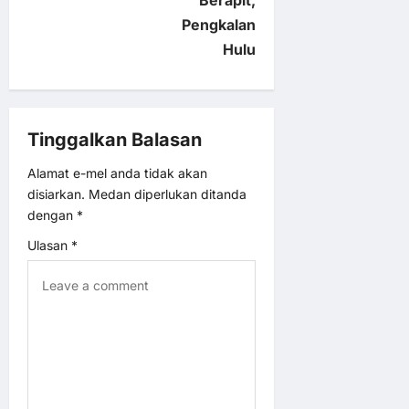
Berapit,
a
Pengkalan
v
Hulu
i
g
Tinggalkan Balasan
a
Alamat e-mel anda tidak akan
disiarkan.
Medan diperlukan ditanda
t
dengan
*
Ulasan
*
i
o
n