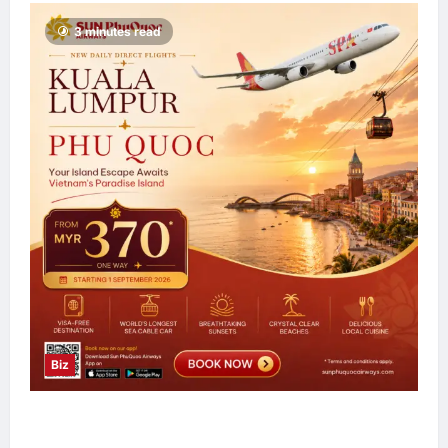
3 minutes read
Biz
Sun PhuQuoc Airways Lancar Laluan Terus
Kuala Lumpur–Phu Quoc, Perkukuh