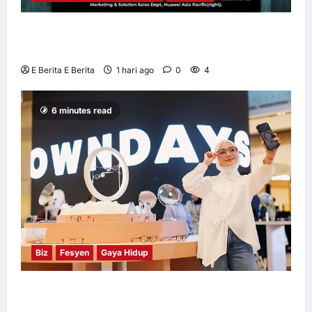
Huawei Dilantik sebagai Rakan Acara GSMA
M360 ASEAN 2026
E Berita E Berita
1 hari ago
0
4
6 minutes read
Biz
Fesyen
Gaya Hidup
OWNDAYS Malaysia Lancarkan Kempen
OWN “your” DAYS Bersama Mira Filzah