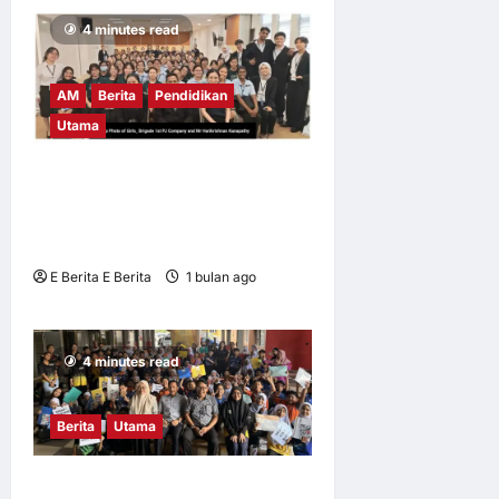
4 minutes read
AM
Berita
Pendidikan
Utama
UM tingkat kesedaran risiko
digital dalam kalangan
remaja
E Berita E Berita
1 bulan ago
0
8
4 minutes read
Berita
Utama
Mahasiswa UM didik pelajar