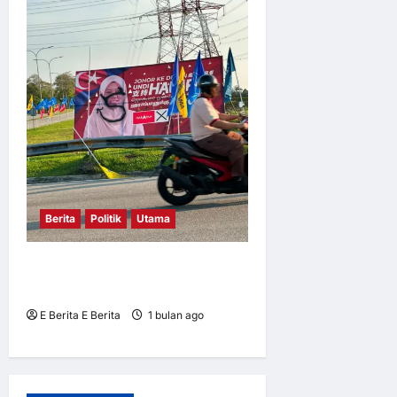
Berita
Politik
Utama
“WHEN THEY GO LOW, WE
GO HIGH.”
E Berita E Berita
1 bulan ago
0
6