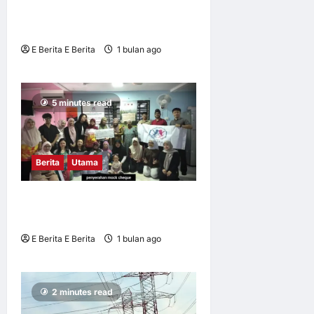
SKS2AS bahaya penipuan
siber
E Berita E Berita
1 bulan ago
0
5
5 minutes read
Berita
Utama
UM perkasa golongan OKU
menerusi seni dan advokasi
E Berita E Berita
1 bulan ago
1
12
2 minutes read