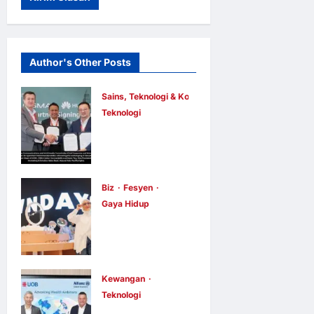
Author's Other Posts
Sains, Teknologi & Komunikasi
Teknologi
Huawei
Dilantik
sebagai
Rakan Acara
Biz
Fesyen
Gaya Hidup
GSMA M360
OWNDAYS
ASEAN 2026
Malaysia
E Berita E Berita
1 hari ago
0
Lancarkan
4
Kempen OWN
Kewangan
Teknologi
“your” DAYS