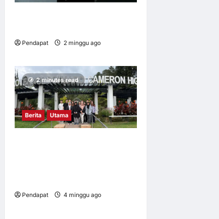
Apabila kerja mengikut kita
pulang
Pendapat
2 minggu ago
0
17
2 minutes read
Berita
Utama
Mahasiswa UM dalami
amalan pertanian baik di
Cameron Highlands demi
keterjaminan makanan
Pendapat
4 minggu ago
0
7