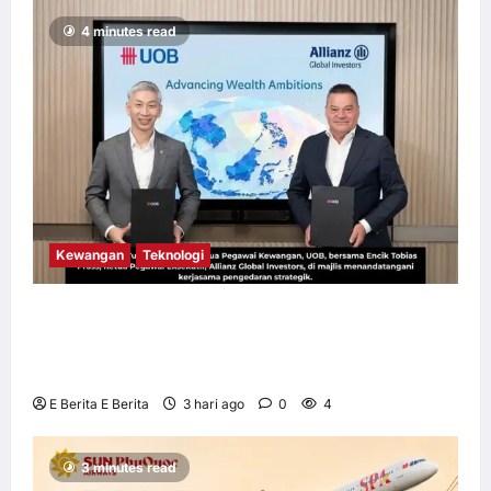
4 minutes read
Kewangan
Teknologi
UOB dorong cita-cita kewangan menerusi
kerjasama pengedaran strategik dengan
Allianz Global Investors
E Berita E Berita
3 hari ago
0
4
3 minutes read