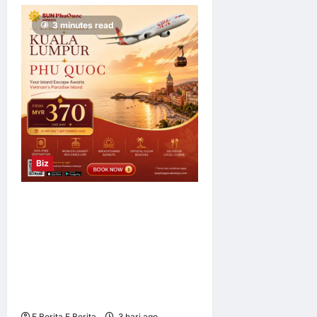
3 minutes read
Biz
Sun PhuQuoc Airways
Lancar Laluan Terus Kuala
Lumpur–Phu Quoc,
Perkukuh Hubungan
Pelancongan Malaysia dan
Vietnam
E Berita E Berita
3 hari ago
0