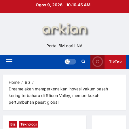
Skip
Ogos 9, 2026
10:10:46 AM
to
content
Portal BM dari LNA
TikTok
Primary
Menu
Home
Biz
Dreame akan memperkenalkan inovasi vakum basah
kering terbaharu di Silicon Valley, memperkukuh
pertumbuhan pesat global
Biz
Teknologi
Hubungi