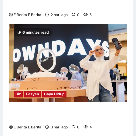
M360 ASEAN 2026
E Berita E Berita
2 hari ago
0
5
6 minutes read
Biz
Fesyen
Gaya Hidup
OWNDAYS Malaysia Lancarkan Kempen
OWN “your” DAYS Bersama Mira Filzah
E Berita E Berita
3 hari ago
0
4