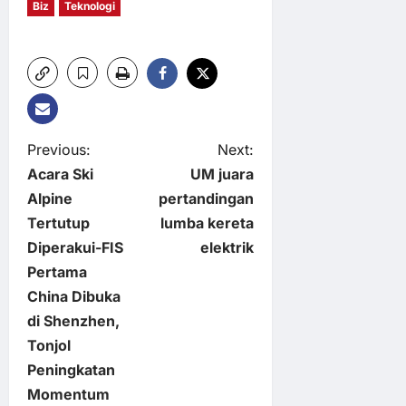
Biz
Teknologi
P
Previous:
Next:
Acara Ski
UM juara
o
Alpine
pertandingan
Tertutup
lumba kereta
s
Diperakui-FIS
elektrik
t
Pertama
China Dibuka
n
di Shenzhen,
Tonjol
a
Peningkatan
v
Momentum