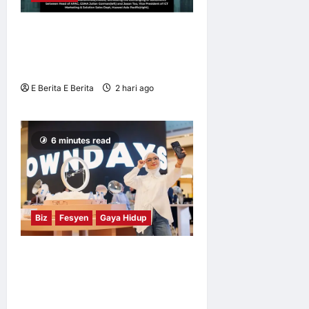
12
Huawei Dilantik sebagai
Rakan Acara GSMA M360
ASEAN 2026
E Berita E Berita
2 hari ago
0
5
6 minutes read
Biz
Fesyen
Gaya Hidup
OWNDAYS Malaysia
Lancarkan Kempen OWN
“your” DAYS Bersama Mira