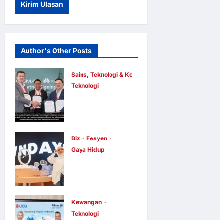
Author's Other Posts
Sains, Teknologi & Komunikasi
Teknologi
Huawei
Dilantik
sebagai
Rakan Acara
Biz
Fesyen
Gaya Hidup
GSMA M360
OWNDAYS
ASEAN 2026
Malaysia
E Berita E Berita
2 hari ago
0
Lancarkan
5
Kempen OWN
Kewangan
Teknologi
“your” DAYS