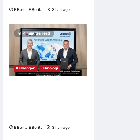
Filzah
E Berita E Berita
3 hari ago
0
4
4 minutes read
Kewangan
Teknologi
UOB dorong cita-cita
kewangan menerusi
kerjasama pengedaran
strategik dengan Allianz
Global Investors
E Berita E Berita
3 hari ago
0
4