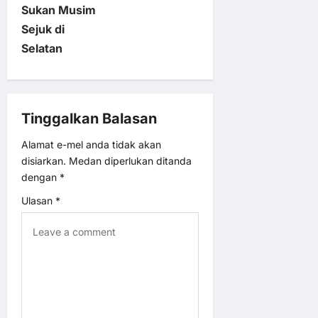
Sukan Musim
i
Sejuk di
Selatan
g
a
Tinggalkan Balasan
t
Alamat e-mel anda tidak akan
i
disiarkan.
Medan diperlukan ditanda
dengan
*
o
Ulasan
*
n