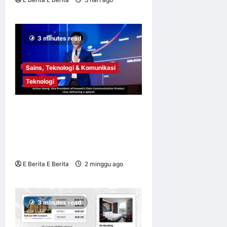
12
3 minutes read
Sains, Teknologi & Komunikasi
Teknologi
HNS 2026 | Huawei
Perkenal Xinghe AI Campus
Solution Dipertingkat untuk
Afrika Selatan
E Berita E Berita
2 minggu ago
0
15
3 minutes read