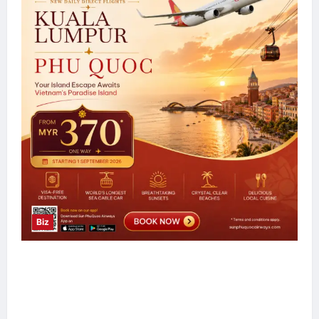
Biz
Sun PhuQuoc Airways Lancar Laluan Terus
Kuala Lumpur–Phu Quoc, Perkukuh
Hubungan Pelancongan Malaysia dan
Vietnam