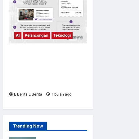
AI
Pelancongan
Teknologi
Radisson Hotel Group
melancarkan teknologi
padanan harga masa nyata
berkuasa AI yang meneraju
industri hospitaliti
E Berita E Berita
1 bulan ago
0
5
Trending Now