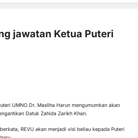
ng jawatan Ketua Puteri
0 comments
3 views
uteri UMNO Dr. Masliha Harun mengumumkan akan
ngantikan Datuk Zahida Zarikh Khan.
i berkata, REVU akan menjadi visi beliau kepada Puteri
haru.