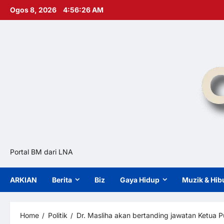
Skip
Ogos 8, 2026
4:56:27 AM
to
content
Portal BM dari LNA
ARKIAN
Berita
Biz
Gaya Hidup
Muzik & Hib
Home
Politik
Dr. Masliha akan bertanding jawatan Ketua 