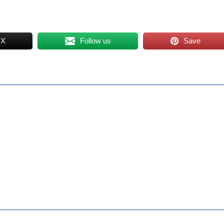
 X
Follow us
Save