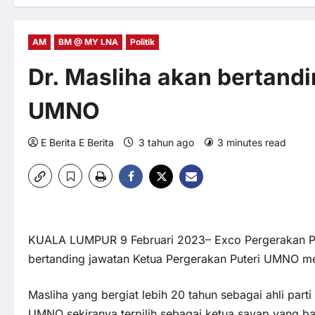
AM
BM @ MY LNA
Politik
Dr. Masliha akan bertandi
UMNO
E Berita E Berita
3 tahun ago
3 minutes read
KUALA LUMPUR 9 Februari 2023– Exco Pergerakan P
bertanding jawatan Ketua Pergerakan Puteri UMNO me
Masliha yang bergiat lebih 20 tahun sebagai ahli part
UMNO sekiranya terpilih sebagai ketua sayap yang ba