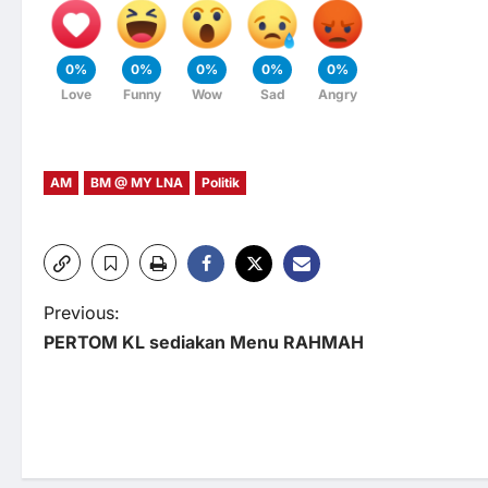
0%
0%
0%
0%
0%
Love
Funny
Wow
Sad
Angry
AM
BM @ MY LNA
Politik
P
Previous:
PERTOM KL sediakan Menu RAHMAH
o
s
t