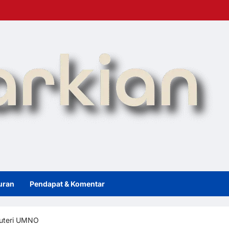
uran
Pendapat & Komentar
Puteri UMNO