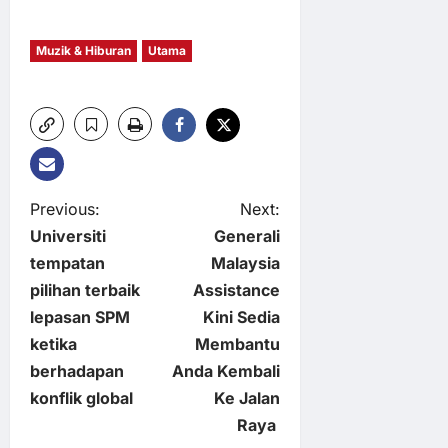
Muzik & Hiburan
Utama
P
Previous:
Next:
Universiti
Generali
o
tempatan
Malaysia
pilihan terbaik
Assistance
s
lepasan SPM
Kini Sedia
t
ketika
Membantu
berhadapan
Anda Kembali
n
konflik global
Ke Jalan
Raya
a