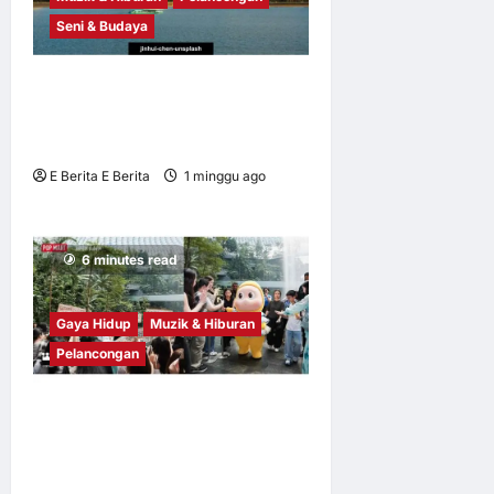
Seni & Budaya
Profesional Pelancongan
Asia Tenggara Terokai
Kepelbagaian Zhejiang
E Berita E Berita
1 minggu ago
0
6
6 minutes read
Gaya Hidup
Muzik & Hiburan
Pelancongan
Twinkle Twinkle Mulakan
Kembara Asia Tenggara di
Singapura — dan