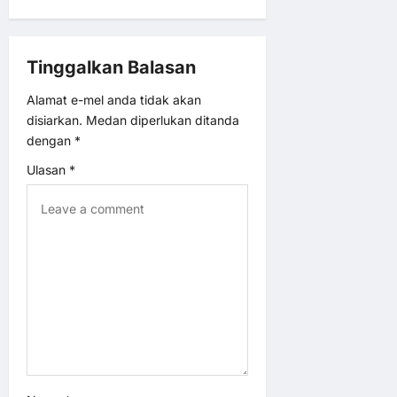
v
Tinggalkan Balasan
i
Alamat e-mel anda tidak akan
g
disiarkan.
Medan diperlukan ditanda
dengan
*
a
Ulasan
*
t
i
o
n