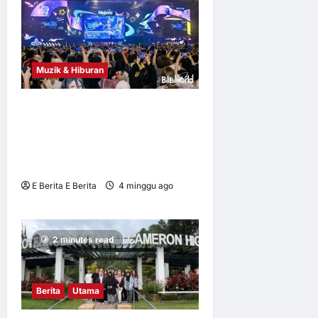
Muzik & Hiburan
BilibiliWorld 2026 Jadi
Konvensyen ACGN Terbesar
Asia dengan 400,000
Kunjungan Peserta
E Berita E Berita
4 minggu ago
0
6
2 minutes read
Berita
Utama