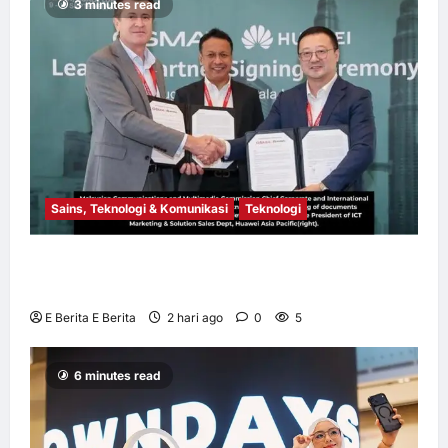
3 minutes read
E Berita E Berita
3 hari ago
0
12
Sains, Teknologi & Komunikasi
Teknologi
Huawei Dilantik sebagai Rakan Acara GSMA
M360 ASEAN 2026
E Berita E Berita
2 hari ago
0
5
6 minutes read