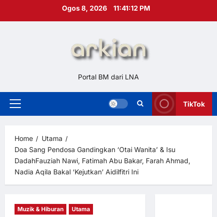
Skip
Ogos 8, 2026
11:41:13 PM
to
content
Portal BM dari LNA
TikTok
Primary
Menu
Home
Utama
Doa Sang Pendosa Gandingkan ‘Otai Wanita’ & Isu
DadahFauziah Nawi, Fatimah Abu Bakar, Farah Ahmad,
Nadia Aqila Bakal ‘Kejutkan’ Aidilfitri Ini
Muzik & Hiburan
Utama
Hubungi