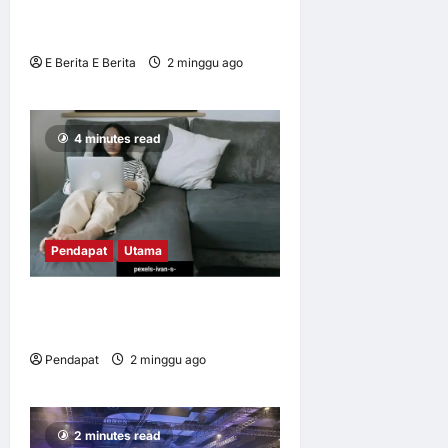
Memutuskan untuk Kekal
Berada di situ
E Berita E Berita
2 minggu ago
0
11
4 minutes read
Pendapat
Utama
Apabila kerja mengikut kita
pulang
Pendapat
2 minggu ago
0
17
2 minutes read