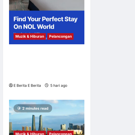
Muzik & Hiburan
Pelancongan
NOL World Perkenal Julung
Kali Platform Penginapan
untuk Peminat K-Pop yang
Berkunjung ke Korea
E Berita E Berita
5 hari ago
0
8
2 minutes read
Muzik & Hiburan
Pelancongan