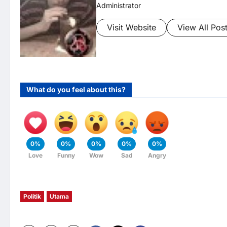
Administrator
Visit Website
View All Pos
What do you feel about this?
0%
0%
0%
0%
0%
Love
Funny
Wow
Sad
Angry
Politik
Utama