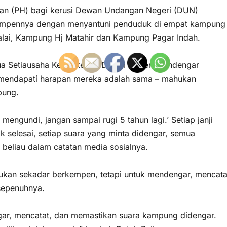
an (PH) bagi kerusi Dewan Undangan Negeri (DUN)
ah kempennya dengan menyantuni penduduk di empat kampung
lai, Kampung Hj Matahir dan Kampung Pagar Indah.
etua Setiausaha Kementerian Dalam Negeri mendengar
 mendapati harapan mereka adalah sama – mahukan
pung.
 mengundi, jangan sampai rugi 5 tahun lagi.’ Setiap janji
 selesai, setiap suara yang minta didengar, semua
r beliau dalam catatan media sosialnya.
bukan sekadar berkempen, tetapi untuk mendengar, mencata
sepenuhnya.
gar, mencatat, dan memastikan suara kampung didengar.