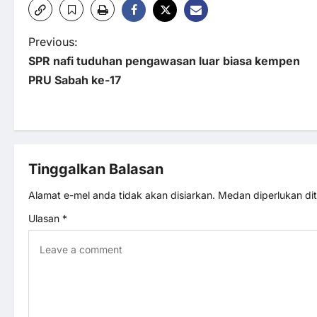
P
Previous:
SPR nafi tuduhan pengawasan luar biasa kempen
o
PRU Sabah ke-17
s
t
Tinggalkan Balasan
n
Alamat e-mel anda tidak akan disiarkan.
Medan diperlukan d
a
Ulasan
*
v
i
g