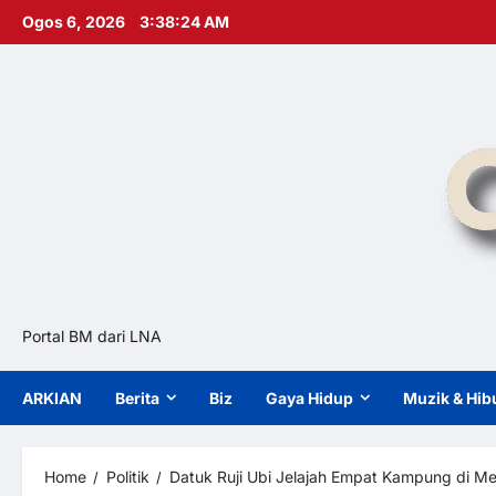
Skip
Ogos 6, 2026
3:38:25 AM
to
content
Portal BM dari LNA
ARKIAN
Berita
Biz
Gaya Hidup
Muzik & Hib
Home
Politik
Datuk Ruji Ubi Jelajah Empat Kampung di Mer