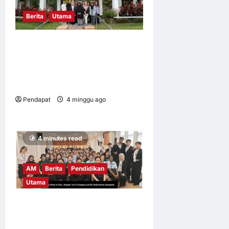
Berita
Utama
Mahasiswa UM dalami
amalan pertanian baik di
Cameron Highlands demi
keterjaminan makanan
Pendapat
4 minggu ago
0
7
4 minutes read
AM
Berita
Pendidikan
Utama
UM tingkat kesedaran risiko
digital dalam kalangan