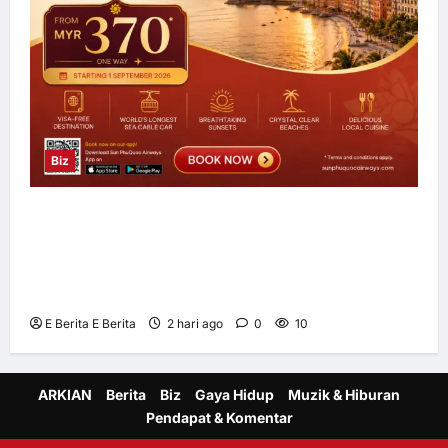
Biz
Sun PhuQuoc Airways Lancar Laluan Terus
Kuala Lumpur–Phu Quoc, Perkukuh
Hubungan Pelancongan Malaysia dan
Vietnam
E Berita E Berita
2 hari ago
0
10
ARKIAN
Berita
Biz
Gaya Hidup
Muzik & Hiburan
Pendapat & Komentar