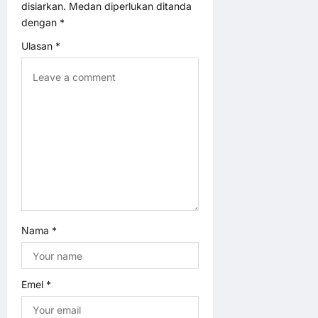
t
disiarkan.
Medan diperlukan ditanda
dengan
*
i
Ulasan
*
o
n
Nama
*
Emel
*