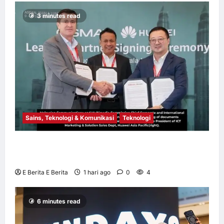
Vietnam
3 minutes read
E Berita E Berita
2 hari ago
0
10
Sains, Teknologi & Komunikasi
Teknologi
Huawei Dilantik sebagai Rakan Acara GSMA
M360 ASEAN 2026
E Berita E Berita
1 hari ago
0
4
6 minutes read