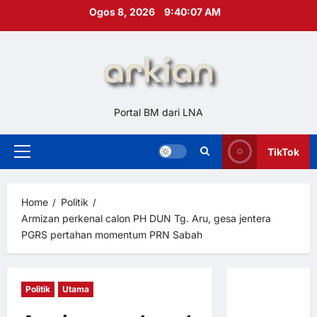
Skip
Ogos 8, 2026
9:40:08 AM
to
content
Portal BM dari LNA
TikTok
Primary
Menu
Home
Politik
Armizan perkenal calon PH DUN Tg. Aru, gesa jentera
PGRS pertahan momentum PRN Sabah
Politik
Utama
Hubungi
Kami