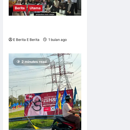
Berita
Utama
UM perkasa golongan OKU
menerusi seni dan advokasi
E Berita E Berita
1 bulan ago
1
12
2 minutes read