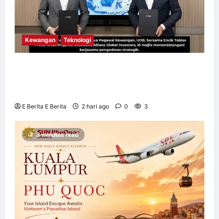
Kewangan
Teknologi
UOB dorong cita-cita kewangan menerusi
kerjasama pengedaran strategik dengan
Allianz Global Investors
E Berita E Berita
2 hari ago
0
3
3 minutes read