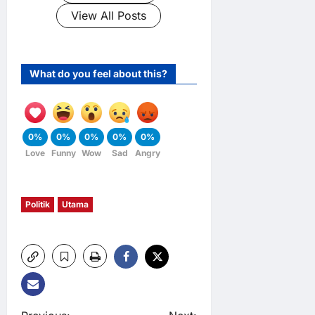
View All Posts
What do you feel about this?
0%
0%
0%
0%
0%
Love
Funny
Wow
Sad
Angry
Politik
Utama