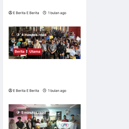
remaja
E Berita E Berita
1 bulan ago
0
8
4 minutes read
Berita
Utama
Mahasiswa UM didik pelajar
SKS2AS bahaya penipuan
siber
E Berita E Berita
1 bulan ago
0
5
5 minutes read