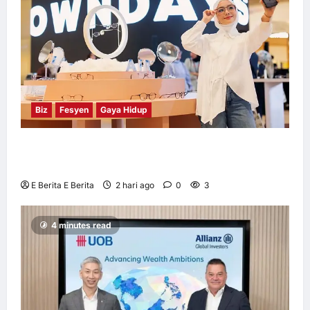
Biz
Fesyen
Gaya Hidup
OWNDAYS Malaysia Lancarkan Kempen
OWN “your” DAYS Bersama Mira Filzah
E Berita E Berita
2 hari ago
0
3
4 minutes read