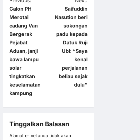
P
Previous:
Next:
Calon PH
Saifuddin
o
Merotai
Nasution beri
cadang Van
sokongan
s
Bergerak
padu kepada
t
Pejabat
Datuk Ruji
Aduan, janji
Ubi: “Saya
n
bawa lampu
kenal
solar
perjalanan
a
tingkatkan
beliau sejak
v
keselamatan
dulu”
kampung
i
g
Tinggalkan Balasan
a
Alamat e-mel anda tidak akan