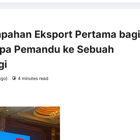
pahan Eksport Pertama bag
npa Pemandu ke Sebuah
gi
 ago)
4 minutes read
0 comments
2 views