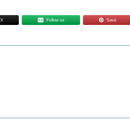
 X
Follow us
Save