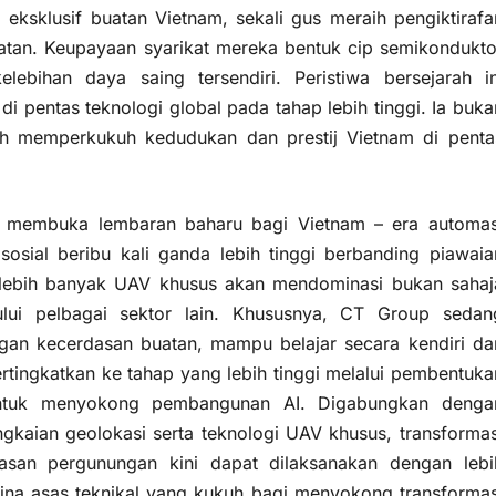
eksklusif buatan Vietnam, sekali gus meraih pengiktirafa
atan. Keupayaan syarikat mereka bentuk cip semikondukto
bihan daya saing tersendiri. Peristiwa bersejarah in
 pentas teknologi global pada tahap lebih tinggi. Ia buka
h memperkukuh kedudukan dan prestij Vietnam di penta
 membuka lembaran baharu bagi Vietnam – era automas
sosial beribu kali ganda lebih tinggi berbanding piawaia
 lebih banyak UAV khusus akan mendominasi bukan sahaj
lui pelbagai sektor lain. Khususnya, CT Group sedan
an kecerdasan buatan, mampu belajar secara kendiri da
rtingkatkan ke tahap yang lebih tinggi melalui pembentuka
 untuk menyokong pembangunan AI. Digabungkan denga
kaian geolokasi serta teknologi UAV khusus, transformas
awasan pergunungan kini dapat dilaksanakan dengan lebi
a asas teknikal yang kukuh bagi menyokong transformas