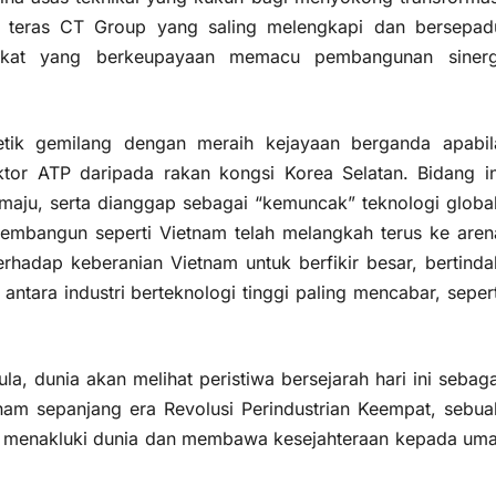
gi teras CT Group yang saling melengkapi dan bersepad
arikat yang berkeupayaan memacu pembangunan sinerg
etik gemilang dengan meraih kejayaan berganda apabil
tor ATP daripada rakan kongsi Korea Selatan. Bidang in
 maju, serta dianggap sebagai “kemuncak” teknologi global
mbangun seperti Vietnam telah melangkah terus ke aren
hadap keberanian Vietnam untuk berfikir besar, bertinda
tara industri berteknologi tinggi paling mencabar, sepert
a, dunia akan melihat peristiwa bersejarah hari ini sebaga
nam sepanjang era Revolusi Perindustrian Keempat, sebua
uk menakluki dunia dan membawa kesejahteraan kepada uma