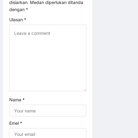
g
disiarkan.
Medan diperlukan ditanda
dengan
*
a
Ulasan
*
t
i
o
n
Nama
*
Emel
*