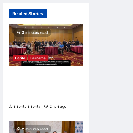
Pendapat
1
minggu ago
0
Related Stories
11
3 minutes read
Berita
Bernama
MELAKA PACU REFORMASI
PENTADBIRAN TANAH,
TINGKAT PRODUKTIVITI
PERKHIDMATAN
E Berita E Berita
2 hari ago
0
7
2 minutes read