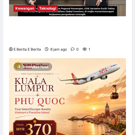
Kewangan
Teknologi
UOB dorong cita-cita kewangan menerusi
kerjasama pengedaran strategik dengan
Allianz Global Investors
E Berita E Berita
8 jam ago
0
1
3 minutes read