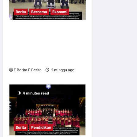
Berita
Bernama
Ekonomi
MPC DAN HTPN KAJANG
MEMACU REFORMASI
PRODUKTIVITI HOSPITAL
MELALUI INOVASI
KECERDASAN BUATAN (AI)
E Berita E Berita
2 minggu ago
0
10
4 minutes read
Berita
Pendidikan