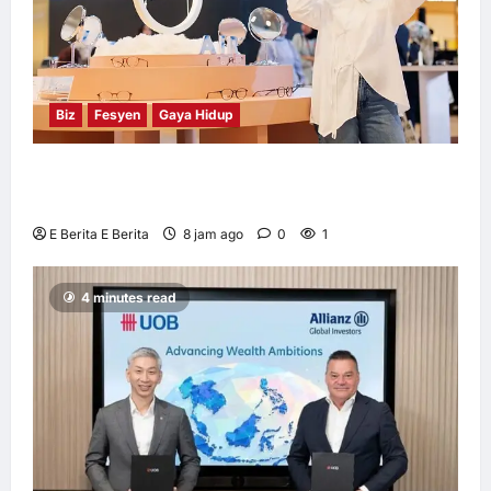
Biz
Fesyen
Gaya Hidup
OWNDAYS Malaysia Lancarkan Kempen
OWN “your” DAYS Bersama Mira Filzah
E Berita E Berita
8 jam ago
0
1
4 minutes read