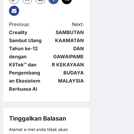
P
Previous:
Next:
Creality
SAMBUTAN
o
Sambut Ulang
KAAMATAN
Tahun ke-12
DAN
s
dengan
GAWAIPAME
t
KliTek™ dan
R KEKAYAAN
Pengembang
BUDAYA
n
an Ekosistem
MALAYSIA
Berkuasa AI
a
v
Tinggalkan Balasan
i
Alamat e-mel anda tidak akan