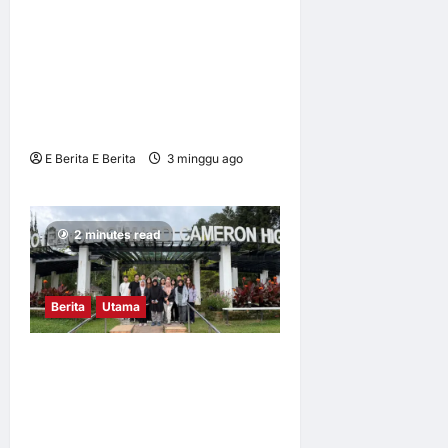
QSR Brands, Yayasan JCorp
Lahirkan 37 Lagi Graduan
Berkemahiran di bawah
Program Akademi Dalam
Industri (ADI)
E Berita E Berita
3 minggu ago
0
7
2 minutes read
Berita
Utama
Mahasiswa UM dalami
amalan pertanian baik di
Cameron Highlands demi
keterjaminan makanan