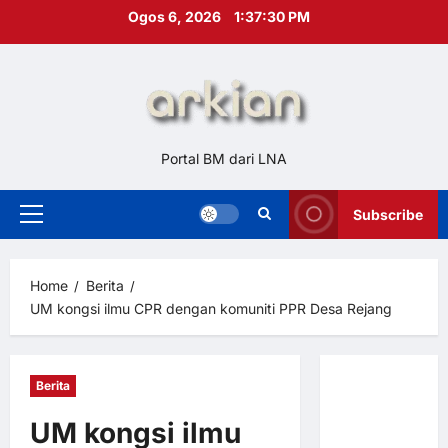
Skip
Ogos 6, 2026
1:37:31 PM
to
content
Portal BM dari LNA
Subscribe
Primary
Menu
Home
Berita
UM kongsi ilmu CPR dengan komuniti PPR Desa Rejang
Berita
Hubungi
Kami
UM kongsi ilmu