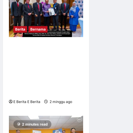
Berita
Bernama
BALAI IKHTISAS MALAYSIA
MENGADAKAN
KUNJUNGAN HORMAT
KEPADA YAB PERDANA
MENTERI SELAKU
PENAUNG BALAI IKHTISAS
MALAYSIA
E Berita E Berita
2 minggu ago
0
6
2 minutes read