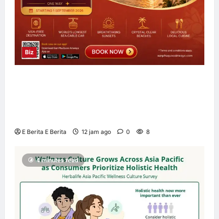
Biz
Sun PhuQuoc Airways Lancar Laluan Terus
Kuala Lumpur–Phu Quoc, Perkukuh
Hubungan Pelancongan Malaysia dan
Vietnam
E Berita E Berita
12 jam ago
0
8
4 minutes read