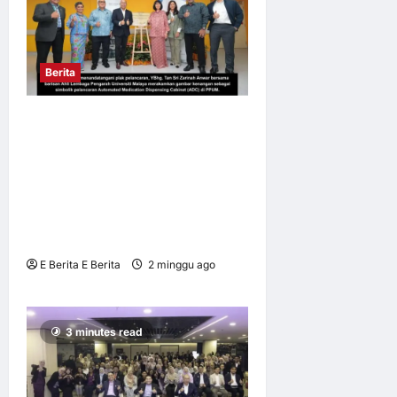
Berita
PPUM HOSPITAL
PENGAJAR PERTAMA
LANCAR
MESINAUTOMATED
MEDICATION DISPENSING
CABINET (ADC)
E Berita E Berita
2 minggu ago
0
8
3 minutes read