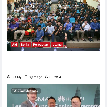
5
AM
Berita
Perpaduan
Utama
PEKIDA Daerah Putrajaya Jayakan
Mesyuarat Agung Tahunan Ke-9 dan
Program Gen-Z, PPPWP Didaftarkan Rasmi
LNA My
3 jam ago
0
4
3 minutes read