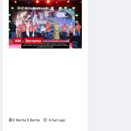
2 minutes read
AM
Bernama
TEMASYA ORANG KEDAH
(TOK) x FANTASTIC FOOD
FEST BY KAK NAB
PERKASA PELANCONGAN
BUDAYA, MENCATATKAN
JUMLAH KEHADIRAN
PENGUNJUNG SERAMAI
566,899 ORANG
E Berita E Berita
6 hari ago
0
13