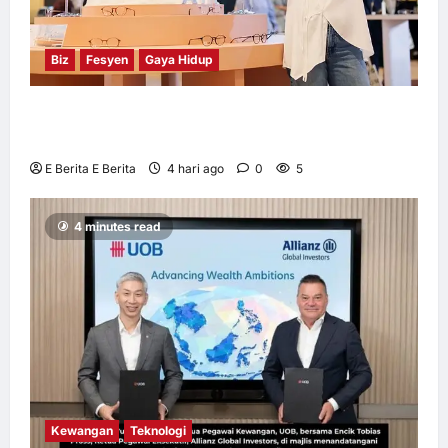
Biz
Fesyen
Gaya Hidup
OWNDAYS Malaysia Lancarkan Kempen
OWN “your” DAYS Bersama Mira Filzah
E Berita E Berita
4 hari ago
0
5
4 minutes read
Kewangan
Teknologi