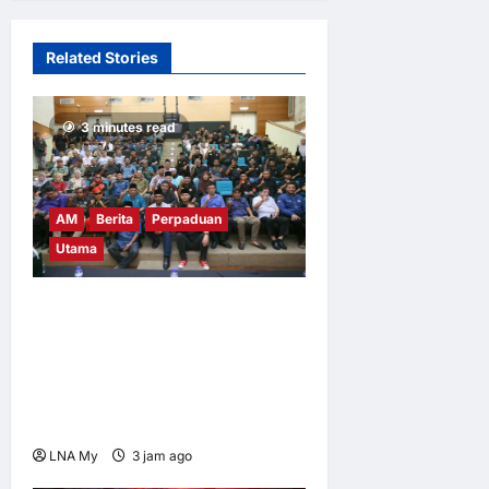
Pendapat
2
minggu ago
0
Related Stories
11
3 minutes read
AM
Berita
Perpaduan
Utama
PEKIDA Daerah Putrajaya
Jayakan Mesyuarat Agung
Tahunan Ke-9 dan Program
Gen-Z, PPPWP Didaftarkan
Rasmi
LNA My
3 jam ago
0
4