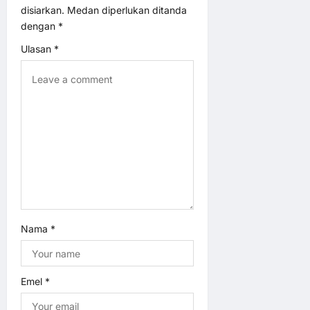
i
disiarkan.
Medan diperlukan ditanda
dengan
*
g
Ulasan
*
a
t
i
o
n
Nama
*
Emel
*