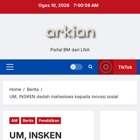
Skip
Ogos 10, 2026
7:00:58 AM
to
content
Portal BM dari LNA
TikTok
Primary
Menu
Home
Berita
UM, INSKEN dedah mahasiswa kepada inovasi sosial
AM
Berita
Pendidikan
Hubungi
Kami
UM, INSKEN