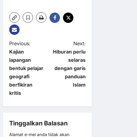
P
Previous:
Next:
Kajian
Hiburan perlu
o
lapangan
selaras
bentuk pelajar
dengan garis
s
geografi
panduan
t
berfikiran
Islam
kritis
n
a
Tinggalkan Balasan
v
Alamat e-mel anda tidak akan