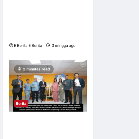
KUNJUNGAN HORMAT
KEPADA YAB PERDANA
MENTERI SELAKU
PENAUNG BALAI IKHTISAS
MALAYSIA
E Berita E Berita
3 minggu ago
0
7
2 minutes read
Berita
PPUM HOSPITAL
PENGAJAR PERTAMA
LANCAR