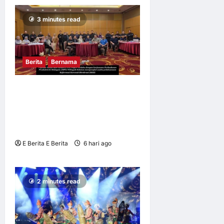
3 minutes read
Berita
Bernama
MELAKA PACU REFORMASI
PENTADBIRAN TANAH,
TINGKAT PRODUKTIVITI
PERKHIDMATAN
E Berita E Berita
6 hari ago
0
12
2 minutes read