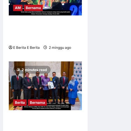
AM
Bernama
BUBU TRADISIONAL JADI
IKON TEMASYA BUDAYA
PERAK 2026
E Berita E Berita
2 minggu ago
0
9
2 minutes read
Berita
Bernama
BALAI IKHTISAS MALAYSIA
MENGADAKAN