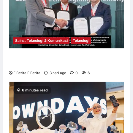
Sains, Teknologi & Komunikasi
Teknologi
Huawei Dilantik sebagai Rakan Acara GSMA
M360 ASEAN 2026
E Berita E Berita
3 hari ago
0
6
6 minutes read