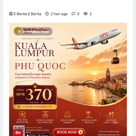
Allianz Global Investors
E Berita E Berita
2 hari ago
0
2
3 minutes read
Biz