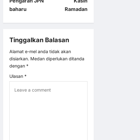
Pengarah JPN
Kasih
t
baharu
Ramadan
n
a
Tinggalkan Balasan
v
Alamat e-mel anda tidak akan
disiarkan.
Medan diperlukan ditanda
i
dengan
*
Ulasan
*
g
a
t
i
o