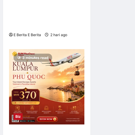
OWNDAYS Malaysia
Lancarkan Kempen OWN
“your” DAYS Bersama Mira
Filzah
E Berita E Berita
2 hari ago
0
2
3 minutes read
Biz
Sun PhuQuoc Airways