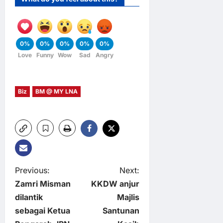
0%
0%
0%
0%
0%
Love
Funny
Wow
Sad
Angry
Biz
BM @ MY LNA
P
Previous:
Next:
Zamri Misman
KKDW anjur
o
dilantik
Majlis
sebagai Ketua
Santunan
s