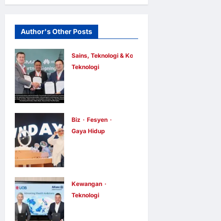
Author's Other Posts
Sains, Teknologi & Komunikasi
Teknologi
Huawei
Dilantik
sebagai
Rakan Acara
Biz
Fesyen
Gaya Hidup
GSMA M360
OWNDAYS
ASEAN 2026
Malaysia
E Berita E Berita
23 jam ago
Lancarkan
0
3
Kempen OWN
Kewangan
Teknologi
“your” DAYS
UOB dorong
Bersama Mira