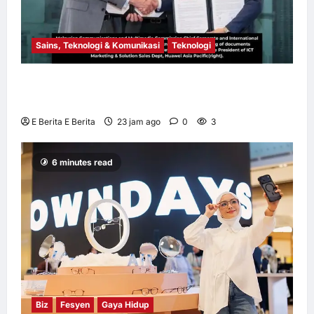
Sains, Teknologi & Komunikasi
Teknologi
Huawei Dilantik sebagai Rakan Acara GSMA
M360 ASEAN 2026
E Berita E Berita
23 jam ago
0
3
6 minutes read
Biz
Fesyen
Gaya Hidup