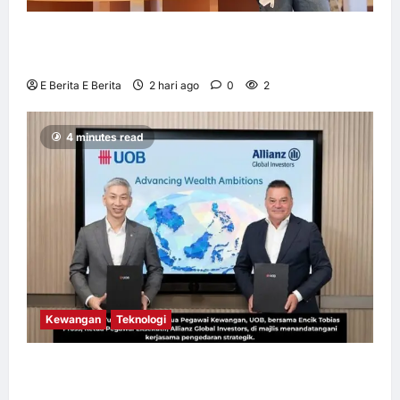
OWNDAYS Malaysia Lancarkan Kempen
OWN “your” DAYS Bersama Mira Filzah
E Berita E Berita
2 hari ago
0
2
4 minutes read
Kewangan
Teknologi
UOB dorong cita-cita kewangan menerusi
kerjasama pengedaran strategik dengan