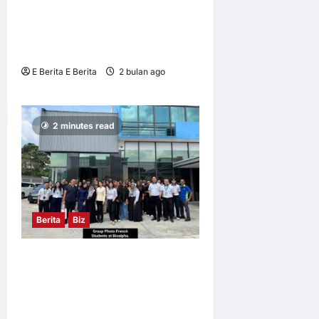
KARNIVAL HEBATKAN
PERNIAGAAN MALAYSIA KE
MELAKA 19 JUN INI
E Berita E Berita
2 bulan ago
0
7
2 minutes read
Berita
Biz
Bioalpha Sambut Kehadiran
Pelajar Perancis untuk
Mendalami Kecemerlangan
Industri Halal Malaysia