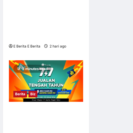
Lancar Laluan Terus Kuala
Lumpur–Phu Quoc,
Perkukuh Hubungan
Pelancongan Malaysia dan
Vietnam
E Berita E Berita
2 hari ago
0
9
3 minutes read
Berita
Biz
Tingkatkan Pengalaman
Membeli-belah dengan
Penghantaran Segera di