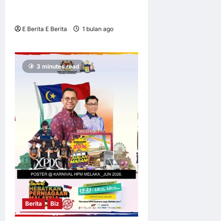
Shopee 7.7 Jualan Tengah
Tahun
E Berita E Berita
1 bulan ago
0
10
3 minutes read
Berita
Biz