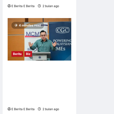
E Berita E Berita
2 bulan ago
0
12
4 minutes read
Berita
Biz
STEVEN SIM: RM50 JUTA
DIPERUNTUK MELALUI
PROGRAM PKS@BURSA
SME CORP UNTUK BANTU
200 SYARIKAT BERSEDIA
KE ARAH PENYENARAIAN
E Berita E Berita
2 bulan ago
0
4