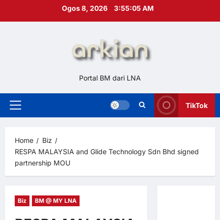
Skip
Ogos 8, 2026
3:55:07 AM
to
content
Portal BM dari LNA
TikTok
Primary
Menu
Home
Biz
RESPA MALAYSIA and Glide Technology Sdn Bhd signed
partnership MOU
Biz
BM @ MY LNA
Hubungi
Kami