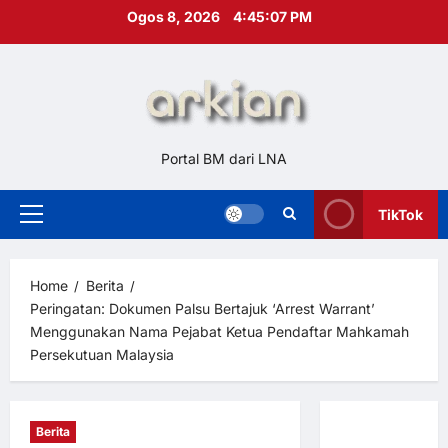
Skip
Ogos 8, 2026
4:45:08 PM
to
content
Portal BM dari LNA
TikTok
Primary
Menu
Home
Berita
Peringatan: Dokumen Palsu Bertajuk ‘Arrest Warrant’
Menggunakan Nama Pejabat Ketua Pendaftar Mahkamah
Persekutuan Malaysia
Berita
Hubungi