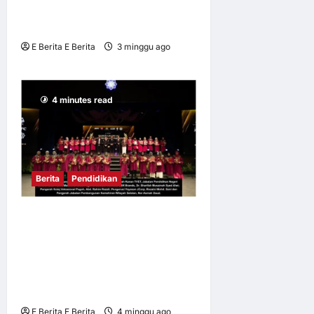
MELALUI INOVASI
KECERDASAN BUATAN (AI)
E Berita E Berita
3 minggu ago
0
10
4 minutes read
Berita
Pendidikan
QSR Brands, Yayasan JCorp
Lahirkan 37 Lagi Graduan
Berkemahiran di bawah
Program Akademi Dalam
Industri (ADI)
E Berita E Berita
4 minggu ago