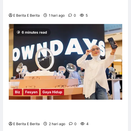
M360 ASEAN 2026
E Berita E Berita
1 hari ago
0
5
6 minutes read
Biz
Fesyen
Gaya Hidup
OWNDAYS Malaysia Lancarkan Kempen
OWN “your” DAYS Bersama Mira Filzah
E Berita E Berita
2 hari ago
0
4