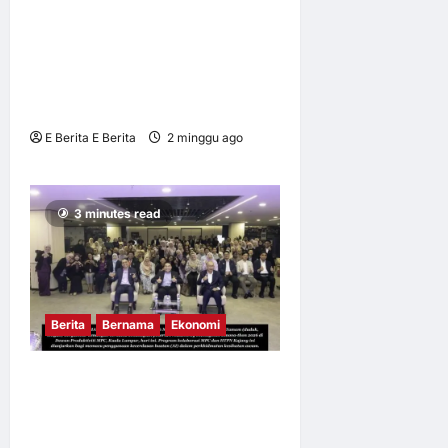
PENGAJAR PERTAMA
LANCAR
MESINAUTOMATED
MEDICATION DISPENSING
CABINET (ADC)
E Berita E Berita
2 minggu ago
0
10
3 minutes read
Berita
Bernama
Ekonomi
MPC DAN HTPN KAJANG
MEMACU REFORMASI
PRODUKTIVITI HOSPITAL