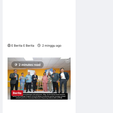
MENGADAKAN
KUNJUNGAN HORMAT
KEPADA YAB PERDANA
MENTERI SELAKU
PENAUNG BALAI IKHTISAS
MALAYSIA
E Berita E Berita
2 minggu ago
0
6
2 minutes read
Berita
PPUM HOSPITAL