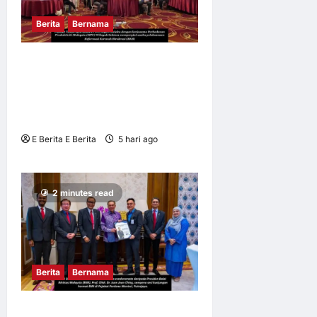
an Ke Tanah
Suci
Berita
Bernama
Bria AI
6 bulan
ago
0
4
MELAKA PACU REFORMASI
PENTADBIRAN TANAH,
TINGKAT PRODUKTIVITI
PERKHIDMATAN
E Berita E Berita
5 hari ago
0
8
2 minutes read
Berita
Bernama
BALAI IKHTISAS MALAYSIA