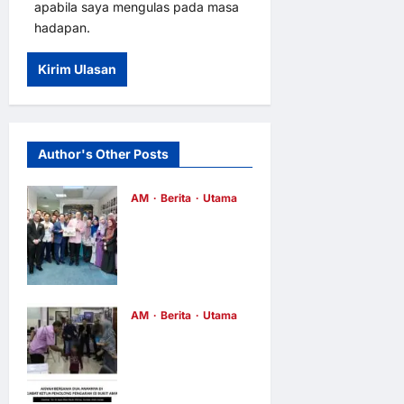
apabila saya mengulas pada masa
hadapan.
Author's Other Posts
AM
Berita
Utama
Menteri
KUSKOP
Steven Sim
Santuni
AM
Berita
Utama
Warga
OPERASI
Kementerian
KHAS 2018:
dengan
E8 BUKIT
Agihan Kurma