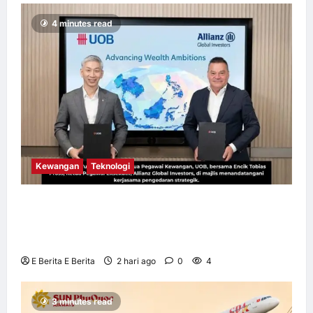
4 minutes read
Kewangan
Teknologi
UOB dorong cita-cita kewangan menerusi
kerjasama pengedaran strategik dengan
Allianz Global Investors
E Berita E Berita
2 hari ago
0
4
3 minutes read