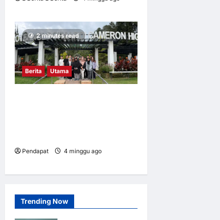
0
8
2 minutes read
Berita
Utama
Mahasiswa UM dalami
amalan pertanian baik di
Cameron Highlands demi
keterjaminan makanan
Pendapat
4 minggu ago
0
7
Trending Now