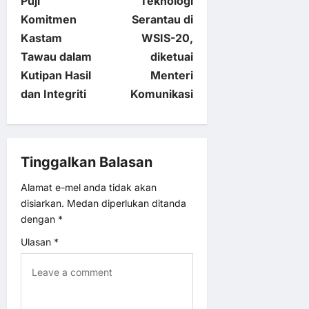
Puji
Teknologi
t
Komitmen
Serantau di
Kastam
WSIS-20,
n
Tawau dalam
diketuai
Kutipan Hasil
Menteri
a
dan Integriti
Komunikasi
v
i
Tinggalkan Balasan
g
Alamat e-mel anda tidak akan
disiarkan.
Medan diperlukan ditanda
a
dengan
*
t
Ulasan
*
i
o