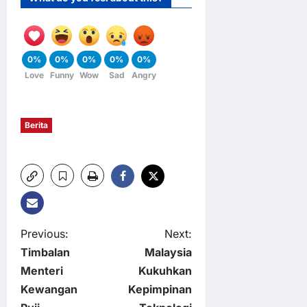
0%
0%
0%
0%
0%
Love
Funny
Wow
Sad
Angry
Berita
P
Previous:
Next:
Timbalan
Malaysia
o
Menteri
Kukuhkan
Kewangan
Kepimpinan
s