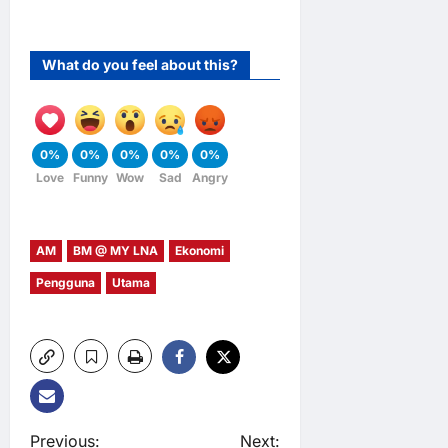
What do you feel about this?
0%
0%
0%
0%
0%
Love
Funny
Wow
Sad
Angry
AM
BM @ MY LNA
Ekonomi
Pengguna
Utama
Previous:
Next: