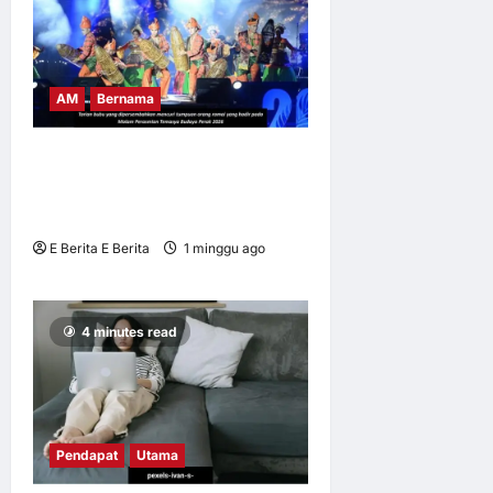
AM
Bernama
BUBU TRADISIONAL JADI
IKON TEMASYA BUDAYA
PERAK 2026
E Berita E Berita
1 minggu ago
0
8
4 minutes read
Pendapat
Utama