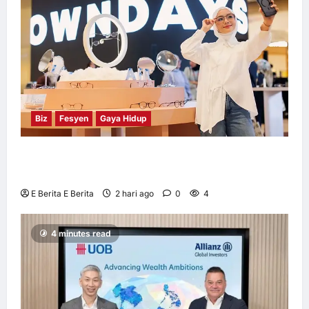
Biz
Fesyen
Gaya Hidup
OWNDAYS Malaysia Lancarkan Kempen
OWN “your” DAYS Bersama Mira Filzah
E Berita E Berita
2 hari ago
0
4
4 minutes read