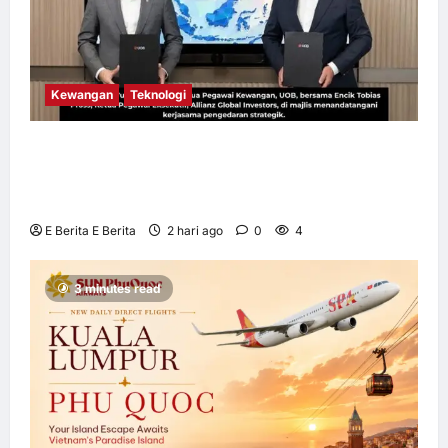
Kewangan
Teknologi
UOB dorong cita-cita kewangan menerusi
kerjasama pengedaran strategik dengan
Allianz Global Investors
E Berita E Berita
2 hari ago
0
4
3 minutes read