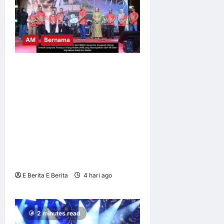
3 tahun ago
0
6
AM
Bernama
TEMASYA ORANG KEDAH
(TOK) x FANTASTIC FOOD
FEST BY KAK NAB
PERKASA PELANCONGAN
BUDAYA, MENCATATKAN
JUMLAH KEHADIRAN
PENGUNJUNG SERAMAI
566,899 ORANG
E Berita E Berita
4 hari ago
0
10
2 minutes read