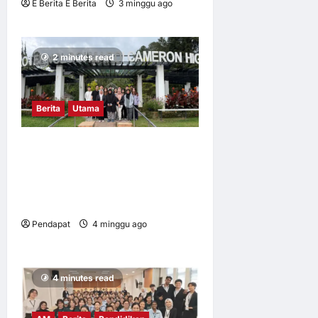
E Berita E Berita
3 minggu ago
0
10
2 minutes read
Berita
Utama
Mahasiswa UM dalami
amalan pertanian baik di
Cameron Highlands demi
keterjaminan makanan
Pendapat
4 minggu ago
0
7
4 minutes read