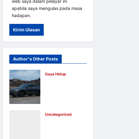
web saya dalam pelayar ini
apabila saya mengulas pada masa
hadapan.
Author's Other Posts
Gaya Hidup
Volkswagen
Malaysia
Umum
Pemenang
Uncategorized
Pertandingan
QOBIN GESA
Fotografi
SIASATAN
Volkswagen