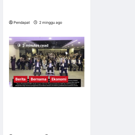
Apabila kerja mengikut kita
pulang
Pendapat
2 minggu ago
0
17
3 minutes read
Berita
Bernama
Ekonomi
MPC DAN HTPN KAJANG
MEMACU REFORMASI
PRODUKTIVITI HOSPITAL
MELALUI INOVASI
KECERDASAN BUATAN (AI)