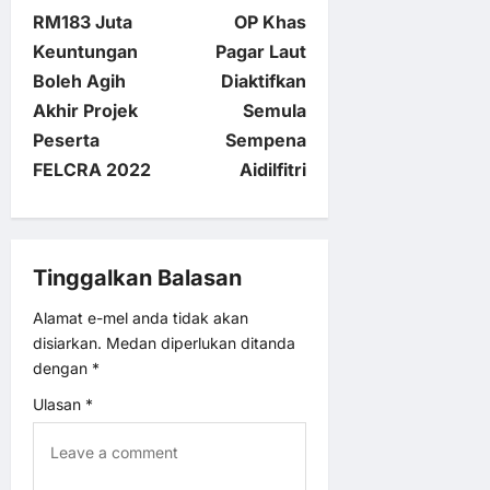
P
RM183 Juta
OP Khas
o
Keuntungan
Pagar Laut
Boleh Agih
Diaktifkan
s
Akhir Projek
Semula
t
Peserta
Sempena
FELCRA 2022
Aidilfitri
n
a
Tinggalkan Balasan
v
Alamat e-mel anda tidak akan
i
disiarkan.
Medan diperlukan ditanda
dengan
*
g
Ulasan
*
a