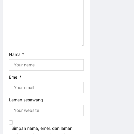
t
i
o
n
Nama
*
Emel
*
Laman sesawang
Simpan nama, emel, dan laman