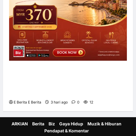
Biz
Sun PhuQuoc Airways Lancar Laluan Terus
Kuala Lumpur–Phu Quoc, Perkukuh
Hubungan Pelancongan Malaysia dan
Vietnam
E Berita E Berita
3 hari ago
0
12
ARKIAN
Berita
Biz
Gaya Hidup
Muzik & Hiburan
Pendapat & Komentar