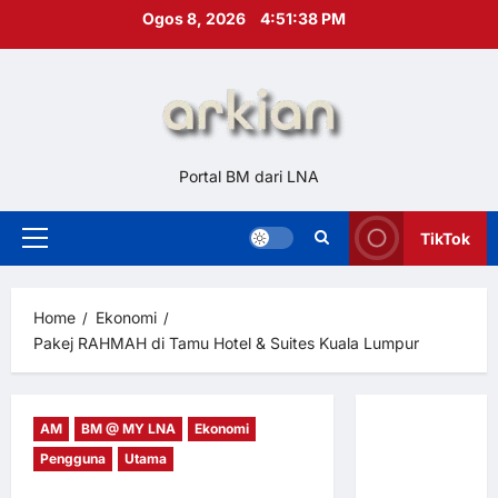
Skip
Ogos 8, 2026
4:51:39 PM
to
content
Portal BM dari LNA
TikTok
Primary
Menu
Home
Ekonomi
Pakej RAHMAH di Tamu Hotel & Suites Kuala Lumpur
AM
BM @ MY LNA
Ekonomi
Hubungi
Pengguna
Utama
Kami