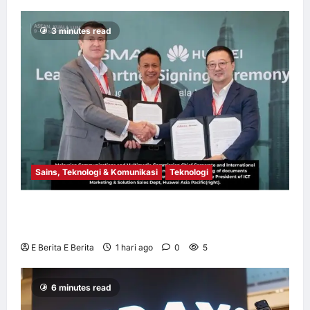
Malaysia dan
Vietnam
3 minutes read
E Berita E Berita
3 hari ago
0
12
Sains, Teknologi & Komunikasi
Teknologi
Huawei Dilantik sebagai Rakan Acara GSMA
M360 ASEAN 2026
E Berita E Berita
1 hari ago
0
5
6 minutes read