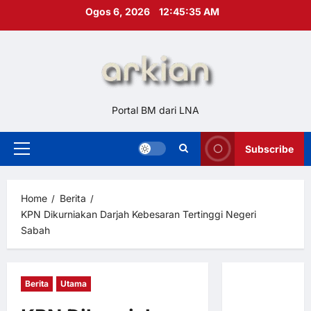
Skip
Ogos 6, 2026
12:45:36 AM
to
content
Portal BM dari LNA
Subscribe
Primary
Menu
Home
Berita
KPN Dikurniakan Darjah Kebesaran Tertinggi Negeri
Sabah
Berita
Utama
Hubungi
Kami