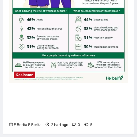
Kesihatan
Budaya Kesejahteraan Terus Berkembang
Seluruh Asia Pasifik apabila 4 daripada 5
Pengguna Mengutamakan Kesihatan Holistik
– Tinjauan Herbalife
E Berita E Berita
2 hari ago
0
5