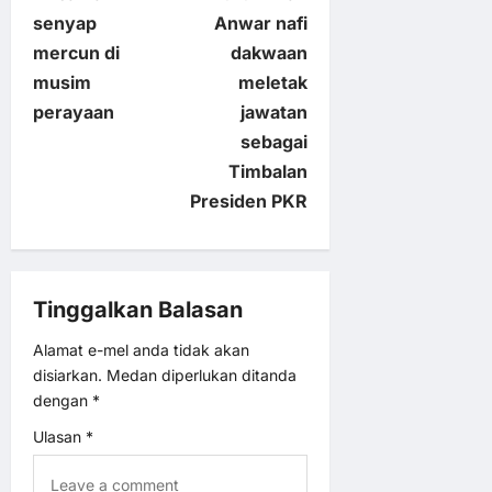
o
senyap
Anwar nafi
mercun di
dakwaan
s
musim
meletak
t
perayaan
jawatan
sebagai
n
Timbalan
Presiden PKR
a
v
Tinggalkan Balasan
i
Alamat e-mel anda tidak akan
g
disiarkan.
Medan diperlukan ditanda
dengan
*
a
Ulasan
*
t