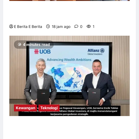
OWNDAYS Malaysia Lancarkan Kempen
OWN “your” DAYS Bersama Mira Filzah
E Berita E Berita
18 jam ago
0
1
4 minutes read
Kewangan
Teknologi
UOB dorong cita-cita kewangan menerusi
kerjasama pengedaran strategik dengan