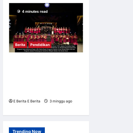
4 minutes read
Berita
Pendidikan
QSR Brands, Yayasan JCorp
Lahirkan 37 Lagi Graduan
Berkemahiran di bawah
Program Akademi Dalam
Industri (ADI)
E Berita E Berita
3 minggu ago
0
7
Trending Now