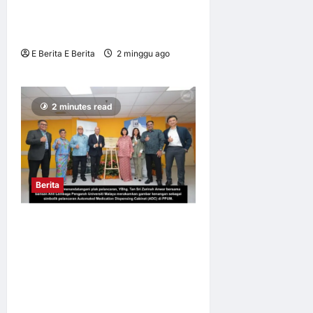
PENAUNG BALAI IKHTISAS
MALAYSIA
E Berita E Berita
2 minggu ago
0
6
2 minutes read
Berita
PPUM HOSPITAL
PENGAJAR PERTAMA
LANCAR
MESINAUTOMATED
MEDICATION DISPENSING