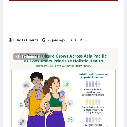
Sun PhuQuoc Airways Lancar Laluan Terus
Kuala Lumpur–Phu Quoc, Perkukuh
Hubungan Pelancongan Malaysia dan
Vietnam
E Berita E Berita
23 jam ago
0
8
4 minutes read