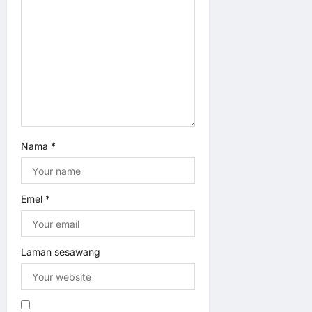
i
o
n
Nama
*
Emel
*
Laman sesawang