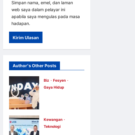
Simpan nama, emel, dan laman
web saya dalam pelayar ini
apabila saya mengulas pada masa
hadapan.
Author's Other Posts
Biz
Fesyen
Gaya Hidup
OWNDAYS
Malaysia
Lancarkan
Kempen OWN
Kewangan
Teknologi
“your” DAYS
UOB dorong