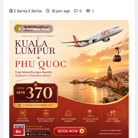
Allianz Global Investors
E Berita E Berita
18 jam ago
0
1
3 minutes read
Biz