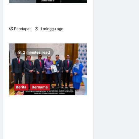
Apabila kerja mengikut kita
pulang
Pendapat
1 minggu ago
0
16
2 minutes read
Berita
Bernama
BALAI IKHTISAS MALAYSIA
MENGADAKAN
KUNJUNGAN HORMAT
KEPADA YAB PERDANA
MENTERI SELAKU