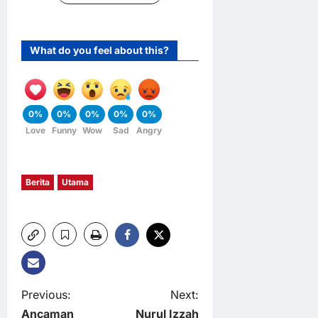
What do you feel about this?
0%
0%
0%
0%
0%
Love
Funny
Wow
Sad
Angry
Berita
Utama
P
Previous:
Next:
Ancaman
Nurul Izzah