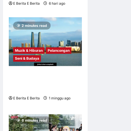
E Berita E Berita
6 hari ago
0
6
2 minutes read
Muzik & Hiburan
Pelancongan
Seni & Budaya
Profesional Pelancongan
Asia Tenggara Terokai
Kepelbagaian Zhejiang
E Berita E Berita
1 minggu ago
0
8
6 minutes read