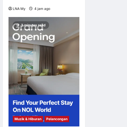
Rasmi
LNA My
4 jam ago
0
4
3 minutes read
Muzik & Hiburan
Pelancongan