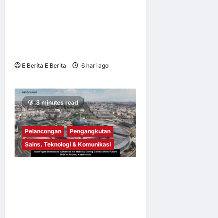
NOL World Perkenal Julung
Kali Platform Penginapan
untuk Peminat K-Pop yang
Berkunjung ke Korea
E Berita E Berita
6 hari ago
0
9
3 minutes read
Pelancongan
Pengangkutan
Sains, Teknologi & Komunikasi
AutoFlight Pamer Mobiliti
Udara Termaju Sempena
Games of the Future 2026 di
Astana, Kazakhstan