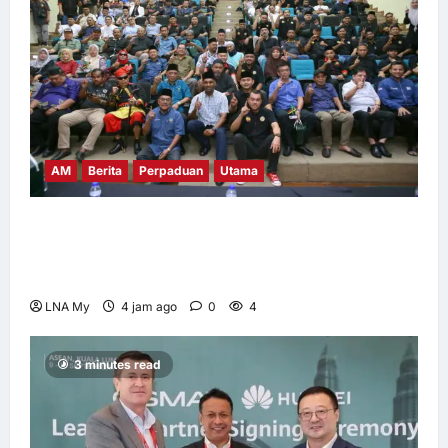
AM
Berita
Perpaduan
Utama
PEKIDA Daerah Putrajaya Jayakan
Mesyuarat Agung Tahunan Ke-9 dan
Program Gen-Z, PPPWP Didaftarkan Rasmi
LNA My
4 jam ago
0
4
3 minutes read