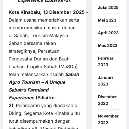
Experience (Edisi ke-2).
Julai 2025
Kota
Kinabalu,
13
Disember
2025
–
Dalam usaha memeriahkan serta
Mei 2023
mempromosikan musim durian
April 2023
di Sabah, Tourism Malaysia
Sabah bersama rakan
Mac 2023
strategiknya, Persatuan
Februari
Pengusaha Durian dan Buah-
2023
buahan Tropika Sabah (MaSDa)
telah melancarkan risalah
Sabah
Januari
Agro Tourism
– A Unique
2023
Sabah’s Farmland
Disember
Experience
(Edisi ke-
2022
2).
Pelancaran yang diadakan di
Dking, Segama Kota Kinabalu itu
November
turut disempurnakan dengan
2022
kehadiran YB. Menteri Pertanian,