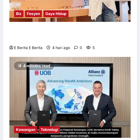
Biz
Fesyen
Gaya Hidup
OWNDAYS Malaysia Lancarkan Kempen
OWN “your” DAYS Bersama Mira Filzah
E Berita E Berita
4 hari ago
0
5
4 minutes read
Kewangan
Teknologi