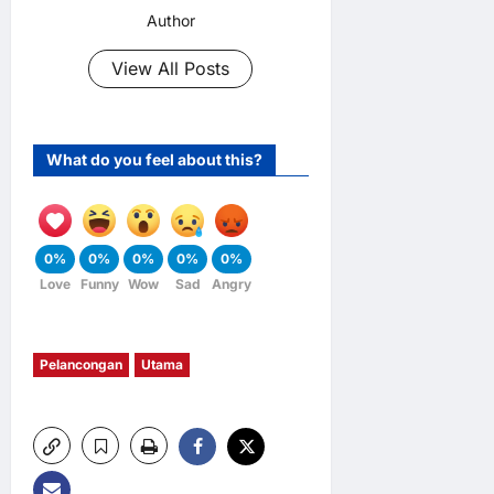
Author
View All Posts
What do you feel about this?
0%
0%
0%
0%
0%
Love
Funny
Wow
Sad
Angry
Pelancongan
Utama