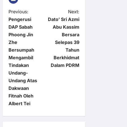
P
Previous:
Next:
Pengerusi
Dato’ Sri Azmi
o
DAP Sabah
Abu Kassim
Phoong Jin
Bersara
s
Zhe
Selepas 39
t
Bersumpah
Tahun
Mengambil
Berkhidmat
n
Tindakan
Dalam PDRM
Undang-
a
Undang Atas
v
Dakwaan
Fitnah Oleh
i
Albert Tei
g