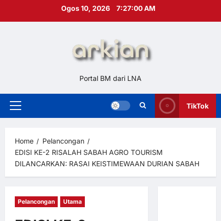
Skip
Ogos 10, 2026
7:27:01 AM
to
content
Portal BM dari LNA
TikTok
Primary
Menu
Home
Pelancongan
EDISI KE-2 RISALAH SABAH AGRO TOURISM
DILANCARKAN: RASAI KEISTIMEWAAN DURIAN SABAH
Pelancongan
Utama
Hubungi
Kami