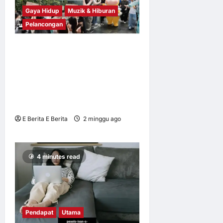
Gaya Hidup
Muzik & Hiburan
Pelancongan
Twinkle Twinkle Mulakan
Kembara Asia Tenggara di
Singapura — dan
Memutuskan untuk Kekal
Berada di situ
E Berita E Berita
2 minggu ago
0
12
4 minutes read
Pendapat
Utama