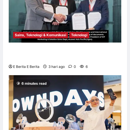
Sains, Teknologi & Komunikasi
Teknologi
Huawei Dilantik sebagai Rakan Acara GSMA
M360 ASEAN 2026
E Berita E Berita
3 hari ago
0
6
6 minutes read