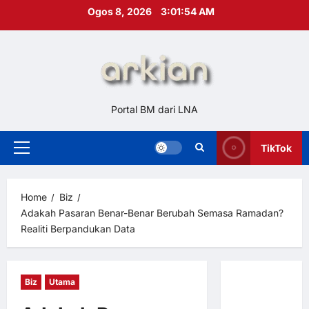
Skip
Ogos 8, 2026
3:01:55 AM
to
content
Portal BM dari LNA
TikTok
Primary
Menu
Home
Biz
Adakah Pasaran Benar-Benar Berubah Semasa Ramadan?
Realiti Berpandukan Data
Biz
Utama
Hubungi
Kami