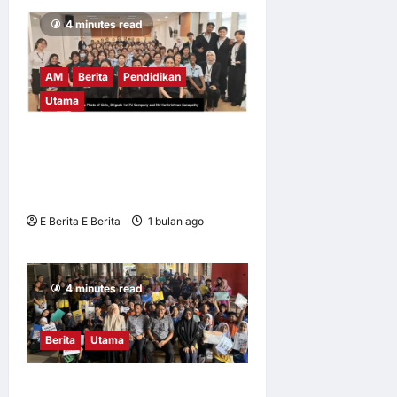
4 minutes read
AM
Berita
Pendidikan
Utama
UM tingkat kesedaran risiko
digital dalam kalangan
remaja
E Berita E Berita
1 bulan ago
0
8
4 minutes read
Berita
Utama
Mahasiswa UM didik pelajar