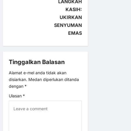
LANGKAH
a
KASIH:
v
UKIRKAN
SENYUMAN
i
EMAS
g
a
Tinggalkan Balasan
t
Alamat e-mel anda tidak akan
disiarkan.
Medan diperlukan ditanda
i
dengan
*
o
Ulasan
*
n