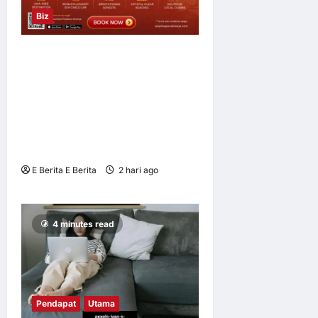
Biz
Sun PhuQuoc Airways
Lancar Laluan Terus Kuala
Lumpur–Phu Quoc,
Perkukuh Hubungan
Pelancongan Malaysia dan
Vietnam
E Berita E Berita
2 hari ago
0
9
4 minutes read
Pendapat
Utama