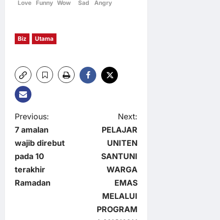
Love
Funny
Wow
Sad
Angry
Biz
Utama
P
Previous:
Next:
7 amalan
PELAJAR
o
wajib direbut
UNITEN
pada 10
SANTUNI
s
terakhir
WARGA
t
Ramadan
EMAS
MELALUI
n
PROGRAM