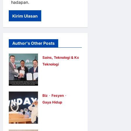
hadapan.
Author's Other Posts
Sains, Teknologi & Komunikasi
Teknologi
Huawei
Dilantik
sebagai
Rakan Acara
Biz
Fesyen
Gaya Hidup
GSMA M360
OWNDAYS
ASEAN 2026
Malaysia
E Berita E Berita
22 jam ago
Lancarkan
0
3