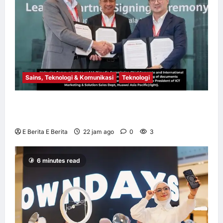
Sains, Teknologi & Komunikasi
Teknologi
Huawei Dilantik sebagai Rakan Acara GSMA
M360 ASEAN 2026
E Berita E Berita
22 jam ago
0
3
6 minutes read