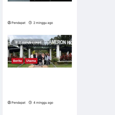
Apabila kerja mengikut kita
pulang
Pendapat
2 minggu ago
0
17
2 minutes read
Berita
Utama
Mahasiswa UM dalami
amalan pertanian baik di
Cameron Highlands demi
keterjaminan makanan
Pendapat
4 minggu ago
0
7