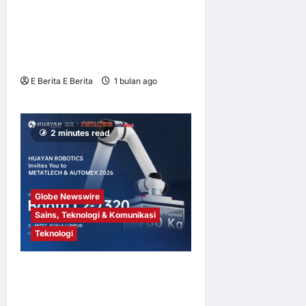
Pemodenan dengan
Kerjasama Huawei,
Menerangi Masa Depan
Kuasa Digital Afrika Selatan
E Berita E Berita
1 bulan ago
0
7
2 minutes read
Globe Newswire
Sains, Teknologi & Komunikasi
Teknologi
Huayan Robotics Bakal
Mempersembahkan