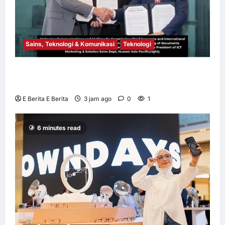
Sains, Teknologi & Komunikasi
Teknologi
Huawei Dilantik sebagai Rakan Acara GSMA
M360 ASEAN 2026
E Berita E Berita
3 jam ago
0
1
6 minutes read