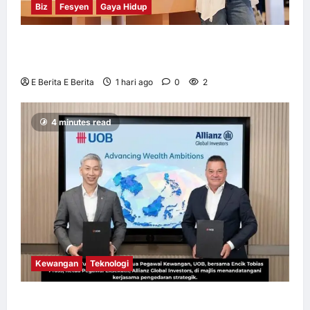
Biz
Fesyen
Gaya Hidup
OWNDAYS Malaysia Lancarkan Kempen
OWN “your” DAYS Bersama Mira Filzah
E Berita E Berita
1 hari ago
0
2
4 minutes read
Kewangan
Teknologi
UOB dorong cita-cita kewangan menerusi