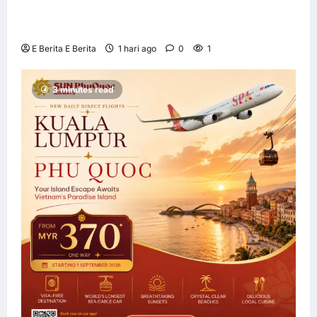
kerjasama pengedaran strategik dengan
Allianz Global Investors
E Berita E Berita
1 hari ago
0
1
3 minutes read