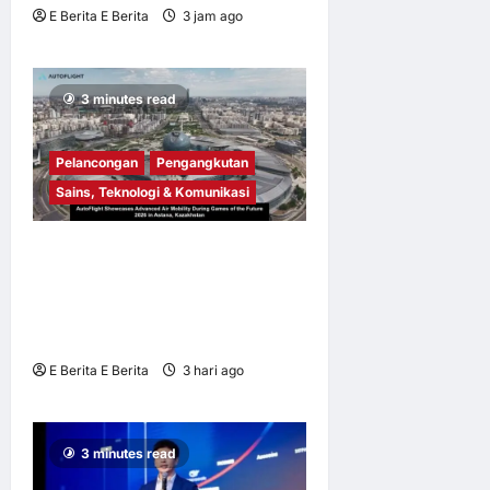
E Berita E Berita
3 jam ago
0
1
3 minutes read
Pelancongan
Pengangkutan
Sains, Teknologi & Komunikasi
AutoFlight Pamer Mobiliti
Udara Termaju Sempena
Games of the Future 2026 di
Astana, Kazakhstan
E Berita E Berita
3 hari ago
0
4
3 minutes read