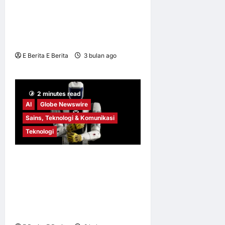
Penyelesaian Kimpalan dan
Automasi Perindustrian di
METALTECH & AUTOMEX
2026
E Berita E Berita
3 bulan ago
0
3
2 minutes read
AI
Globe Newswire
Sains, Teknologi & Komunikasi
Teknologi
Persona AI Menjalin
Kerjasama dengan Under
Armour untuk Meneroka
Bahan Berprestasi Tinggi
bagi Robot Humanoid