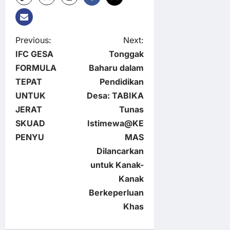
P
Previous:
Next:
IFC GESA
Tonggak
o
FORMULA
Baharu dalam
TEPAT
Pendidikan
s
UNTUK
Desa: TABIKA
t
JERAT
Tunas
SKUAD
Istimewa@KE
n
PENYU
MAS
Dilancarkan
a
untuk Kanak-
v
Kanak
Berkeperluan
i
Khas
g