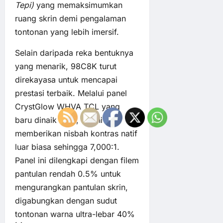
Tepi)
yang memaksimumkan
ruang skrin demi pengalaman
tontonan yang lebih imersif.
Selain daripada reka bentuknya
yang menarik, 98C8K turut
direkayasa untuk mencapai
prestasi terbaik. Melalui panel
CrystGlow WHVA TCL yang
baru dinaik taraf, TV ini
memberikan nisbah kontras natif
luar biasa sehingga 7,000:1.
Panel ini dilengkapi dengan filem
pantulan rendah 0.5% untuk
mengurangkan pantulan skrin,
digabungkan dengan sudut
tontonan warna ultra-lebar 40%