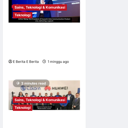
Sains, Teknologi & Komunikasi
Teknologi
HNS 2026 | Huawei
Perkenal Xinghe AI Campus
Solution Dipertingkat untuk
Afrika Selatan
E Berita E Berita
1 minggu ago
0
13
3 minutes read
Sains, Teknologi & Komunikasi
Teknologi
Eskom Lancar Pusat