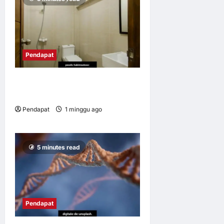
Pendapat
Bandar sejahtera kita
bermula di tandas
Pendapat
1 minggu ago
0
11
5 minutes read
Pendapat