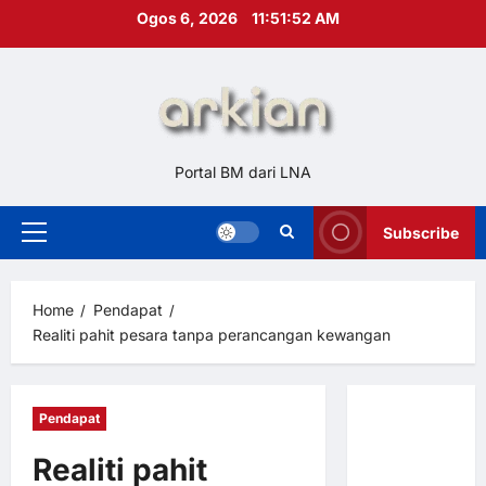
Skip
Ogos 6, 2026
11:51:53 AM
to
content
Portal BM dari LNA
Subscribe
Primary
Menu
Home
Pendapat
Realiti pahit pesara tanpa perancangan kewangan
Pendapat
Hubungi
Kami
Realiti pahit