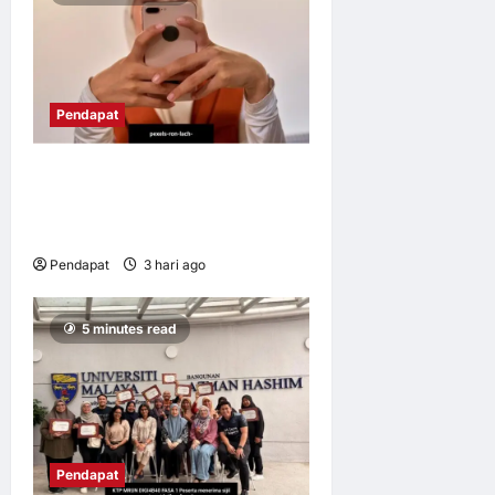
Pendapat
Pendidikan media mampu
lahirkan graduan yang adil,
memahami nilai
Pendapat
3 hari ago
0
6
5 minutes read
Pendapat