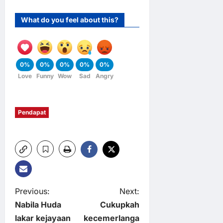
What do you feel about this?
0%
0%
0%
0%
0%
Love
Funny
Wow
Sad
Angry
Pendapat
P
Previous:
Next:
Nabila Huda
Cukupkah
o
lakar kejayaan
kecemerlanga