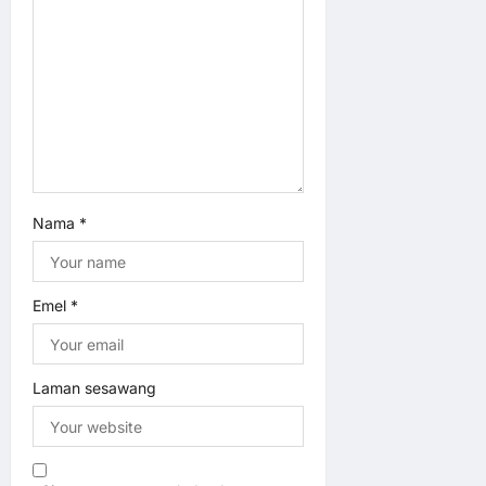
o
n
Nama
*
Emel
*
Laman sesawang