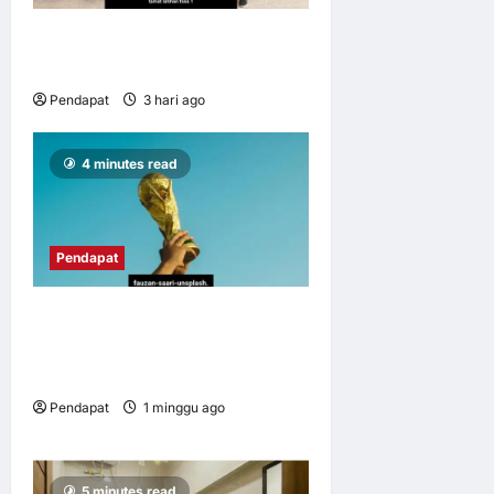
UM perkasa usahawan mikro
B40 melalui integrasi digital
Pendapat
3 hari ago
0
8
4 minutes read
Pendapat
Kos sebenar malam-malam
Piala Dunia terhadap tidur
kita
Pendapat
1 minggu ago
0
8
5 minutes read