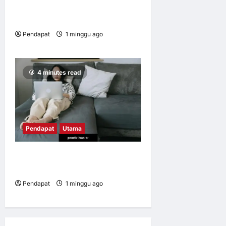
Apabila ‘buku resipi
kehidupan’ sudah rosak
Pendapat
1 minggu ago
0
11
4 minutes read
Pendapat
Utama
Apabila kerja mengikut kita
pulang
Pendapat
1 minggu ago
0
15