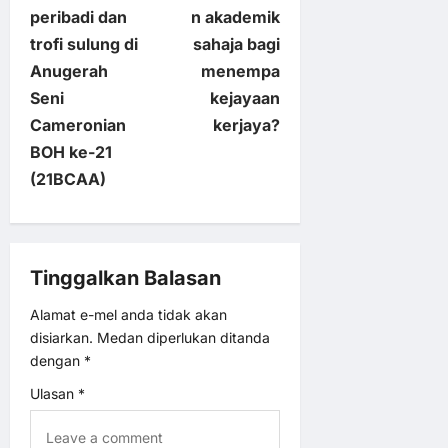
peribadi dan
n akademik
s
trofi sulung di
sahaja bagi
t
Anugerah
menempa
Seni
kejayaan
n
Cameronian
kerjaya?
BOH ke-21
a
(21BCAA)
v
i
Tinggalkan Balasan
g
Alamat e-mel anda tidak akan
disiarkan.
Medan diperlukan ditanda
a
dengan
*
t
Ulasan
*
i