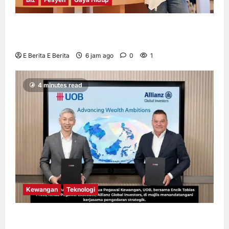
OWNDAYS Malaysia Lancarkan Kempen
OWN “your” DAYS Bersama Mira Filzah
E Berita E Berita
6 jam ago
0
1
4 minutes read
Kewangan
Teknologi
UOB dorong cita-cita kewangan menerusi