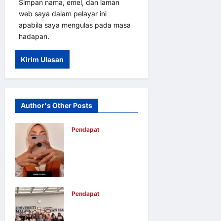
Simpan nama, emel, dan laman
web saya dalam pelayar ini
apabila saya mengulas pada masa
hadapan.
Author's Other Posts
Pendapat
Pendidikan
media mampu
lahirkan
graduan yang
Pendapat
adil,
UM perkasa
memahami
usahawan