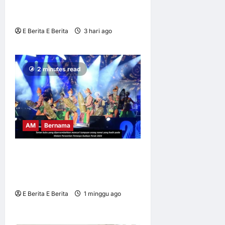
PENGUNJUNG SERAMAI
566,899 ORANG
E Berita E Berita
3 hari ago
0
9
2 minutes read
AM
Bernama
BUBU TRADISIONAL JADI
IKON TEMASYA BUDAYA
PERAK 2026
E Berita E Berita
1 minggu ago
0
8