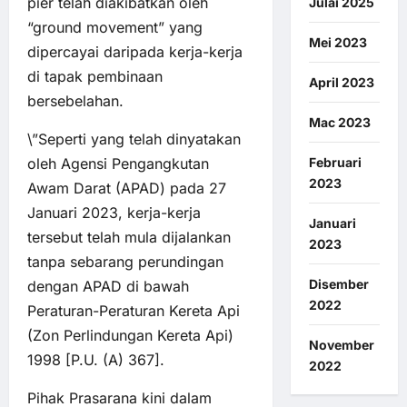
pier telah diakibatkan oleh
Julai 2025
“ground movement” yang
Mei 2023
dipercayai daripada kerja-kerja
di tapak pembinaan
April 2023
bersebelahan.
Mac 2023
\”Seperti yang telah dinyatakan
oleh Agensi Pengangkutan
Februari
2023
Awam Darat (APAD) pada 27
Januari 2023, kerja-kerja
Januari
tersebut telah mula dijalankan
2023
tanpa sebarang perundingan
Disember
dengan APAD di bawah
2022
Peraturan-Peraturan Kereta Api
(Zon Perlindungan Kereta Api)
November
1998 [P.U. (A) 367].
2022
Pihak Prasarana kini dalam