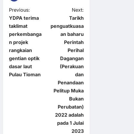
P
Previous:
Next:
YDPA terima
Tarikh
o
taklimat
penguatkuasa
perkembanga
an baharu
s
n projek
Perintah
t
rangkaian
Perihal
gentian optik
Dagangan
n
dasar laut
(Perakuan
Pulau Tioman
dan
a
Penandaan
v
Pelitup Muka
Bukan
i
Perubatan)
2022 adalah
g
pada 1 Julai
a
2023