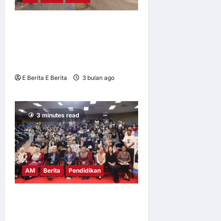
KPDN Bongkar Sindiket
Penyelewengan Minyak
Diesel di Bukit Mertajam,
Pulau Pinang
E Berita E Berita
3 bulan ago
0
5
3 minutes read
AM
Berita
Pendidikan
UM, INSKEN dedah
mahasiswa kepada inovasi