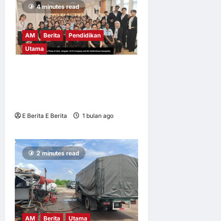
4 minutes read
AM
Berita
Pendidikan
Utama
UM tingkat kesedaran risiko
digital dalam kalangan
remaja
E Berita E Berita
1 bulan ago
0
8
2 minutes read
AM
Berita
Utama