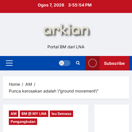
Skip
Ogos 7, 2026
3:55:55 PM
to
content
Portal BM dari LNA
Subscribe
Primary
Menu
Home
AM
Punca kerosakan adalah \”ground movement\”
AM
BM @ MY LNA
Isu Semasa
Hubungi
Pengangkutan
Kami