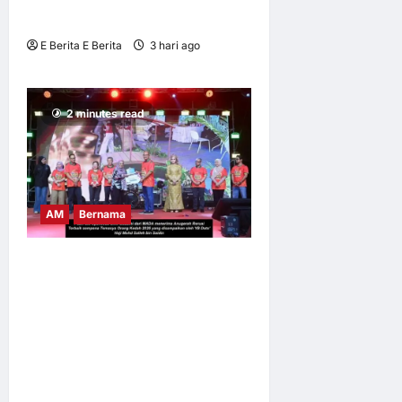
Astana, Kazakhstan
E Berita E Berita
3 hari ago
0
4
2 minutes read
AM
Bernama
TEMASYA ORANG KEDAH
(TOK) x FANTASTIC FOOD
FEST BY KAK NAB
PERKASA PELANCONGAN
BUDAYA, MENCATATKAN
JUMLAH KEHADIRAN