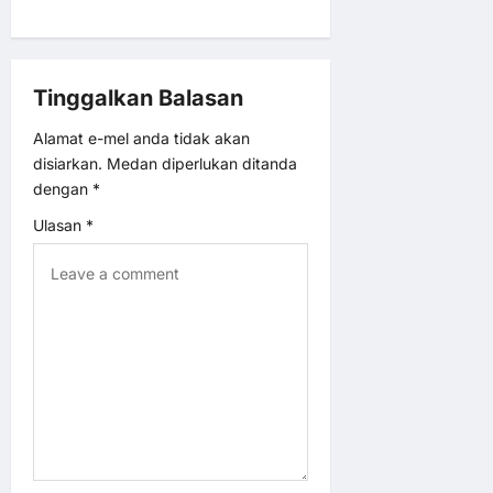
t
i
Tinggalkan Balasan
o
Alamat e-mel anda tidak akan
disiarkan.
Medan diperlukan ditanda
n
dengan
*
Ulasan
*