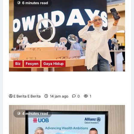
– Tinjauan
6 minutes read
Herbalife
E Berita E Berita
2 hari ago
0
5
Biz
Fesyen
Gaya Hidup
OWNDAYS Malaysia Lancarkan Kempen
OWN “your” DAYS Bersama Mira Filzah
E Berita E Berita
14 jam ago
0
1
4 minutes read