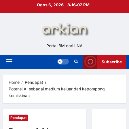
Skip
Ogos 6, 2026
8:16:04 PM
to
content
Portal BM dari LNA
Subscribe
Primary
Menu
Home
Pendapat
Potensi AI sebagai medium keluar dari kepompong
kemiskinan
Pendapat
Hubungi
Kami