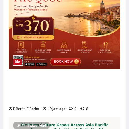
Biz
Sun PhuQuoc Airways Lancar Laluan Terus
Kuala Lumpur–Phu Quoc, Perkukuh
Hubungan Pelancongan Malaysia dan
Vietnam
E Berita E Berita
19 jam ago
0
8
4 minutes read