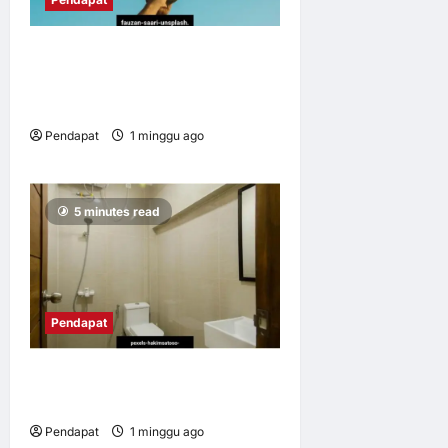
Kos sebenar malam-malam
Piala Dunia terhadap tidur
kita
Pendapat
1 minggu ago
0
8
5 minutes read
Pendapat
Bandar sejahtera kita
bermula di tandas
Pendapat
1 minggu ago
0