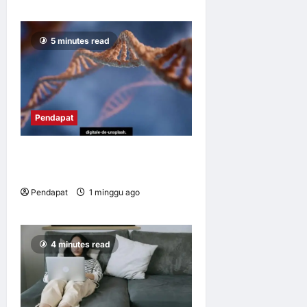
11
5 minutes read
Pendapat
Apabila ‘buku resipi
kehidupan’ sudah rosak
Pendapat
1 minggu ago
0
12
4 minutes read