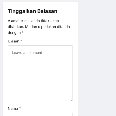
a
Tinggalkan Balasan
v
Alamat e-mel anda tidak akan
disiarkan.
Medan diperlukan ditanda
i
dengan
*
Ulasan
*
g
a
t
i
o
n
Nama
*