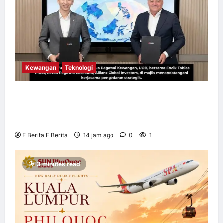
Kewangan
Teknologi
UOB dorong cita-cita kewangan menerusi
kerjasama pengedaran strategik dengan
Allianz Global Investors
E Berita E Berita
14 jam ago
0
1
3 minutes read