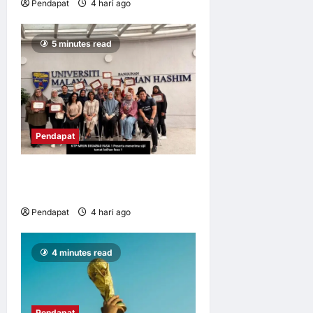
Pendapat
4 hari ago
0
6
5 minutes read
Pendapat
UM perkasa usahawan mikro
B40 melalui integrasi digital
Pendapat
4 hari ago
0
8
4 minutes read
Pendapat