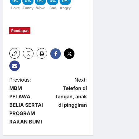
0%
0%
0%
0%
0%
Love
Funny
Wow
Sad
Angry
Pendapat
P
Previous:
Next:
MBM
Telefon di
o
PELAWA
tangan, anak
BELIA SERTAI
di pinggiran
s
PROGRAM
t
RAKAN BUMI
n