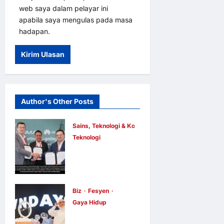
web saya dalam pelayar ini
apabila saya mengulas pada masa
hadapan.
Author's Other Posts
Sains, Teknologi & Komunikasi
Teknologi
Huawei
Dilantik
sebagai
Rakan Acara
Biz
Fesyen
Gaya Hidup
GSMA M360
OWNDAYS
ASEAN 2026