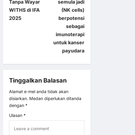
Tanpa Wayar
semula jadi
s
WITHS di IFA
(NK cells)
t
2025
berpotensi
sebagai
n
imunoterapi
untuk kanser
a
payudara
v
i
Tinggalkan Balasan
g
Alamat e-mel anda tidak akan
disiarkan.
Medan diperlukan ditanda
a
dengan
*
t
Ulasan
*
i