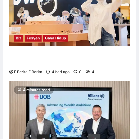
Biz
Fesyen
Gaya Hidup
OWNDAYS Malaysia Lancarkan Kempen
OWN “your” DAYS Bersama Mira Filzah
E Berita E Berita
4 hari ago
0
4
4 minutes read