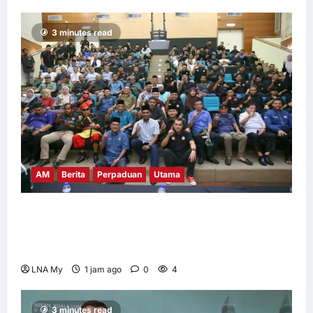
Investors
E Berita E Berita
3 minutes read
4 hari ago
0
4
AM
Berita
Perpaduan
Utama
PEKIDA Daerah Putrajaya Jayakan
Mesyuarat Agung Tahunan Ke-9 dan
Program Gen-Z, PPPWP Didaftarkan Rasmi
LNA My
1 jam ago
0
4
3 minutes read