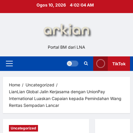
Skip
Ogos 10, 2026
4:02:05 AM
to
content
Portal BM dari LNA
TikTok
Primary
Menu
Home
Uncategorized
LianLian Global Jalin Kerjasama dengan UnionPay
International Luaskan Capaian kepada Pemindahan Wang
Rentas Sempadan Lancar
Uncategorized
Hubungi