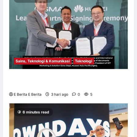
Sains, Teknologi & Komunikasi
Teknologi
Huawei Dilantik sebagai Rakan Acara GSMA
M360 ASEAN 2026
E Berita E Berita
3 hari ago
0
5
6 minutes read