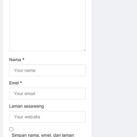
o
n
Nama
*
Emel
*
Laman sesawang
Simpan nama, emel, dan laman