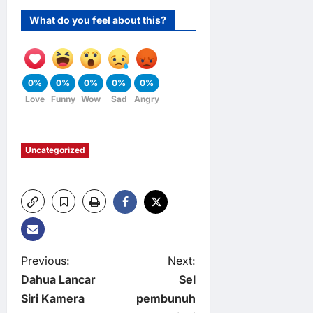
What do you feel about this?
0%
0%
0%
0%
0%
Love
Funny
Wow
Sad
Angry
Uncategorized
P
Previous:
Next:
Dahua Lancar
Sel
o
Siri Kamera
pembunuh