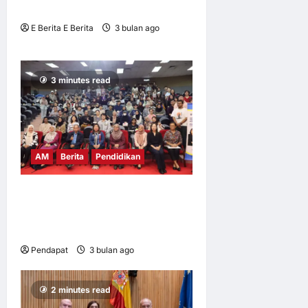
Pulau Pinang
E Berita E Berita
3 bulan ago
0
5
3 minutes read
AM
Berita
Pendidikan
UM, INSKEN dedah
mahasiswa kepada inovasi
sosial
Pendapat
3 bulan ago
0
9
2 minutes read