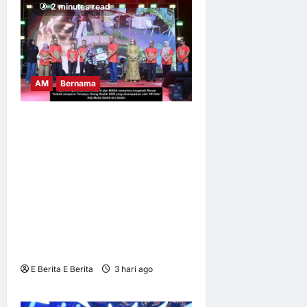
berita palsu
2 minutes read
Azrul Azmi Rizal
3 tahun ago
0
6
AM
Bernama
TEMASYA ORANG KEDAH
(TOK) x FANTASTIC FOOD
FEST BY KAK NAB
PERKASA PELANCONGAN
BUDAYA, MENCATATKAN
JUMLAH KEHADIRAN
PENGUNJUNG SERAMAI
566,899 ORANG
E Berita E Berita
3 hari ago
0
9