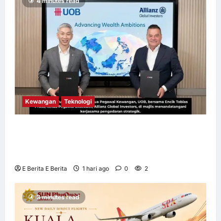
4 minutes read
Kewangan
Teknologi
UOB dorong cita-cita kewangan menerusi
kerjasama pengedaran strategik dengan
Allianz Global Investors
E Berita E Berita
1 hari ago
0
2
3 minutes read