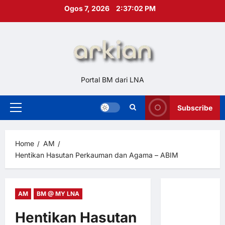
Skip
Ogos 7, 2026
2:37:03 PM
to
content
Portal BM dari LNA
Subscribe
Primary
Menu
Home
AM
Hentikan Hasutan Perkauman dan Agama – ABIM
AM
BM @ MY LNA
Hubungi
Kami
Hentikan Hasutan