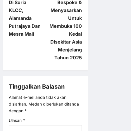
n
Di Suria
Bespoke &
KLCC,
Menyasarkan
a
Alamanda
Untuk
v
Putrajaya Dan
Membuka 100
Mesra Mall
Kedai
i
Disekitar Asia
Menjelang
g
Tahun 2025
a
t
Tinggalkan Balasan
i
Alamat e-mel anda tidak akan
disiarkan.
Medan diperlukan ditanda
o
dengan
*
n
Ulasan
*