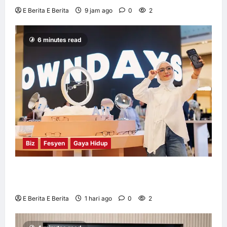
E Berita E Berita
9 jam ago
0
2
6 minutes read
Biz
Fesyen
Gaya Hidup
OWNDAYS Malaysia Lancarkan Kempen
OWN “your” DAYS Bersama Mira Filzah
E Berita E Berita
1 hari ago
0
2