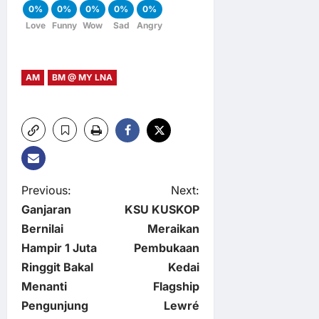
0%
0%
0%
0%
0%
Love
Funny
Wow
Sad
Angry
AM
BM @ MY LNA
P
Previous:
Next:
Ganjaran
KSU KUSKOP
o
Bernilai
Meraikan
Hampir 1 Juta
Pembukaan
s
Ringgit Bakal
Kedai
t
Menanti
Flagship
Pengunjung
Lewré