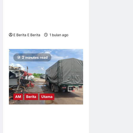
UM tingkat kesedaran risiko
digital dalam kalangan
remaja
E Berita E Berita
1 bulan ago
0
8
2 minutes read
AM
Berita
Utama
KPDN Bongkar Sindiket
Penyelewengan Minyak
Diesel di Bukit Mertajam,