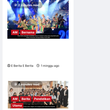
2 minutes read
AM
Bernama
BUBU TRADISIONAL JADI
IKON TEMASYA BUDAYA
PERAK 2026
E Berita E Berita
1 minggu ago
0
8
4 minutes read
AM
Berita
Pendidikan
Utama