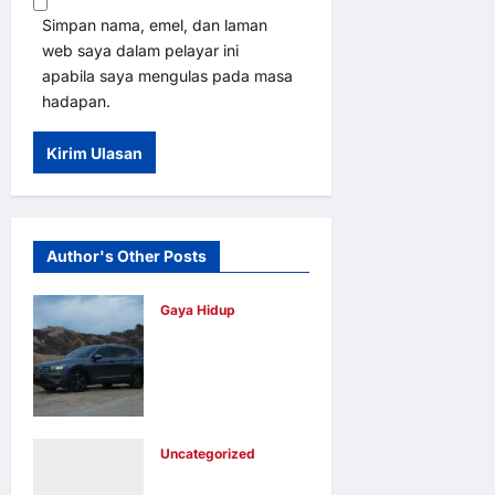
Simpan nama, emel, dan laman
web saya dalam pelayar ini
apabila saya mengulas pada masa
hadapan.
Author's Other Posts
Gaya Hidup
Volkswagen
Malaysia
Umum
Pemenang
Uncategorized
Pertandingan
QOBIN GESA
Fotografi