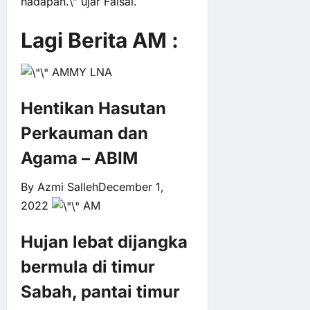
hadapan.\” ujar Faisal.
Lagi Berita AM :
AM
MY LNA
Hentikan Hasutan
Perkauman dan
Agama – ABIM
By
Azmi Salleh
December 1,
2022
AM
Hujan lebat dijangka
bermula di timur
Sabah, pantai timur