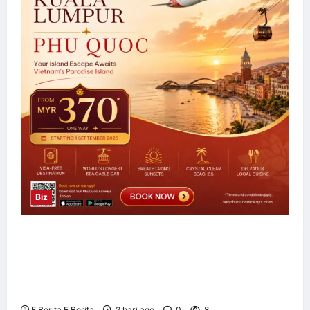
Biz
Sun PhuQuoc Airways Lancar Laluan Terus
Kuala Lumpur–Phu Quoc, Perkukuh
Hubungan Pelancongan Malaysia dan
Vietnam
E Berita E Berita
2 hari ago
0
8