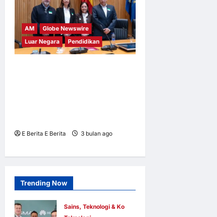
AM
Globe Newswire
Luar Negara
Pendidikan
Setiap minit amat kritikal:
EAACI menyeru tindakan
segera untuk memastikan
sekolah selamat bagi kanak-
kanak berisiko anafilaksis
E Berita E Berita
3 bulan ago
0
4
Trending Now
Sains, Teknologi & Komunikasi