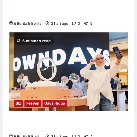
Huawei Dilantik sebagai Rakan Acara GSMA
M360 ASEAN 2026
E Berita E Berita
2 hari ago
0
5
6 minutes read
Biz
Fesyen
Gaya Hidup
OWNDAYS Malaysia Lancarkan Kempen
OWN “your” DAYS Bersama Mira Filzah
E Berita E Berita
3 hari ago
0
4