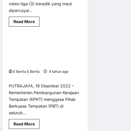
video tiga (3) beradik yang maut
dipercayai...
Read
Read More
AM
BM @ MY LNA
Utama
more
about
Henti
tular
PBT DIGESA LIPAT GANDA
2 minutes read
video
3
SELENGGARA PARIT DAN
beradik
PEMBERSIHAN UNTUK MENEBAT
maut
di
BANJIR KILAT KETIKA MONSUN
Kelantan
TIMUR LAUT
E Berita E Berita
4 tahun ago
0
10
PUTRAJAYA, 19 Disember 2022 –
Kementerian Pembangunan Kerajaan
Tempatan (KPKT) menggesa Pihak
Berkuasa Tempatan (PBT) di
seluruh...
Read
Read More
more