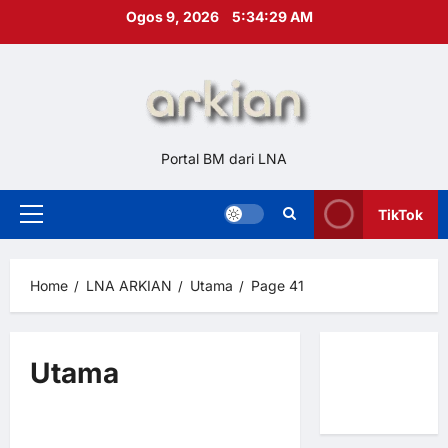
Skip
Ogos 9, 2026
5:34:30 AM
to
content
Portal BM dari LNA
TikTok
Primary
Menu
Home
LNA ARKIAN
Utama
Page 41
Alam Sekitar
AM
Utama
Hubungi
BM @ MY LNA
Cuaca
Utama
Kami
Ramalan cuaca Hari Krismas
1 minute read