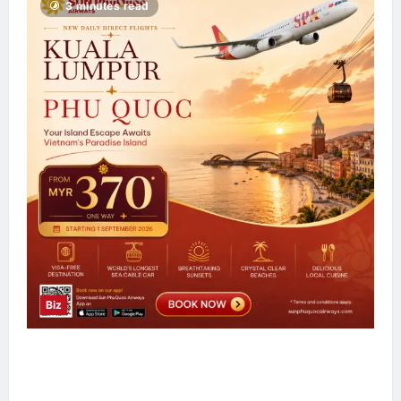
3 minutes read
Biz
Sun PhuQuoc Airways Lancar Laluan Terus
Kuala Lumpur–Phu Quoc, Perkukuh