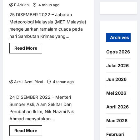
E Arkian
4 tahun ago
0
5
25 DISEMBER 2022 – Jabatan
Meteorologi Malaysia (MET Malaysia)
mengeluarkan ramalam cuaca pada
hari Sambutan Krimas yang...
Archives
Alam Sekitar
AM
Read
Read More
BM @ MY LNA
Utama
Ogos 2026
more
about
Ramalan
cuaca
Julai 2026
Krisis perubahan iklim : Setiap
2 minutes read
Hari
Krismas
komitmen kerajaan akan diperhalusi
Jun 2026
Azrul Azmi Rizal
4 tahun ago
0
2
Mei 2026
24 DISEMBER 2022 – Menteri
Sumber Asli, Alam Sekitar Dan
April 2026
Perubahan Iklim, Nik Nazmi Nik
Ahmad menyatakan...
Mac 2026
BM @ MY LNA
Gaya Hidup
Read
Read More
Makan
Utama
Februari
more
about