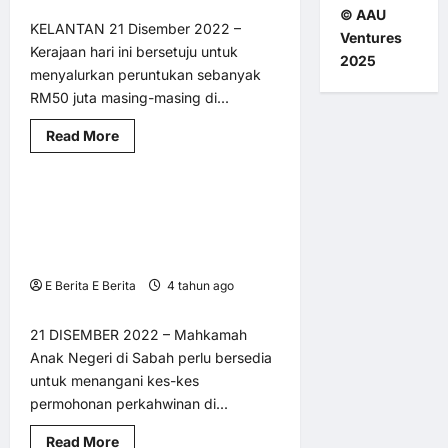
Perpaduan
© AAU
KELANTAN 21 Disember 2022 –
Ventures
Kerajaan hari ini bersetuju untuk
2025
menyalurkan peruntukan sebanyak
RM50 juta masing-masing di...
AM
BM @ MY LNA
Hak Asasi
Read
Read More
Utama
more
about
Banjir
:
Mahkamah Anak Negeri di Sabah
3 minutes read
Peruntukan
RM50
perlu sedia tangani kes-kes
juta
permohonan perkahwinan di bawah
masing-
masing
umur 18 tahun
disalurkan
E Berita E Berita
4 tahun ago
ke
Kelantan
0
7
dan
Terengganu
21 DISEMBER 2022 – Mahkamah
Anak Negeri di Sabah perlu bersedia
untuk menangani kes-kes
permohonan perkahwinan di...
Read
Read More