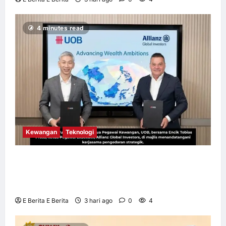
4 minutes read
Kewangan
Teknologi
UOB dorong cita-cita kewangan menerusi
kerjasama pengedaran strategik dengan
Allianz Global Investors
E Berita E Berita
3 hari ago
0
4