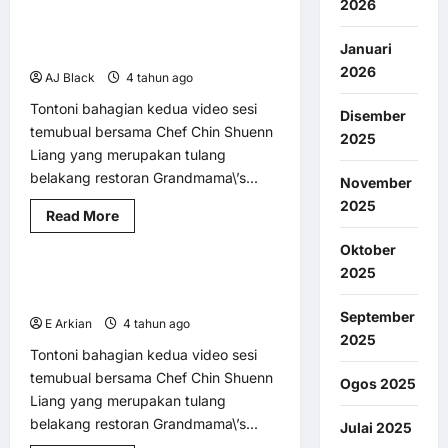
2026
Krisis
perubahan
[Video] Temubual bersama Chef @
1 minute read
iklim
Januari
:
Grandmama\’s bahagian ke -2
Setiap
2026
AJ Black
4 tahun ago
0
6
komitmen
kerajaan
Tontoni bahagian kedua video sesi
akan
Disember
diperhalusi
temubual bersama Chef Chin Shuenn
2025
Liang yang merupakan tulang
belakang restoran Grandmama\’s...
November
BM @ MY LNA
Gaya Hidup
2025
Read
Read More
Makan
Utama
more
about
Oktober
[Video]
Temubual
2025
[Video] Temubual bersama Chef @
1 minute read
bersama
Chef
Grandmama\’s bahagian ke -2
@
September
E Arkian
4 tahun ago
0
3
Grandmama\’s
2025
bahagian
Tontoni bahagian kedua video sesi
ke
-2
temubual bersama Chef Chin Shuenn
Ogos 2025
Liang yang merupakan tulang
belakang restoran Grandmama\’s...
Julai 2025