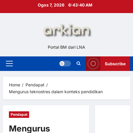
Skip
Ogos 7, 2026
6:43:41 AM
to
content
Portal BM dari LNA
Subscribe
Primary
Menu
Home
Pendapat
Mengurus teknostres dalam konteks pendidikan
Pendapat
Hubungi
Kami
Mengurus