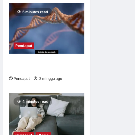
5 minutes read
Pendapat
Apabila ‘buku resipi
kehidupan’ sudah rosak
Pendapat
2 minggu ago
0
14
4 minutes read