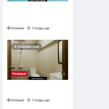
Kos sebenar malam-malam
Piala Dunia terhadap tidur
kita
Pendapat
1 minggu ago
0
9
5 minutes read
Pendapat
Bandar sejahtera kita
bermula di tandas
Pendapat
1 minggu ago
0
11