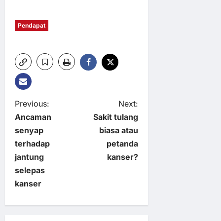
Pendapat
P
Previous:
Next:
Ancaman
Sakit tulang
o
senyap
biasa atau
terhadap
petanda
s
jantung
kanser?
t
selepas
kanser
n
a