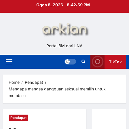
Skip
Ogos 8, 2026
8:43:00 PM
to
content
Portal BM dari LNA
TikTok
Primary
Menu
Home
Pendapat
Mengapa mangsa gangguan seksual memilih untuk
membisu
Pendapat
Hubungi
Kami