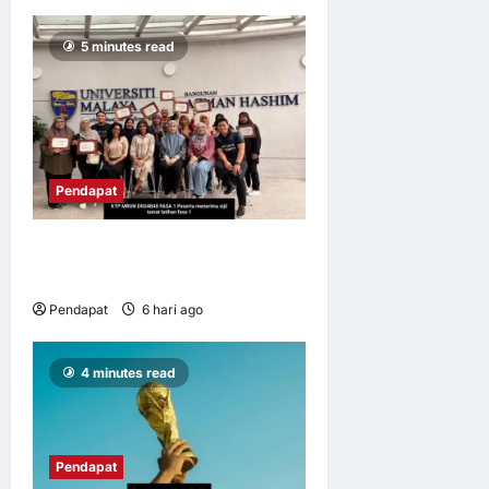
5 minutes read
Pendapat
UM perkasa usahawan mikro
B40 melalui integrasi digital
Pendapat
6 hari ago
0
11
4 minutes read
Pendapat