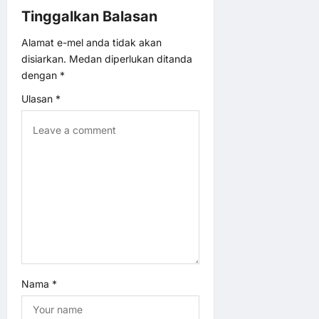
Tinggalkan Balasan
v
Alamat e-mel anda tidak akan
i
disiarkan.
Medan diperlukan ditanda
dengan
*
g
Ulasan
*
a
t
i
o
n
Nama
*