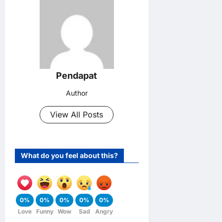
Pendapat
Author
View All Posts
What do you feel about this?
0%
0%
0%
0%
0%
Love
Funny
Wow
Sad
Angry