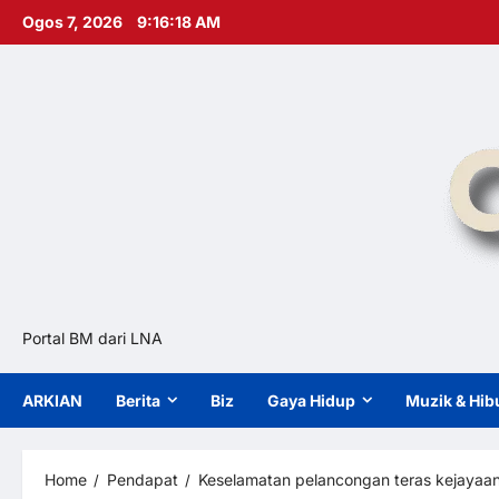
Skip
Ogos 7, 2026
9:16:20 AM
to
content
Portal BM dari LNA
ARKIAN
Berita
Biz
Gaya Hidup
Muzik & Hib
Home
Pendapat
Keselamatan pelancongan teras kejayaa