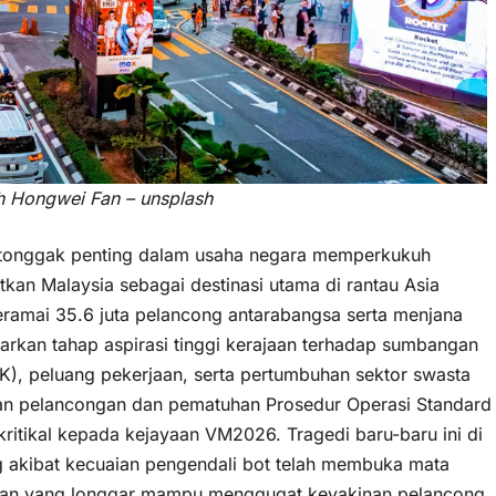
h Hongwei Fan – unsplash
tonggak penting dalam usaha negara memperkukuh
n Malaysia sebagai destinasi utama di rantau Asia
eramai 35.6 juta pelancong antarabangsa serta menjana
rkan tahap aspirasi tinggi kerajaan terhadap sumbangan
K), peluang pekerjaan, serta pertumbuhan sektor swasta
tan pelancongan dan pematuhan Prosedur Operasi Standard
kritikal kepada kejayaan VM2026. Tragedi baru-baru ini di
g akibat kecuaian pengendali bot telah membuka mata
tan yang longgar mampu menggugat keyakinan pelancong