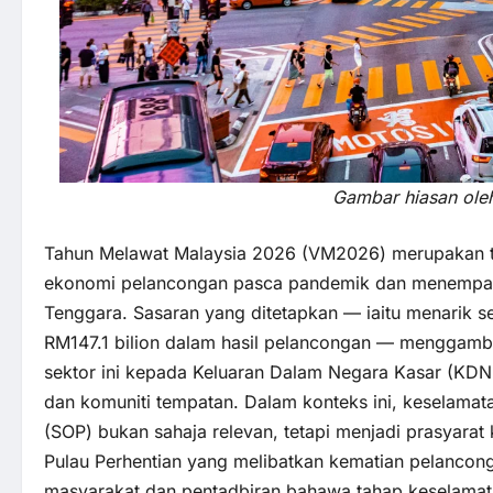
Gambar hiasan ole
Tahun Melawat Malaysia 2026 (VM2026) merupakan 
ekonomi pelancongan pasca pandemik dan menempatka
Tenggara. Sasaran yang ditetapkan — iaitu menarik s
RM147.1 bilion dalam hasil pelancongan — menggamba
sektor ini kepada Keluaran Dalam Negara Kasar (KDN
dan komuniti tempatan. Dalam konteks ini, keselama
(SOP) bukan sahaja relevan, tetapi menjadi prasyarat 
Pulau Perhentian yang melibatkan kematian pelancon
masyarakat dan pentadbiran bahawa tahap keselama