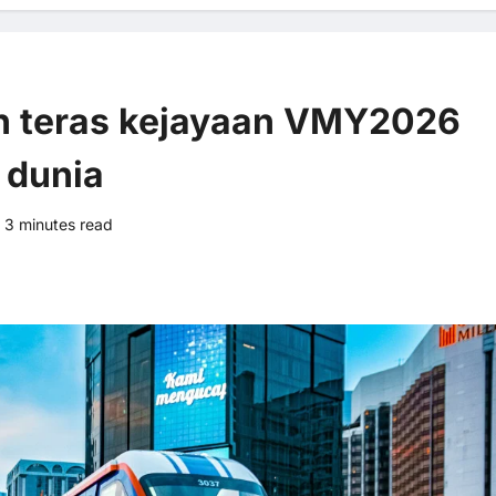
n teras kejayaan VMY2026
 dunia
3 minutes read
0 comments
4 views