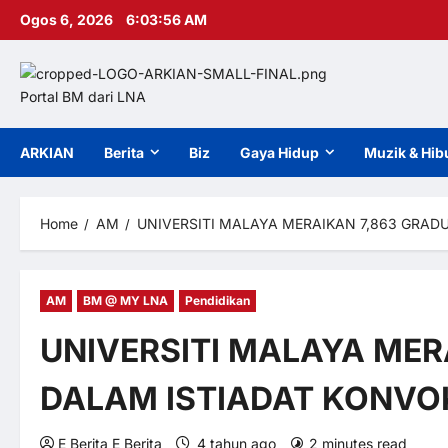
Skip
Ogos 6, 2026
6:03:56 AM
to
content
Portal BM dari LNA
ARKIAN
Berita
Biz
Gaya Hidup
Muzik & Hib
Home
AM
UNIVERSITI MALAYA MERAIKAN 7,863 GRAD
AM
BM @ MY LNA
Pendidikan
UNIVERSITI MALAYA MER
DALAM ISTIADAT KONVO
E Berita E Berita
4 tahun ago
2 minutes read