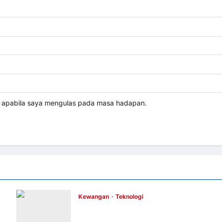
i apabila saya mengulas pada masa hadapan.
Kewangan
Teknologi
UOB dorong cita-cita kewangan menerusi
kerjasama pengedaran strategik dengan