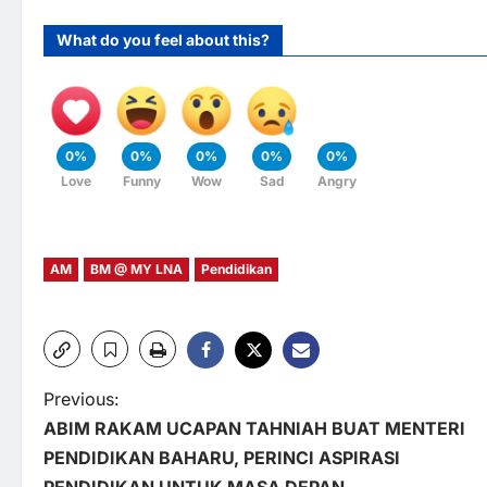
What do you feel about this?
0%
0%
0%
0%
0%
Love
Funny
Wow
Sad
Angry
AM
BM @ MY LNA
Pendidikan
P
Previous:
ABIM RAKAM UCAPAN TAHNIAH BUAT MENTERI
o
PENDIDIKAN BAHARU, PERINCI ASPIRASI
PENDIDIKAN UNTUK MASA DEPAN