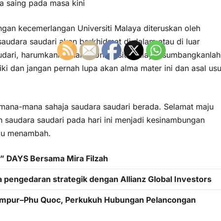
ya saing pada masa kini
gan kecemerlangan Universiti Malaya diteruskan oleh
saudara saudari akan berkhidmat di dalam atau di luar
dari, harumkanlah nama Universiti Malaya, sumbangkanlah
i dan jangan pernah lupa akan alma mater ini dan asal usu
 mana-mana sahaja saudara saudari berada. Selamat maju
 saudara saudari pada hari ini menjadi kesinambungan
iau menambah.
 DAYS Bersama Mira Filzah
 pengedaran strategik dengan Allianz Global Investors
Lumpur–Phu Quoc, Perkukuh Hubungan Pelancongan