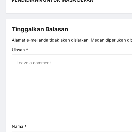
s
t
Tinggalkan Balasan
n
Alamat e-mel anda tidak akan disiarkan.
Medan diperlukan d
a
Ulasan
*
v
i
g
a
t
i
Nama
*