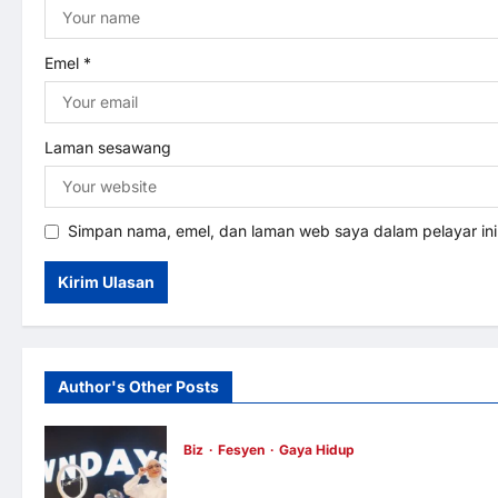
o
n
Emel
*
Laman sesawang
Simpan nama, emel, dan laman web saya dalam pelayar in
Author's Other Posts
Biz
Fesyen
Gaya Hidup
OWNDAYS Malaysia Lancarkan Kempen