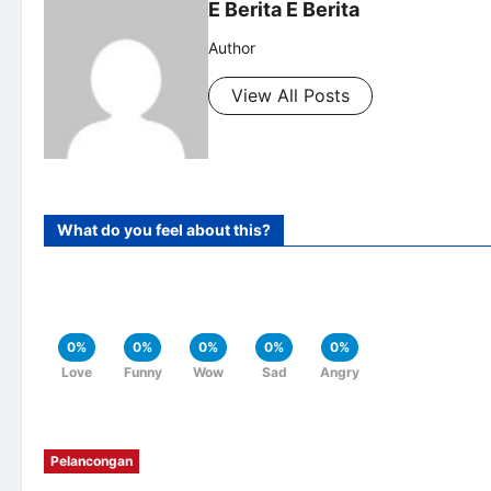
E Berita E Berita
Author
View All Posts
What do you feel about this?
0%
0%
0%
0%
0%
Love
Funny
Wow
Sad
Angry
Pelancongan