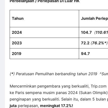
Perbelanjaan / Perlepasan Di Luar HK
Tahun
Jumlah Perlep
2024
104.7
(
110.6
2023
72.2
(
76.2%*
)
2019
94.7
(
*
) Peratusan Pemulihan berbanding tahun 2019 ^S
Mencerminkan pengembara yang berkualiti, Trip.c
ke Paris sempena musim panas 2024 (Sukan Olimpik);
penginapan yang berkualiti. Selain itu, dalam 5 bul
juta
perlepasan,
meningkat 17.2%!