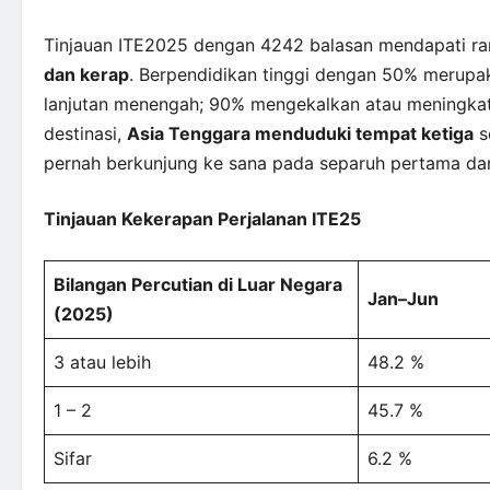
Tinjauan ITE2025 dengan 4242 balasan mendapati 
dan kerap
. Berpendidikan tinggi dengan 50% merupa
lanjutan menengah; 90% mengekalkan atau meningkatk
destinasi,
Asia Tenggara menduduki tempat ketiga
s
pernah berkunjung ke sana pada separuh pertama da
Tinjauan Kekerapan Perjalanan ITE25
Bilangan Percutian di Luar Negara
Jan–Jun
(2025)
3 atau lebih
48.2 %
1 – 2
45.7 %
Sifar
6.2 %