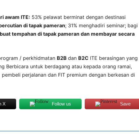
ri awam ITE:
53% pelawat berminat dengan destinasi
rcutian di tapak pameran
; 31% menghadiri seminar; bagi
buat tempahan di tapak pameran dan membayar secara
program / perkhidmatan
B2B
dan
B2C
ITE berasingan yang
ng Berbicara untuk berdagang atau kepada orang ramai,
 pembeli perjalanan dan FIT premium dengan berkesan di
n X
Follow us
Save