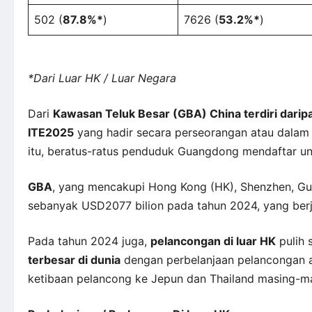
502 (
87.8%*
)
7626 (
53.2%*
)
*Dari Luar HK / Luar Negara
Dari
Kawasan Teluk Besar (GBA) China terdiri dari
ITE2025
yang hadir secara perseorangan atau dala
itu, beratus-ratus penduduk Guangdong mendaftar u
GBA
, yang mencakupi Hong Kong (HK), Shenzhen, G
sebanyak USD2077 bilion pada tahun 2024, yang berj
Pada tahun 2024 juga,
pelancongan di luar HK
pulih 
terbesar di dunia
dengan perbelanjaan pelancongan a
ketibaan pelancong ke Jepun dan Thailand masing-mas