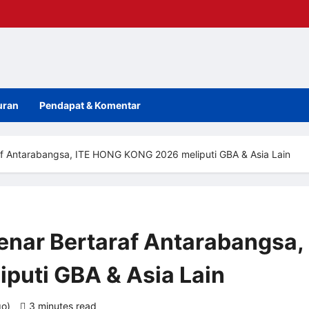
uran
Pendapat & Komentar
af Antarabangsa, ITE HONG KONG 2026 meliputi GBA & Asia Lain
nar Bertaraf Antarabangsa,
puti GBA & Asia Lain
go)
3 minutes read
0 comments
1 view