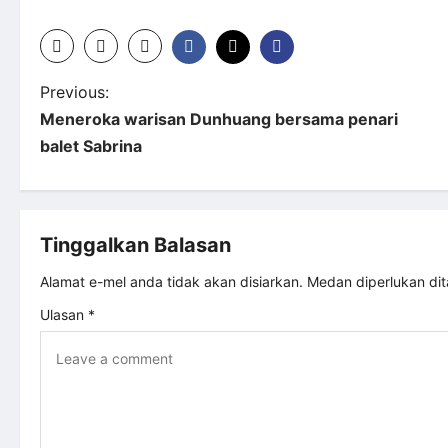
P
Previous:
Meneroka warisan Dunhuang bersama penari
o
balet Sabrina
s
t
Tinggalkan Balasan
n
Alamat e-mel anda tidak akan disiarkan.
Medan diperlukan di
Ulasan
*
a
v
i