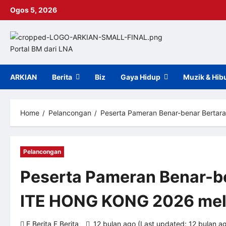
Skip
Ogos 5, 2026
to
content
Portal BM dari LNA
ARKIAN
Berita
Biz
Gaya Hidup
Muzik & Hib
Home
Pelancongan
Peserta Pameran Benar-benar Bertar
Pelancongan
Peserta Pameran Benar-be
ITE HONG KONG 2026 meli
E Berita E Berita
12 bulan ago (Last updated: 12 bulan a