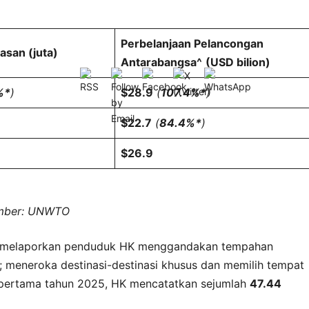
Perbelanjaan Pelancongan
asan (juta)
Antarabangsa^
(USD bilion)
%*
)
$28.9
(
107.4%*
)
$22.7
(
84.4%*
)
$26.9
umber: UNWTO
om melaporkan penduduk HK menggandakan tempahan
 meneroka destinasi-destinasi khusus dan memilih tempat
an pertama tahun 2025, HK mencatatkan sejumlah
47.44